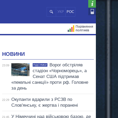
УКР
РОС
Порівняння
політиків
ЦІЙ
МЕРИ МІСТ
ВСІ ПЕРСОНИ
НОВИНИ
Ворог обстріляв
ПІДСУМКИ
23:09
стадіон «Чорноморець», а
Сенат США підтримав
«пекельні санкції» проти рф. Головне
за день
Окупанти вдарили з РСЗВ по
22:29
Слов'янську, є жертва і поранені
У Німеччині над військовою базою, де
21:45