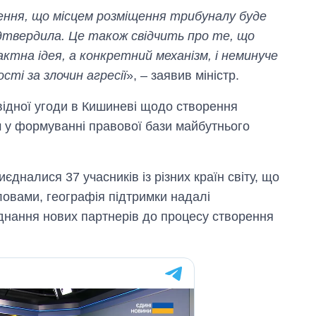
ення, що місцем розміщення трибуналу буде
ідтвердила. Це також свідчить про те, що
ктна ідея, а конкретний механізм, і неминуче
сті за злочин агресії
», – заявив міністр.
відної угоди в Кишиневі щодо створення
м у формуванні правової бази майбутнього
єдналися 37 учасників із різних країн світу, що
ловами, географія підтримки надалі
єднання нових партнерів до процесу створення