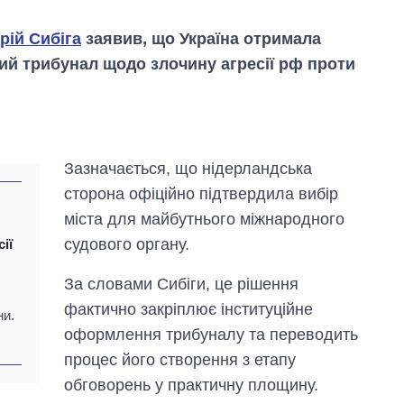
рій Сибіга
заявив, що Україна отримала
ий трибунал щодо злочину агресії рф проти
Зазначається, що нідерландська
сторона офіційно підтвердила вибір
міста для майбутнього міжнародного
судового органу.
ії
За словами Сибіги, це рішення
Від 1 місяця – до 5
років: хто і як
фактично закріплює інституційне
ни.
довго обіймав
оформлення трибуналу та переводить
посаду керівника
СЗР
процес його створення з етапу
обговорень у практичну площину.