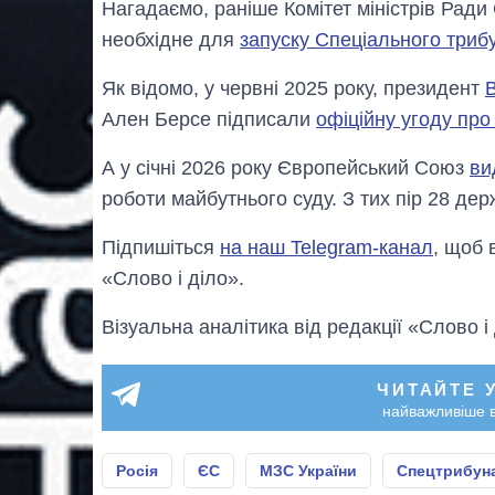
Нагадаємо, раніше Комітет міністрів Рад
необхідне для
запуску Спеціального триб
Як відомо, у червні 2025 року, президент
Ален Берсе підписали
офіційну угоду про
А у січні 2026 року Європейський Союз
ви
роботи майбутнього суду. З тих пір 28 дер
Підпишіться
на наш Telegram-канал
, щоб 
«Слово і діло».
Візуальна аналітика від редакції «Слово і
ЧИТАЙТЕ 
найважливіше в
Росія
ЄС
МЗС України
Спецтрибуна