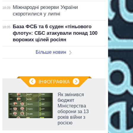
Міжнародні резерви України
18:09
скоротилися у липні
База ФСБ та 6 суден «тіньового
18:05
флоту»: СБС атакували понад 100
ворожих цілей росіян
Більше новин
ІНФОГРАФІКА
Як змінився
бюджет
Міністерства
оборони за 13
років війни з
росією