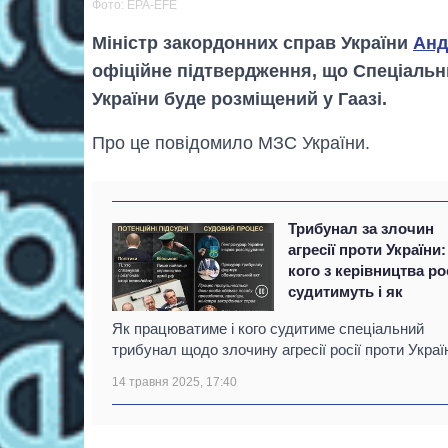
Фото: EPA-EFE
Міністр закордонних справ України
Анд
офіційне підтвердження, що Спеціальн
України буде розміщений у Гаазі.
Про це повідомило МЗС України.
Трибунал за злочин
агресії проти України:
кого з керівництва рос
судитимуть і як
Як працюватиме і кого судитиме спеціальний
трибунал щодо злочину агресії росії проти Украї
14 травня 2025, 17:40