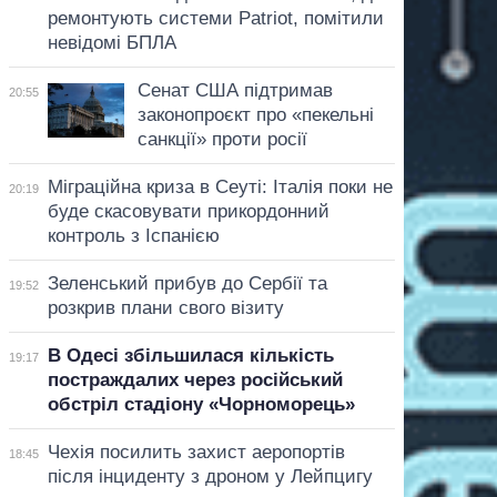
ремонтують системи Patriot, помітили
невідомі БПЛА
Сенат США підтримав
20:55
законопроєкт про «пекельні
санкції» проти росії
Міграційна криза в Сеуті: Італія поки не
20:19
буде скасовувати прикордонний
контроль з Іспанією
Зеленський прибув до Сербії та
19:52
розкрив плани свого візиту
В Одесі збільшилася кількість
19:17
постраждалих через російський
обстріл стадіону «Чорноморець»
Чехія посилить захист аеропортів
18:45
після інциденту з дроном у Лейпцигу