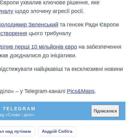
и Європи ухвалив ключове рішення, яке
уналу
щодо злочину агресії росії.
Володимир Зеленський
та генсек Ради Європи
 створення
цього трибуналу
ділив перші 10 мільйонів євро
на забезпечення
жав доєдналися до ініціативи.
відстежувати найцікавіші та ексклюзивні новини
 діло» – у Telegram-каналі
Pics&Maps
.
У TELEGRAM
Підписатися
ід «Слово і діло»
л над путіним
Андрій Сибіга