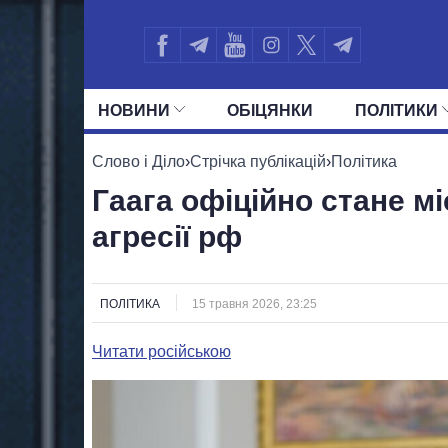
НОВИНИ
ОБIЦЯНКИ
ПОЛIТИКИ
УСІ ПОЛІТИКИ
ПРЕЗИДЕНТ І ОФ
Слово і Діло
›
Стрічка публікацій
›
Політика
Гаага офіційно стане 
агресії рф
ПОЛІТИКА
15 травня 2026, 23:25
Читати російською