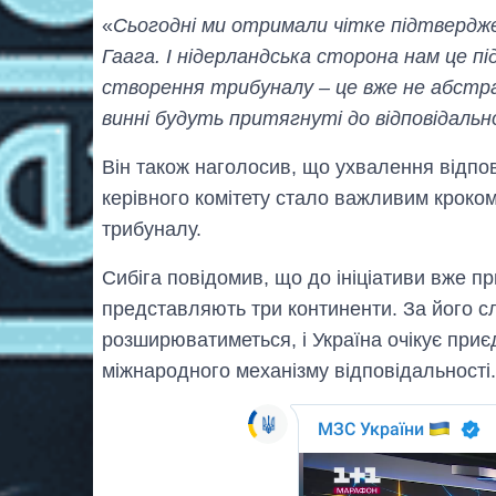
«
Сьогодні ми отримали чітке підтвердж
Гаага. І нідерландська сторона нам це п
створення трибуналу – це вже не абстра
винні будуть притягнуті до відповідально
Він також наголосив, що ухвалення відпо
керівного комітету стало важливим кроко
трибуналу.
Сибіга повідомив, що до ініціативи вже при
представляють три континенти. За його с
розширюватиметься, і Україна очікує при
міжнародного механізму відповідальності.