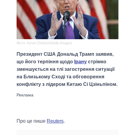
Фото: Kevin Dietsch/Getty Images
Президент США Дональд Трамп заявив,
що його терпіння щодо
Ірану
стрімко
зменшується на тлі загострення ситуації
на Близькому Сході та обговорення
конфлікту з лідером Китаю Сі Цзіньпіном.
Про це пише
Reuters
.