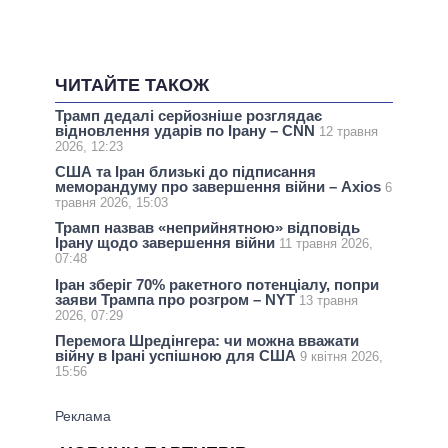
ЧИТАЙТЕ ТАКОЖ
Трамп дедалі серйозніше розглядає
відновлення ударів по Ірану – CNN
12 травня
2026, 12:23
США та Іран близькі до підписання
меморандуму про завершення війни – Axios
6
травня 2026, 15:03
Трамп назвав «неприйнятною» відповідь
Ірану щодо завершення війни
11 травня 2026,
07:48
Іран зберіг 70% ракетного потенціалу, попри
заяви Трампа про розгром – NYT
13 травня
2026, 07:29
Перемога Шредінгера: чи можна вважати
війну в Ірані успішною для США
9 квітня 2026,
15:56