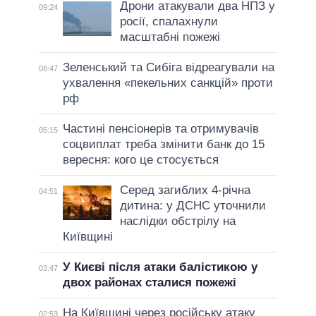
Дрони атакували два НПЗ у
09:24
росії, спалахнули
масштабні пожежі
Зеленський та Сибіга відреагували на
08:47
ухвалення «пекельних санкцій» проти
рф
Частині пенсіонерів та отримувачів
05:15
соцвиплат треба змінити банк до 15
вересня: кого це стосується
Серед загиблих 4-річна
04:51
дитина: у ДСНС уточнили
наслідки обстрілу на
Київщині
У Києві після атаки балістикою у
03:47
двох районах сталися пожежі
На Київщині через російську атаку
02:53