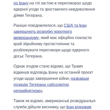
по Ірану
на тлі застою в переговорах щодо
ядерної угоди та зростаючого невдоволення
діями Тегерана.
Раніше повідомлялося, що
США та Іран
завершують розробку короткого
меморандуму
, який має офіційно покласти
край збройному протистоянню та
розблокувати переговори щодо ядерного
досьє Тегерана.
Однак згодом стало відомо, що Трамп
відкинув відповідь Ірану на останній проєкт
угоди щодо завершення війни,
назвавши
позицію Тегерана «абсолютно
неприйнятною»
.
Також як відомо, американські розвідувальні
служби дійшли висновку, що
Іран відновив