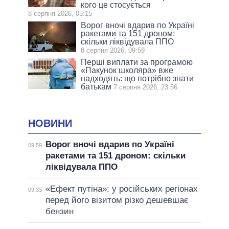
кого це стосується
8 серпня 2026, 05:15
Ворог вночі вдарив по Україні
ракетами та 151 дроном:
скільки ліквідувала ППО
8 серпня 2026, 09:59
Перші виплати за програмою
«Пакунок школяра» вже
надходять: що потрібно знати
батькам
7 серпня 2026, 23:56
НОВИНИ
Ворог вночі вдарив по Україні
09:59
ракетами та 151 дроном: скільки
ліквідувала ППО
«Ефект путіна»: у російських регіонах
09:33
перед його візитом різко дешевшає
бензин