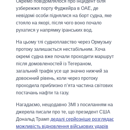
Окремо повідомлялося про інцидент біля
узбережжя порту Фуджейра в ОАЕ, де
невідомі особи піднялися на борт судна, яке
стояло на якорі, після чого воно почало
рухатися у напрямку іранських вод.
На цьому тлі судноплавство через Ормузьку
протоку залишається нестабільним. Хоча
окремі судна вже почали проходити маршрут
після домовленостей із Тегераном,
загальний трафік усе ще значно нижчий за
довоєнний рівень, коли через протоку
проходила приблизно п’ята частина світових
постачань нафти та газу.
Нагадаємо, нещодавно ЗМІ з посиланням на
джерела писали про те, що президент США
Дональд Трамп
дедалі серйозніше розглядає
можливість відновлення військових ударів