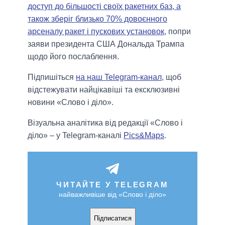
доступ до більшості своїх ракетних баз, а
також зберіг близько 70% довоєнного
арсеналу ракет і пускових установок
, попри
заяви президента США Дональда Трампа
щодо його послаблення.
Підпишіться
на наш Telegram-канал
, щоб
відстежувати найцікавіші та ексклюзивні
новини «Слово і діло».
Візуальна аналітика від редакції «Слово і
діло» – у Telegram-каналі
Pics&Maps
.
ЧИТАЙТЕ У TELEGRAM
найважливіше від «Слово і діло»
Підписатися