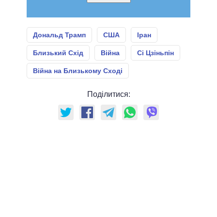
Дональд Трамп
США
Іран
Близький Схід
Війна
Сі Цзіньпін
Війна на Близькому Сході
Поділитися: