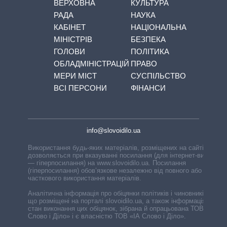
ВЕРХОВНА
КУЛЬТУРА
РАДА
НАУКА
КАБІНЕТ
НАЦІОНАЛЬНА
МІНІСТРІВ
БЕЗПЕКА
ГОЛОВИ
ПОЛІТИКА
ОБЛАДМІНІСТРАЦІЙ
ПРАВО
МЕРИ МІСТ
СУСПІЛЬСТВО
ВСІ ПЕРСОНИ
ФІНАНСИ
info@slovoidilo.ua
Використання будь-яких матеріалів, розміщених на сайті,
дозволяється при вказуванні посилання (для інтернет-видань
— гіперпосилання) на www.slovoidilo.ua. Посилання
(гіперпосилання) обов’язкове незалежно від повного або
часткового використання матеріалів.
Аналітична інформація про обіцянки політиків і чиновників,
що розміщені на порталі slovoidilo.ua, а також інформація про
стан виконання цих обіцянок, зібрана й опрацьована ТОВ «ІА
Слово і Діло» і є власністю ТОВ «ІА Слово і Діло».