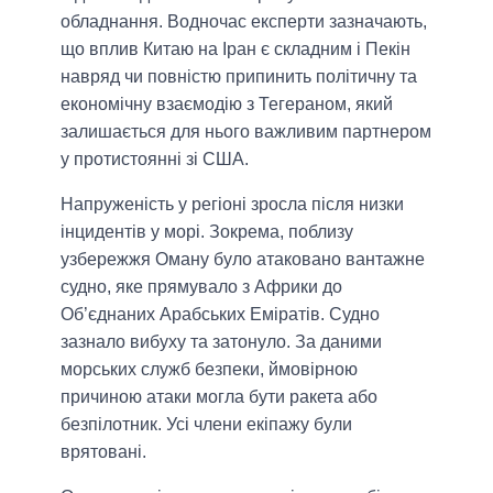
обладнання. Водночас експерти зазначають,
що вплив Китаю на Іран є складним і Пекін
навряд чи повністю припинить політичну та
економічну взаємодію з Тегераном, який
залишається для нього важливим партнером
у протистоянні зі США.
Напруженість у регіоні зросла після низки
інцидентів у морі. Зокрема, поблизу
узбережжя Оману було атаковано вантажне
судно, яке прямувало з Африки до
Об’єднаних Арабських Еміратів. Судно
зазнало вибуху та затонуло. За даними
морських служб безпеки, ймовірною
причиною атаки могла бути ракета або
безпілотник. Усі члени екіпажу були
врятовані.