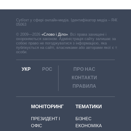
Cуб'єкт у сфері онлайн-медіа. Ідентифікатор медіа – R40-
05063
© 2009—2026
«Слово і Діло»
.
Всі права захищені і
охороняються законом. Адміністрація сайту залишає за
собою право не погоджуватися з інформацією, яка
публікується на сайті, власниками або авторами якої є треті
особи.
УКР
РОС
ПРО НАС
КОНТАКТИ
ПРАВИЛА
МОНІТОРИНГ
ТЕМАТИКИ
ПРЕЗИДЕНТ І
БІЗНЕС
ОФІС
ЕКОНОМІКА