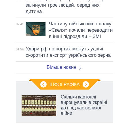
загинули троє людей, серед них
дитина
Частину військових з полку
02:41
«Скеля» почали переводити
в інші підрозділи – ЗМІ
Удари рф по портах можуть удвічі
01:59
скоротити експорт українського зерна
Більше новин
ІНФОГРАФІКА
 як
Скільки картоплі
и за
вирощували в Україні
до і під час великої
2027-
війни