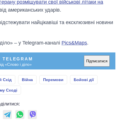
герану розміщувати свої військові літаки на
 від американських ударів.
відстежувати найцікавіші та ексклюзивні новини
 діло» – у Telegram-каналі
Pics&Maps
.
У TELEGRAM
Підписатися
ід «Слово і діло»
й Схід
Війна
Перемови
Бойові дії
му Сході
ділитися: