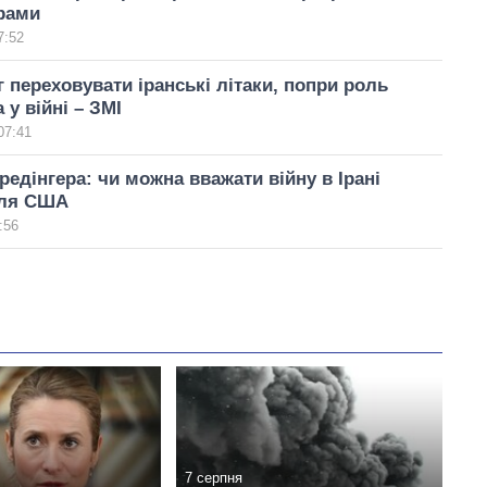
рами
7:52
г переховувати іранські літаки, попри роль
 у війні – ЗМІ
07:41
едінгера: чи можна вважати війну в Ірані
для США
:56
7 серпня