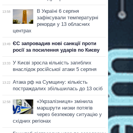
В Україні 6 серпня
13:58
зафіксували температурні
рекорди у 13 обласних
центрах
ЄС запровадив нові санкції проти
13:49
росії за посилення ударів по Києву
У Києві зросла кількість загиблих
13:33
внаслідок російської атаки 5 серпня
Атака рф на Сумщину: кількість
13:22
постраждалих збільшилась до 13 осіб
«Укрзалізниця» змінила
12:58
маршрути низки потягів
через безпекову ситуацію у
східних регіонах