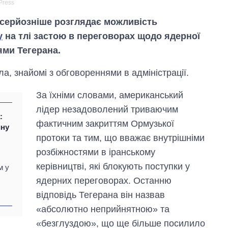
Press
серйозніше розглядає можливість
у
на тлі застою в переговорах щодо ядерної
ями Тегерана.
, знайомі з обговореннями в адміністрації.
За їхніми словами, американський
лідер незадоволений триваючим
:
фактичним закриттям Ормузької
йну
протоки та тим, що вважає внутрішніми
розбіжностями в іранському
Як змінився
керівництві, які блокують поступки у
м у
бюджет
ядерних переговорах. Останню
Міністерства
оборони за 13
відповідь Тегерана він назвав
років війни з
«абсолютно неприйнятною» та
росією
«безглуздою», що ще більше посилило