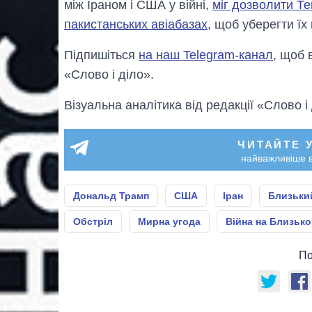
між Іраном і США у війні,
міг дозволити Те
пакистанських авіабазах
, щоб уберегти їх
Підпишіться
на наш Telegram-канал
, щоб 
«Слово і діло».
Візуальна аналітика від редакції «Слово і
ЧИТАЙТЕ 
найважливіше в
Дональд Трамп
США
Іран
Близьки
Обстріл
Мирна угода
Війна на Близько
По