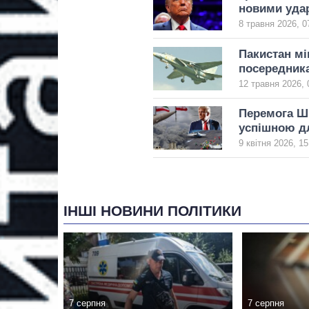
новими уда
8 травня 2026, 0
Пакистан мі
посередника
12 травня 2026, 
Перемога Шр
успішною 
9 квітня 2026, 15
ІНШІ НОВИНИ ПОЛІТИКИ
7 серпня
7 серпня