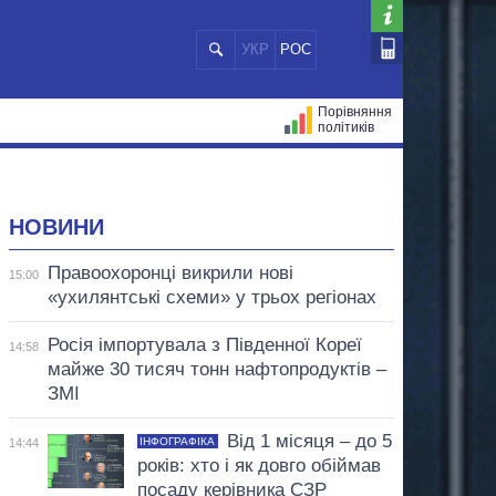
УКР
РОС
Порівняння
політиків
ЦІЙ
МЕРИ МІСТ
ВСІ ПЕРСОНИ
НОВИНИ
Правоохоронці викрили нові
15:00
«ухилянтські схеми» у трьох регіонах
Росія імпортувала з Південної Кореї
14:58
майже 30 тисяч тонн нафтопродуктів –
ЗМІ
Від 1 місяця – до 5
ІНФОГРАФІКА
14:44
років: хто і як довго обіймав
посаду керівника СЗР