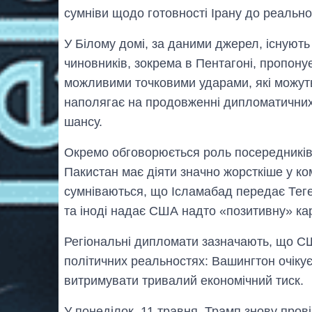
сумніви щодо готовності Ірану до реально
У Білому домі, за даними джерел, існують
чиновників, зокрема в Пентагоні, пропонує
можливими точковими ударами, які можуть
наполягає на продовженні дипломатичних
шансу.
Окремо обговорюється роль посередників. 
Пакистан має діяти значно жорсткіше у ком
сумніваються, що Ісламабад передає Те
та іноді надає США надто «позитивну» карт
Регіональні дипломати зазначають, що США
політичних реальностях: Вашингтон очікує
витримувати тривалий економічний тиск.
У понеділок, 11 травня, Трамп знову пров