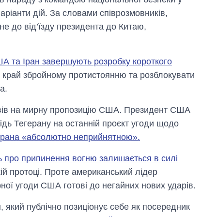
ріанти дій. За словами співрозмовників,
е до від’їзду президента до Китаю,
А та Іран завершують розробку короткого
 край збройному протистоянню та розблокувати
а.
овів на мирну пропозицію США. Президент США
ідь Тегерану на останній проєкт угоди щодо
ерана «абсолютно неприйнятною».
ь про припинення вогню залишається в силі
кій протоці. Проте американський лідер
ної угоди США готові до негайних нових ударів.
, який публічно позиціонує себе як посередник