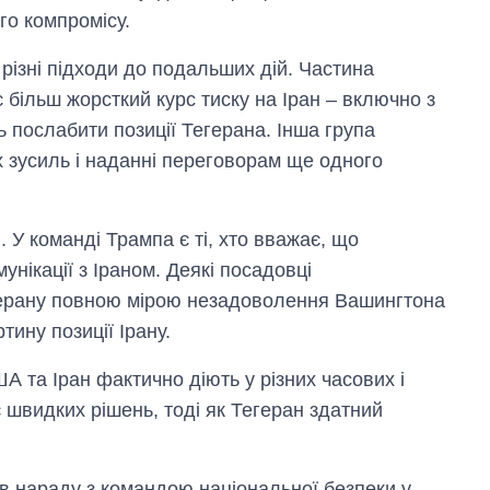
го компромісу.
 різні підходи до подальших дій. Частина
 більш жорсткий курс тиску на Іран – включно з
 послабити позиції Тегерана. Інша група
 зусиль і наданні переговорам ще одного
У команді Трампа є ті, хто вважає, що
унікації з Іраном. Деякі посадовці
герану повною мірою незадоволення Вашингтона
ину позиції Ірану.
 та Іран фактично діють у різних часових і
 швидких рішень, тоді як Тегеран здатний
ів нараду з командою національної безпеки у