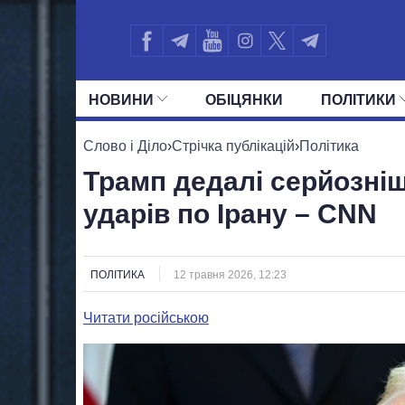
НОВИНИ
ОБIЦЯНКИ
ПОЛIТИКИ
УСІ ПОЛІТИКИ
ПРЕЗИДЕНТ І ОФ
Слово і Діло
›
Стрічка публікацій
›
Політика
Трамп дедалі серйозні
ударів по Ірану – CNN
ПОЛІТИКА
12 травня 2026, 12:23
Читати російською