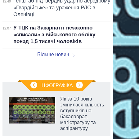
Генштаб підтвердив удар по аеродрому
12:49
«Гвардійське» та ураження РЛС в
Оленівці
У ТЦК на Закарпатті незаконно
12:07
«списали» з військового обліку
понад 1,5 тисячі чоловіків
Більше новин
ІНФОГРАФІКА
Як за 10 років
змінилася кількість
вступників на
бакалаврат,
магістратуру та
аспірантуру