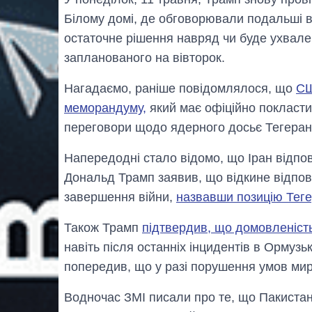
Білому домі, де обговорювали подальші ва
остаточне рішення навряд чи буде ухвален
запланованого на вівторок.
Нагадаємо, раніше повідомлялося, що
СШ
меморандуму,
який має офіційно покласти
переговори щодо ядерного досьє Тегеран
Напередодні стало відомо, що Іран відп
Дональд Трамп заявив, що відкине відпов
завершення війни,
назвавши позицію Тег
Також Трамп
підтвердив, що домовленіст
навіть після останніх інцидентів в Ормузь
попередив, що у разі порушення умов мир
Водночас ЗМІ писали про те, що Пакистан