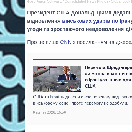
Фото Aaron Schwartz / Consolidated News Photos / Global Look 
Президент США Дональд Трамп дедалі 
відновлення
військових ударів по Іран
угоди та зростаючого невдоволення ді
Про це пише
CNN
з посиланням на джерела
Перемога Шредінгера
чи можна вважати ві
в Ірані успішною для
США
США та Ізраїль довели свою перевагу над Ірано
військовому сенсі, проте перемогу не здобули.
9 квітня 2026, 15:56