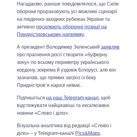
Нагадаємо, раніше повідомлялося, що Сили
оборони прораховують усі можливі сценарії
на південно-західних рубежах України та
активно
посилюють оборонні позиції на
Придністровському напрямку
.
А президент Володимир Зеленський
заявляв
про прагнення росії створити «буферну
зону» по всьому периметру українського
кордону, зокрема й уздовж Білорусі, але він
зазначав, що прямих загроз із боку
Придністров’я наразі немає.
Підпишіться
на наш Telegram-канал
, щоб
відстежувати найцікавіші та ексклюзивні
новини «Слово і діло».
Візуальна аналітика від редакції «Слово і
діло» – у Telegram-каналі
Pics&Maps
.