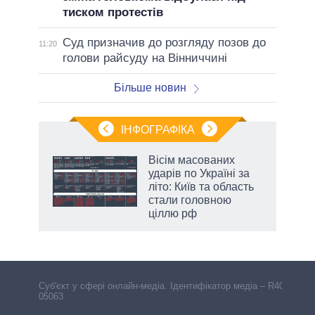
тиском протестів
Суд призначив до розгляду позов до
11:20
голови райсуду на Вінниччині
Більше новин
ІНФОГРАФІКА
Вісім масованих
ть
ударів по Україні за
літо: Київ та область
стали головною
ціллю рф
Cуб'єкт у сфері онлайн-медіа. Ідентифікатор медіа – R40-
05063