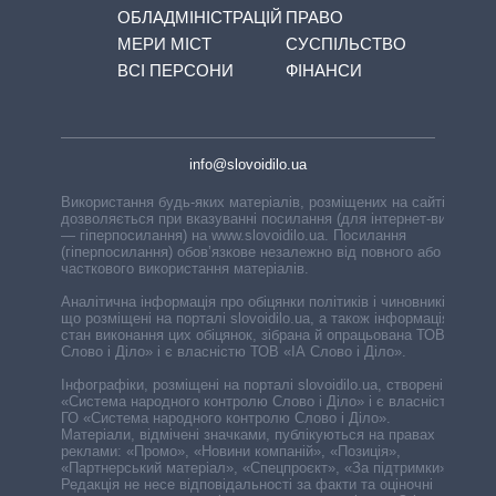
ОБЛАДМІНІСТРАЦІЙ
ПРАВО
МЕРИ МІСТ
СУСПІЛЬСТВО
ВСІ ПЕРСОНИ
ФІНАНСИ
info@slovoidilo.ua
Використання будь-яких матеріалів, розміщених на сайті,
дозволяється при вказуванні посилання (для інтернет-видань
— гіперпосилання) на www.slovoidilo.ua. Посилання
(гіперпосилання) обов’язкове незалежно від повного або
часткового використання матеріалів.
Аналітична інформація про обіцянки політиків і чиновників,
що розміщені на порталі slovoidilo.ua, а також інформація про
стан виконання цих обіцянок, зібрана й опрацьована ТОВ «ІА
Слово і Діло» і є власністю ТОВ «ІА Слово і Діло».
Інфографіки, розміщені на порталі slovoidilo.ua, створені ГО
«Система народного контролю Слово і Діло» і є власністю
ГО «Система народного контролю Слово і Діло».
Матеріали, відмічені значками, публікуються на правах
реклами: «Промо», «Новини компаній», «Позиція»,
«Партнерський матеріал», «Спецпроєкт», «За підтримки».
Редакція не несе відповідальності за факти та оціночні