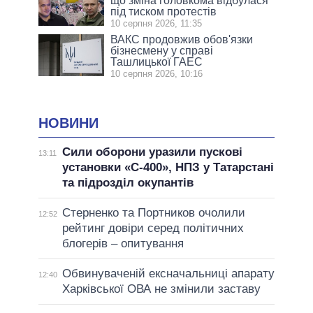
що зміна головкома відбулася
під тиском протестів
10 серпня 2026, 11:35
ВАКС продовжив обов'язки
бізнесмену у справі
Ташлицької ГАЕС
10 серпня 2026, 10:16
НОВИНИ
Сили оборони уразили пускові
13:11
установки «С-400», НПЗ у Татарстані
та підрозділ окупантів
Стерненко та Портников очолили
12:52
рейтинг довіри серед політичних
блогерів – опитування
Обвинуваченій ексначальниці апарату
12:40
Харківської ОВА не змінили заставу