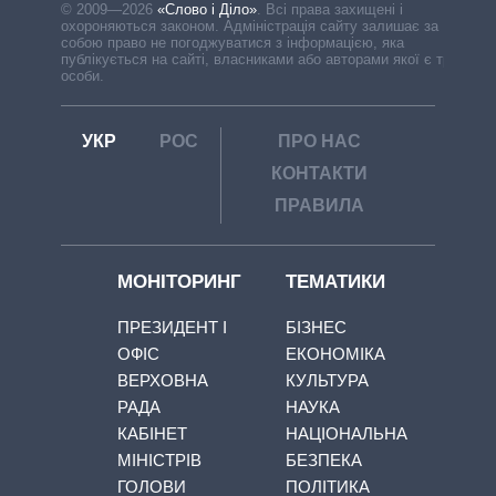
© 2009—2026
«Слово і Діло»
.
Всі права захищені і
охороняються законом. Адміністрація сайту залишає за
собою право не погоджуватися з інформацією, яка
публікується на сайті, власниками або авторами якої є треті
особи.
УКР
РОС
ПРО НАС
КОНТАКТИ
ПРАВИЛА
МОНІТОРИНГ
ТЕМАТИКИ
ПРЕЗИДЕНТ І
БІЗНЕС
ОФІС
ЕКОНОМІКА
ВЕРХОВНА
КУЛЬТУРА
РАДА
НАУКА
КАБІНЕТ
НАЦІОНАЛЬНА
МІНІСТРІВ
БЕЗПЕКА
ГОЛОВИ
ПОЛІТИКА