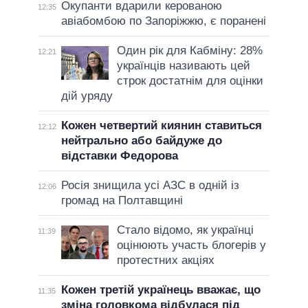
Окупанти вдарили керованою
12:35
авіабомбою по Запоріжжю, є поранені
Один рік для Кабміну: 28%
12:21
українців називають цей
строк достатнім для оцінки
дій уряду
Кожен четвертий киянин ставиться
12:12
нейтрально або байдуже до
відставки Федорова
Росія знищила усі АЗС в одній із
12:06
громад на Полтавщині
Стало відомо, як українці
11:39
оцінюють участь блогерів у
протестних акціях
Кожен третій українець вважає, що
11:35
зміна головкома відбулася під