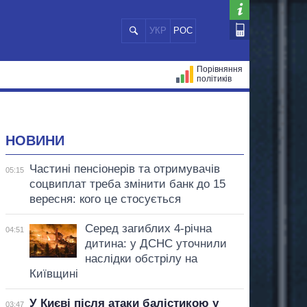
УКР
РОС
Порівняння
політиків
ЦІЙ
МЕРИ МІСТ
ВСІ ПЕРСОНИ
НОВИНИ
Частині пенсіонерів та отримувачів
05:15
соцвиплат треба змінити банк до 15
вересня: кого це стосується
Серед загиблих 4-річна
04:51
дитина: у ДСНС уточнили
наслідки обстрілу на
Київщині
У Києві після атаки балістикою у
03:47