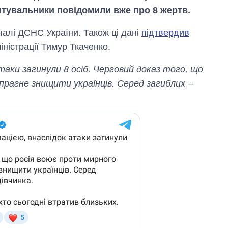
Рятувальники повідомили вже про 8 жертв.
налі ДСНС України. Також ці дані
підтвердив
іністрації Тимур Ткаченко.
аки загинули 8 осіб. Черговий доказ того, що
прагне знищити українців. Серед загиблих –
Дефіцит пам’яті:
як зріс попит на
чипи за останні
роки і що
прогнозують на