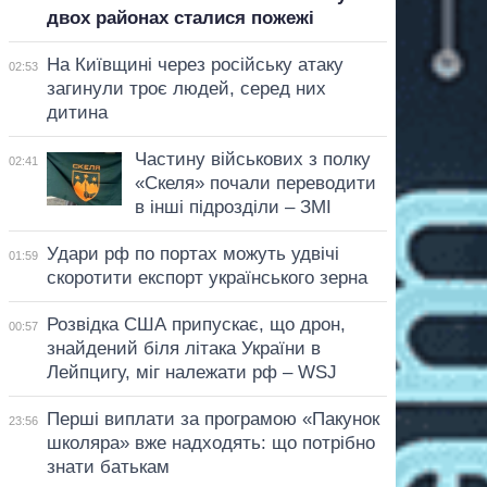
двох районах сталися пожежі
На Київщині через російську атаку
02:53
загинули троє людей, серед них
дитина
Частину військових з полку
02:41
«Скеля» почали переводити
в інші підрозділи – ЗМІ
Удари рф по портах можуть удвічі
01:59
скоротити експорт українського зерна
Розвідка США припускає, що дрон,
00:57
знайдений біля літака України в
Лейпцигу, міг належати рф – WSJ
Перші виплати за програмою «Пакунок
23:56
школяра» вже надходять: що потрібно
знати батькам