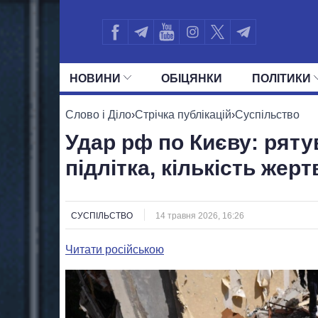
НОВИНИ
ОБIЦЯНКИ
ПОЛIТИКИ
УСІ ПОЛІТИКИ
ПРЕЗИДЕНТ І ОФ
Слово і Діло
›
Стрічка публікацій
›
Суспільство
Удар рф по Києву: рят
підлітка, кількість жер
СУСПІЛЬСТВО
14 травня 2026, 16:26
Читати російською