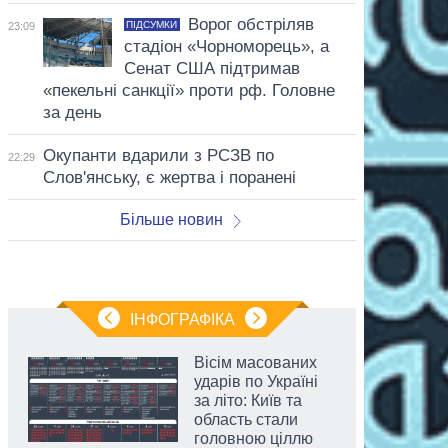
Ворог обстріляв
ПІДСУМКИ
23:09
стадіон «Чорноморець», а
Сенат США підтримав
«пекельні санкції» проти рф. Головне
за день
Окупанти вдарили з РСЗВ по
22:29
Слов'янську, є жертва і поранені
Більше новин
ІНФОГРАФІКА
Вісім масованих
ударів по Україні
за літо: Київ та
область стали
головною ціллю