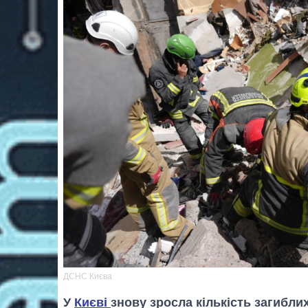
ДСНС Києва
У
Києві
знову зросла кількість загиблих