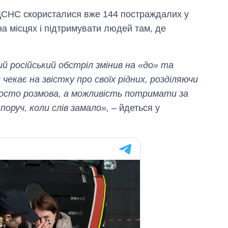
ДСНС скористалися вже 144 постраждалих у
а місцях і підтримувати людей там, де
ий російський обстріл змінив на «до» та
чекає на звістку про своїх рідних, розділяючи
просто розмова, а можливість потримати за
поруч, коли слів замало»,
– йдеться у