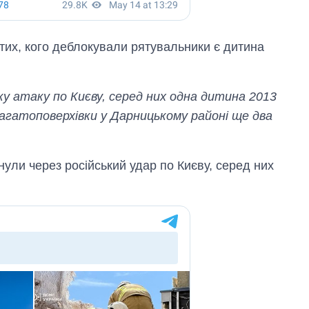
2027-й
их, кого деблокували рятувальники є дитина
ьку атаку по Києву, серед них одна дитина 2013
 багатоповерхівки у Дарницькому районі ще два
ули через російський удар по Києву, серед них