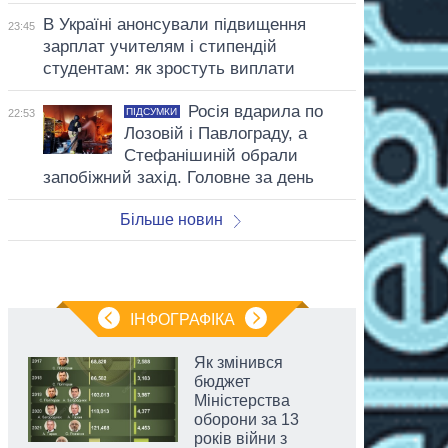
В Україні анонсували підвищення
23:45
зарплат учителям і стипендій
студентам: як зростуть виплати
Росія вдарила по
ПІДСУМКИ
22:53
Лозовій і Павлограду, а
Стефанішиній обрали
запобіжний захід. Головне за день
Більше новин
ІНФОГРАФІКА
Як змінився
бюджет
Міністерства
оборони за 13
років війни з