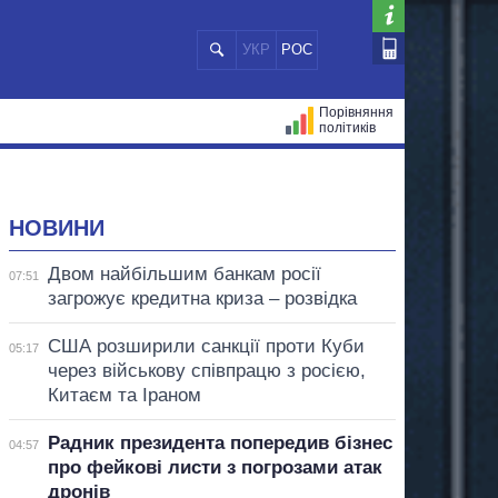
УКР
РОС
Порівняння
політиків
ЦІЙ
МЕРИ МІСТ
ВСІ ПЕРСОНИ
НОВИНИ
Двом найбільшим банкам росії
07:51
загрожує кредитна криза – розвідка
США розширили санкції проти Куби
05:17
через військову співпрацю з росією,
Китаєм та Іраном
Радник президента попередив бізнес
04:57
про фейкові листи з погрозами атак
дронів