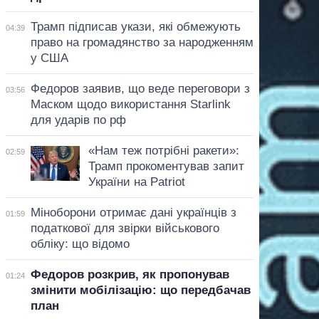
Трамп підписав укази, які обмежують
04:39
право на громадянство за народженням
у США
Федоров заявив, що веде переговори з
03:56
Маском щодо використання Starlink
для ударів по рф
«Нам теж потрібні ракети»:
02:59
Трамп прокоментував запит
України на Patriot
Міноборони отримає дані українців з
01:59
податкової для звірки військового
обліку: що відомо
Федоров розкрив, як пропонував
01:24
змінити мобілізацію: що передбачав
план