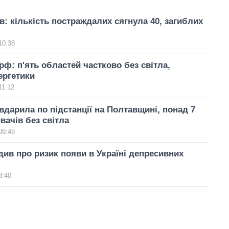
їв: кількість постраждалих сягнула 40, загиблих
10:38
 рф: п'ять областей частково без світла,
ергетики
11:12
 вдарила по підстанції на Полтавщині, понад 7
вачів без світла
08:48
ив про ризик появи в Україні депресивних
3:40