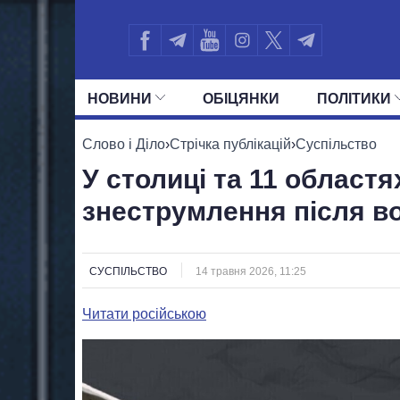
НОВИНИ
ОБIЦЯНКИ
ПОЛIТИКИ
УСІ ПОЛІТИКИ
ПРЕЗИДЕНТ І ОФ
Слово і Діло
›
Стрічка публікацій
›
Суспільство
У столиці та 11 област
знеструмлення після в
СУСПІЛЬСТВО
14 травня 2026, 11:25
Читати російською