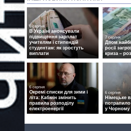
6 серпня
В Україні анонсували
підвищення зарплат
7 серпня
учителям і стипендій
Двом найб
студентам: як зростуть
росії загр
виплати
криза – ро
6 серпня
Окремі списки для зими і
6 серпня
літа: Кабмін змінить
Німецьке 
правила розподілу
потрапило 
електроенергії
у Чорному 