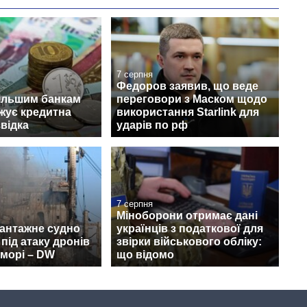
7 серпня
Федоров заявив, що веде
ільшим банкам
переговори з Маском щодо
ожує кредитна
використання Starlink для
звідка
ударів по рф
7 серпня
Міноборони отримає дані
вантажне судно
українців з податкової для
під атаку дронів
звірки військового обліку:
морі – DW
що відомо