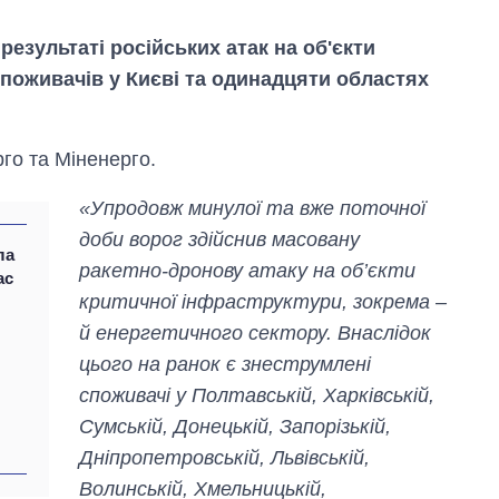
результаті російських атак на об'єкти
споживачів у Києві та одинадцяти областях
го та Міненерго.
«Упродовж минулої та вже поточної
доби ворог здійснив масовану
ла
ракетно-дронову атаку на об’єкти
ас
критичної інфраструктури, зокрема –
й енергетичного сектору. Внаслідок
цього на ранок є знеструмлені
споживачі у Полтавській, Харківській,
Як зросли тарифи
на холодну воду у
Сумській, Донецькій, Запорізькій,
містах України на
Дніпропетровській, Львівській,
початок серпня
Волинській, Хмельницькій,