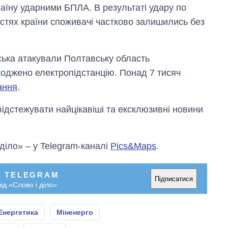
раїну ударними БПЛА. В результаті удару по
ластях країни споживачі частково залишились без
ійська атакували Полтавську область
коджено електропідстанцію. Понад 7 тисяч
ання
.
відстежувати найцікавіші та ексклюзивні новини
 діло» – у Telegram-каналі
Pics&Maps
.
У TELEGRAM
Підписатися
ід «Слово і діло»
Енергетика
Міненерго