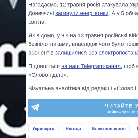
Нагадаємо, 12 травня росія атакувала Ук
Донеччині
загинули енергетики
. А у 5 об
світла.
Як відомо, у ніч на 13 травня російські в
безпілотниками, внаслідок чого було пош
абонентів
залишилися без електропостач
Підпишіться
на наш Telegram-канал
, щоб 
«Слово і діло».
Візуальна аналітика від редакції «Слово і
ЧИТАЙТЕ 
найважливіше в
Укренерго
Негода
Електроенергія