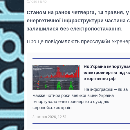
Слово і діло
Станом на ранок четверга, 14 травня, у 
енергетичної інфраструктури частина 
залишилися без електропостачання
.
Про це повідомляють пресслужби Укренер
Як Україна імпортува
електроенергію під ч
вторгнення рф
На інфографіці – як за
майже чотири роки великої війни Україна
імпортувала електроенергію з сусідніх
європейських країн.
3 лютого 2026, 12:51