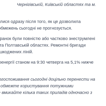
Чернігівській, Київській областях та м.
лися одразу після того, як це дозволила
обмежень сьогодні не прогнозується.
а ранок були повністю або частково знеструмлені
 та Полтавській областях. Ремонтні бригади
шкоджених ліній.
енергії станом на 9:30 четверга на 5,1% нижче
ргоспоживання сьогодні доцільно перенести на
ка, обмежте користування потужними
 вмикайте кілька таких приладів одночасно з