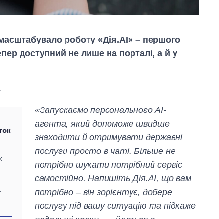
масштабувало роботу «Дія.AI» – першого
епер доступний не лише на порталі, а й у
.
«Запускаємо персонального AI-
агента, який допоможе швидше
ток
знаходити й отримувати державні
послуги просто в чаті. Більше не
к
потрібно шукати потрібний сервіс
Як за 10 років
змінилася кількість
самостійно. Напишіть Дія.АІ, що вам
вступників на
.
потрібно – він зорієнтує, добере
бакалаврат,
магістратуру та
послугу під вашу ситуацію та підкаже
аспірантуру