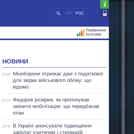
УКР
РОС
Порівняння
політиків
ЦІЙ
МЕРИ МІСТ
ВСІ ПЕРСОНИ
НОВИНИ
Міноборони отримає дані з податкової
01:59
для звірки військового обліку: що
відомо
Федоров розкрив, як пропонував
01:24
змінити мобілізацію: що передбачав
план
В Україні анонсували підвищення
23:45
зарплат учителям і стипендій