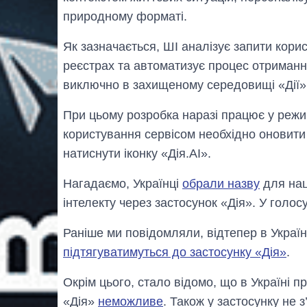
природному форматі.
Як зазначається, ШІ аналізує запити корис
реєстрах та автоматизує процес отриманн
виключно в захищеному середовищі «Дії» 
При цьому розробка наразі працює у режим
користування сервісом необхідно оновити 
натиснути іконку «Дія.AI».
Нагадаємо, Українці
обрали назву
для нац
інтелекту через застосунок «Дія». У голос
Раніше ми повідомляли, відтепер в Украї
підтягуватимуться до застосунку «Дія»
.
Окрім цього, стало відомо, що в Україні 
«Дія»
неможливе
. Також у застосунку не з