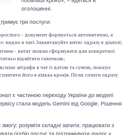
подальші кроки»
, – йдеться в
оголошенні.
дтримує три послуги:
орослого – документ формується автоматично, а
о» видно в чаті. Завантажуйте витяг одразу в діалозі;
итини – витяг можна сформувати для конкретної
статньо відмітити галочкою;
адсилає штрафи в чат із датою та сумою, показує
сплатити його в кілька кроків. Після сплати одразу
онал є частиною переходу України до моделі
ервісу стала модель Gemini від Google. Рішення
 змогу: розуміти складні запити, працювати з
вати підбір послуг та підтримувати діалог у