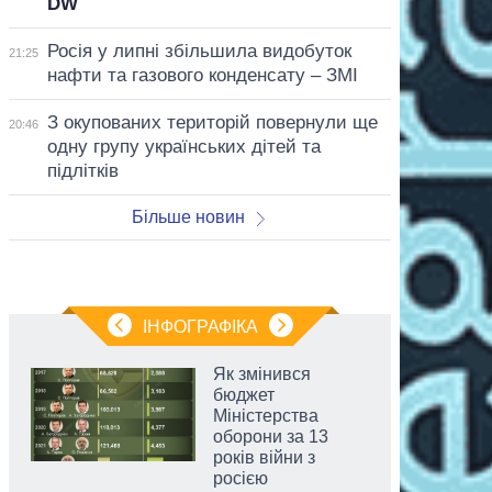
DW
Росія у липні збільшила видобуток
21:25
нафти та газового конденсату – ЗМІ
З окупованих територій повернули ще
20:46
одну групу українських дітей та
підлітків
Більше новин
ІНФОГРАФІКА
Як змінився
бюджет
Міністерства
оборони за 13
років війни з
росією