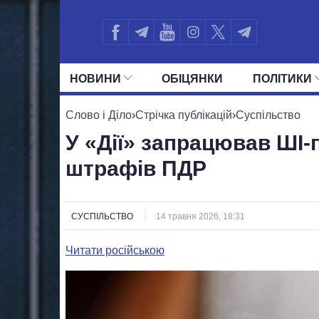
НОВИНИ
ОБIЦЯНКИ
ПОЛIТИКИ
УСІ ПОЛІТИКИ
ПРЕЗИДЕНТ І ОФ
Слово і Діло
›
Стрічка публікацій
›
Суспільство
У «Дії» запрацював ШІ-
штрафів ПДР
СУСПІЛЬСТВО
14 травня 2026, 18:31
Читати російською