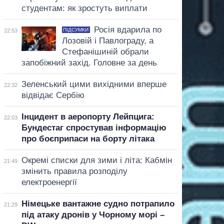
студентам: як зростуть виплати
Росія вдарила по
ПІДСУМКИ
22:53
Лозовій і Павлограду, а
Стефанішиній обрали
запобіжний захід. Головне за день
Зеленський цими вихідними вперше
22:32
відвідає Сербію
Інцидент в аеропорту Лейпцига:
22:03
Бундестаг спростував інформацію
про боєприпаси на борту літака
Окремі списки для зими і літа: Кабмін
21:49
змінить правила розподілу
електроенергії
Німецьке вантажне судно потрапило
21:29
під атаку дронів у Чорному морі –