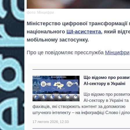
фото: Мінцифри
Міністерство цифрової трансформації 
національного
ШІ-асистента
, який відт
мобільному застосунку.
Про це повідомляє пресслужба
Мінцифри
Що відомо про розви
AI-сектору в Україні
Що відомо про розвито
AI-сектору в Україні та
фахівців, які створюють контент за допомогою
штучного інтелекту – на інфографіці Слово і діло
17 лютого 2026, 12:33