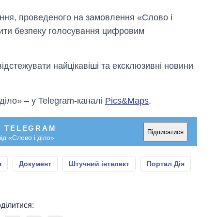
ення, проведеного на замовлення «Слово і
ити безпеку голосування цифровим
відстежувати найцікавіші та ексклюзивні новини
 діло» – у Telegram-каналі
Pics&Maps
.
У TELEGRAM
Підписатися
ід «Слово і діло»
я
Документ
Штучний інтелект
Портал Дія
ділитися: