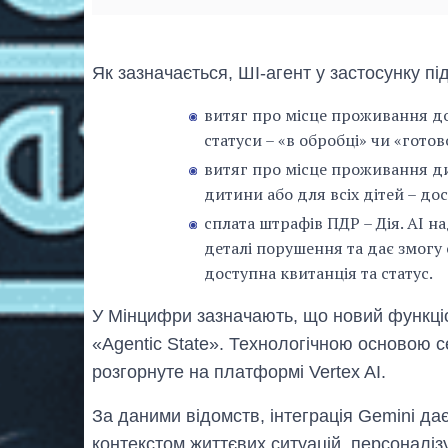
Як зазначається, ШІ-агент у застосунку пі
витяг про місце проживання д
статуси – «в обробці» чи «готов
витяг про місце проживання д
дитини або для всіх дітей – до
сплата штрафів ПДР – Дія. AI н
деталі порушення та дає змогу 
доступна квитанція та статус.
У Мінцифри зазначають, що новий функці
«Agentic State». Технологічною основою с
розгорнуте на платформі Vertex AI.
За даними відомств, інтеграція Gemini дає
контекстом життєвих ситуацій, персоналізу