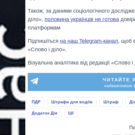
Також, за даними соціологічного дослідж
діло»,
половина українців не готова
довір
платформам
Підпишіться
на наш Telegram-канал
, щоб 
«Слово і діло».
Візуальна аналітика від редакції «Слово і
ЧИТАЙТЕ 
найважливіше в
ПДР
Штрафи для водіїв
Штраф
Ді
Додаток Дія
ШІ
По