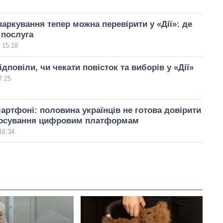
аркування тепер можна перевірити у «Дії»: де
 послуга
 15:18
дповіли, чи чекати повісток та виборів у «Дії»
7:25
артфоні: половина українців не готова довірити
лосування цифровим платформам
16:34