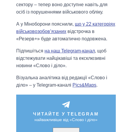
сектору – тепер воно доступне навіть для
осіб із порушеннями військового обліку.
А у Міноборони пояснили,
що у 22 категоріях
військовозобов’язаних
відстрочка в
«Резерв+» буде автоматично подовжена.
Підпишіться
на наш Telegram-канал
, щоб
відстежувати найцікавіші та ексклюзивні
новини «Слово і діло».
Візуальна аналітика від редакції «Слово і
діло» – у Telegram-каналі
Pics&Maps
.
ЧИТАЙТЕ У TELEGRAM
найважливіше від «Слово і діло»