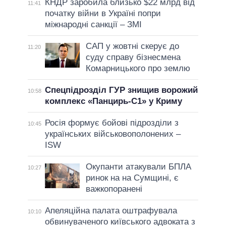
КНДР заробила близько $22 млрд від
11:41
початку війни в Україні попри
міжнародні санкції – ЗМІ
САП у жовтні скерує до
11:20
суду справу бізнесмена
Комарницького про землю
Спецпідрозділ ГУР знищив ворожий
10:58
комплекс «Панцирь-С1» у Криму
Росія формує бойові підрозділи з
10:45
українських військовополонених –
ISW
Окупанти атакували БПЛА
10:27
ринок на на Сумщині, є
важкопоранені
Апеляційна палата оштрафувала
10:10
обвинуваченого київського адвоката з