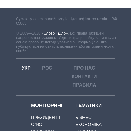
Cуб'єкт у сфері онлайн-медіа. Ідентифікатор медіа – R40-
05063
© 2009—2026
«Слово і Діло»
.
Всі права захищені і
охороняються законом. Адміністрація сайту залишає за
собою право не погоджуватися з інформацією, яка
публікується на сайті, власниками або авторами якої є треті
особи.
УКР
РОС
ПРО НАС
КОНТАКТИ
ПРАВИЛА
МОНІТОРИНГ
ТЕМАТИКИ
ПРЕЗИДЕНТ І
БІЗНЕС
ОФІС
ЕКОНОМІКА