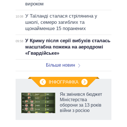
вироком
У Таїланді сталася стрілянина у
10:08
школі, семеро загиблих та
щонайменше 15 поранених
У Криму після серії вибухів сталась
09:58
масштабна пожежа на аеродромі
«Гвардійське»
Більше новин
ІНФОГРАФІКА
нтів:
Як змінився бюджет
 і
Міністерства
nAI
оборони за 13 років
війни з росією