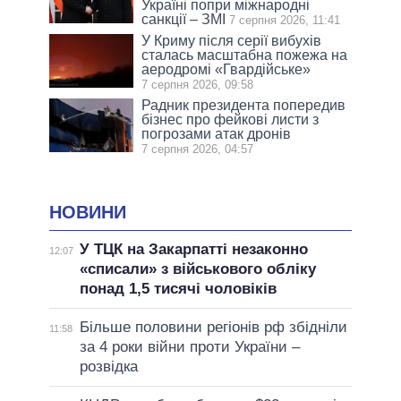
Україні попри міжнародні
санкції – ЗМІ
7 серпня 2026, 11:41
У Криму після серії вибухів
сталась масштабна пожежа на
аеродромі «Гвардійське»
7 серпня 2026, 09:58
Радник президента попередив
бізнес про фейкові листи з
погрозами атак дронів
7 серпня 2026, 04:57
НОВИНИ
У ТЦК на Закарпатті незаконно
12:07
«списали» з військового обліку
понад 1,5 тисячі чоловіків
Більше половини регіонів рф збідніли
11:58
за 4 роки війни проти України –
розвідка