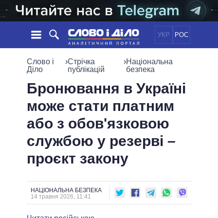
УКР
РОС
НОВИНИ
Слово і
›
Стрічка
›
Національна
Діло
публікацій
безпека
ОБIЦЯНКИ
СТРІЧКА
ПОЛІТИКА
Бронювання в Україні
ПОДІЇ
ЕКОНОМІКА
може стати платним
ПОЛIТИКИ
СТАТТІ
СУСПІЛЬСТВО
або з обов'язковою
ІНФОГРАФІКА
ДУМКИ
СВІТ
УСІ ПОЛІТИКИ
службою у резерві –
ОГЛЯДИ
ПРЕЗИДЕНТ І ОФІС
ВІДЕО
проєкт закону
ДАЙДЖЕСТИ
ВЕРХОВНА РАДА
ПІДТРИМАТИ
КАБІНЕТ МІНІСТРІВ
ГОЛОВИ ОБЛАДМІНІСТРАЦІЙ
ПОРІВНЯННЯ ПОЛІТИКІВ
НАЦІОНАЛЬНА БЕЗПЕКА
МЕРИ МІСТ
14 травня 2026, 11:41
ВСІ ПЕРСОНИ