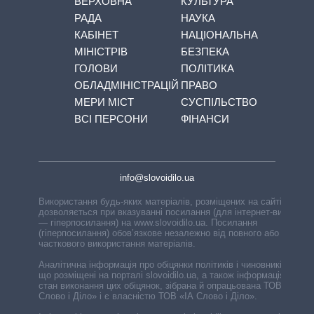
ВЕРХОВНА
КУЛЬТУРА
РАДА
НАУКА
КАБІНЕТ
НАЦІОНАЛЬНА
МІНІСТРІВ
БЕЗПЕКА
ГОЛОВИ
ПОЛІТИКА
ОБЛАДМІНІСТРАЦІЙ
ПРАВО
МЕРИ МІСТ
СУСПІЛЬСТВО
ВСІ ПЕРСОНИ
ФІНАНСИ
info@slovoidilo.ua
Використання будь-яких матеріалів, розміщених на сайті,
дозволяється при вказуванні посилання (для інтернет-видань
— гіперпосилання) на www.slovoidilo.ua. Посилання
(гіперпосилання) обов’язкове незалежно від повного або
часткового використання матеріалів.
Аналітична інформація про обіцянки політиків і чиновників,
що розміщені на порталі slovoidilo.ua, а також інформація про
стан виконання цих обіцянок, зібрана й опрацьована ТОВ «ІА
Слово і Діло» і є власністю ТОВ «ІА Слово і Діло».