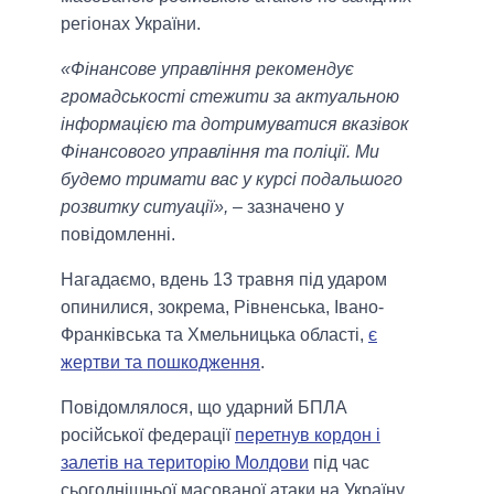
регіонах України.
«Фінансове управління рекомендує
громадськості стежити за актуальною
інформацією та дотримуватися вказівок
Фінансового управління та поліції. Ми
будемо тримати вас у курсі подальшого
розвитку ситуації»,
– зазначено у
повідомленні.
Нагадаємо, вдень 13 травня під ударом
опинилися, зокрема, Рівненська, Івано-
Франківська та Хмельницька області,
є
жертви та пошкодження
.
Повідомлялося, що ударний БПЛА
російської федерації
перетнув кордон і
залетів на територію Молдови
під час
сьогоднішньої масованої атаки на Україну.