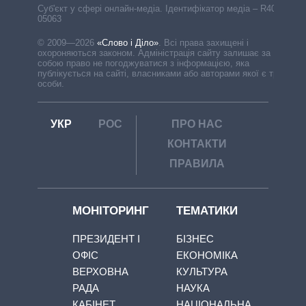
Cуб'єкт у сфері онлайн-медіа. Ідентифікатор медіа – R40-
05063
© 2009—2026
«Слово і Діло»
.
Всі права захищені і
охороняються законом. Адміністрація сайту залишає за
собою право не погоджуватися з інформацією, яка
публікується на сайті, власниками або авторами якої є треті
особи.
УКР
РОС
ПРО НАС
КОНТАКТИ
ПРАВИЛА
МОНІТОРИНГ
ТЕМАТИКИ
ПРЕЗИДЕНТ І
БІЗНЕС
ОФІС
ЕКОНОМІКА
ВЕРХОВНА
КУЛЬТУРА
РАДА
НАУКА
КАБІНЕТ
НАЦІОНАЛЬНА