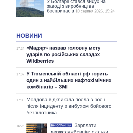
У Болгарії стався вибух на
заводі з виробництва
боєприпасів
10 серпня 2026, 15:24
НОВИНИ
«Мадяр» назвав головну мету
17:24
ударів по російських складах
Wildberries
У Тюменській області рф горить
17:07
один з найбільших нафтохімічних
комбінатів – ЗМІ
Молдова відкликала посла з росії
17:00
після інциденту з вибухом бойового
безпілотника
Зарплати
ІНФОГРАФІКА
16:28
держслужбовців: скільки