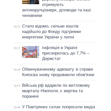
отримують
антикорупціонери, діловоди та інші
чиновники
Стало відомо, скільки коштів
16:27
надійшло до Фонду підтримки
енергетики України у липні
Інфляція в Україні
16:27
прискорилась до 7,7% –
Держстат
Обвинуваченому адвокату зі справи
16:20
Князєва знову продовжили обов'язки
Війська рф вдарили по житловому
16:07
кварталу Нікополя, є жертва та
поранені
У Повітряних силах попросили медіа
15:46