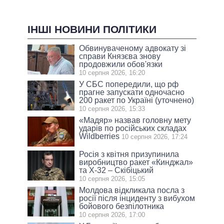
ІНШІ НОВИНИ ПОЛІТИКИ
Обвинуваченому адвокату зі
справи Князєва знову
продовжили обов'язки
10 серпня 2026, 16:20
У СБС попередили, що рф
прагне запускати одночасно
200 ракет по Україні (уточнено)
10 серпня 2026, 15:33
«Мадяр» назвав головну мету
ударів по російських складах
Wildberries
10 серпня 2026, 17:24
Росія з квітня призупинила
виробництво ракет «Кинджал»
та Х-32 – Скібіцький
10 серпня 2026, 15:05
Молдова відкликала посла з
росії після інциденту з вибухом
бойового безпілотника
10 серпня 2026, 17:00