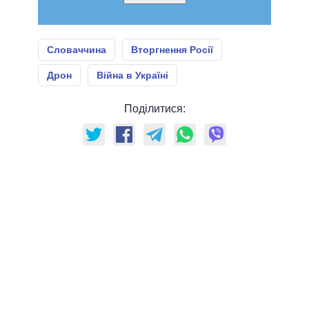
Словаччина
Вторгнення Росії
Дрон
Війна в Україні
Поділитися: