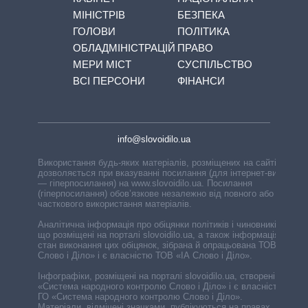
МІНІСТРІВ
БЕЗПЕКА
ГОЛОВИ
ПОЛІТИКА
ОБЛАДМІНІСТРАЦІЙ
ПРАВО
МЕРИ МІСТ
СУСПІЛЬСТВО
ВСІ ПЕРСОНИ
ФІНАНСИ
info@slovoidilo.ua
Використання будь-яких матеріалів, розміщених на сайті,
дозволяється при вказуванні посилання (для інтернет-видань
— гіперпосилання) на www.slovoidilo.ua. Посилання
(гіперпосилання) обов’язкове незалежно від повного або
часткового використання матеріалів.
Аналітична інформація про обіцянки політиків і чиновників,
що розміщені на порталі slovoidilo.ua, а також інформація про
стан виконання цих обіцянок, зібрана й опрацьована ТОВ «ІА
Слово і Діло» і є власністю ТОВ «ІА Слово і Діло».
Інфографіки, розміщені на порталі slovoidilo.ua, створені ГО
«Система народного контролю Слово і Діло» і є власністю
ГО «Система народного контролю Слово і Діло».
Матеріали, відмічені значками, публікуються на правах