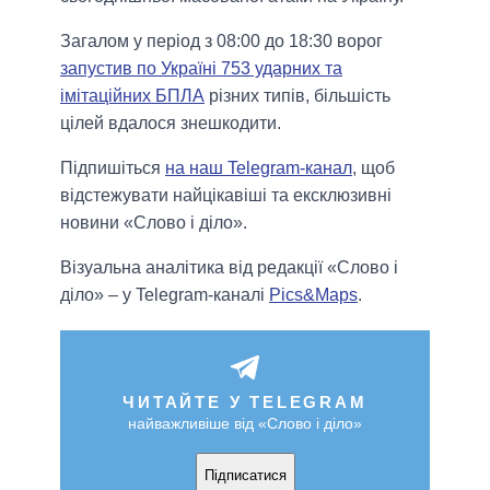
Загалом у період з 08:00 до 18:30 ворог
запустив по Україні 753 ударних та
імітаційних БПЛА
різних типів, більшість
цілей вдалося знешкодити.
Підпишіться
на наш Telegram-канал
, щоб
відстежувати найцікавіші та ексклюзивні
новини «Слово і діло».
Візуальна аналітика від редакції «Слово і
діло» – у Telegram-каналі
Pics&Maps
.
ЧИТАЙТЕ У TELEGRAM
найважливіше від «Слово і діло»
Підписатися