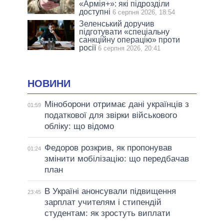
«Армія+»: які підрозділи
доступні
6 серпня 2026, 18:54
Зеленський доручив
підготувати «спеціальну
санкційну операцію» проти
росії
6 серпня 2026, 20:41
НОВИНИ
Міноборони отримає дані українців з
01:59
податкової для звірки військового
обліку: що відомо
Федоров розкрив, як пропонував
01:24
змінити мобілізацію: що передбачав
план
В Україні анонсували підвищення
23:45
зарплат учителям і стипендій
студентам: як зростуть виплати