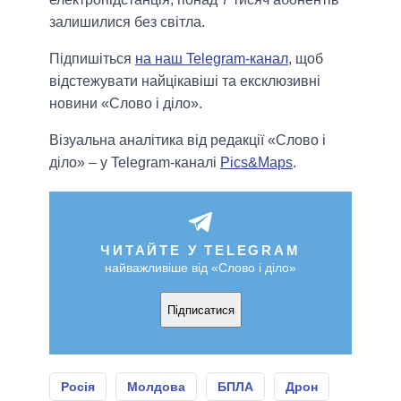
залишилися без світла.
Підпишіться
на наш Telegram-канал
, щоб
відстежувати найцікавіші та ексклюзивні
новини «Слово і діло».
Візуальна аналітика від редакції «Слово і
діло» – у Telegram-каналі
Pics&Maps
.
ЧИТАЙТЕ У TELEGRAM
найважливіше від «Слово і діло»
Підписатися
Росія
Молдова
БПЛА
Дрон