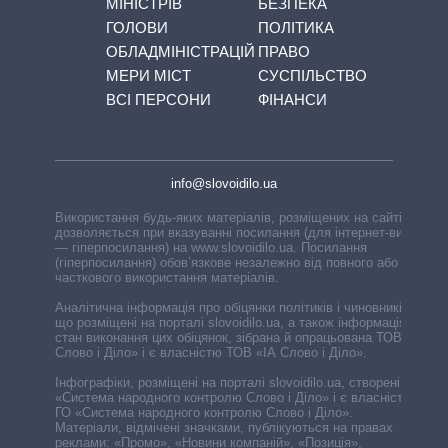
МІНІСТРІВ
БЕЗПЕКА
ГОЛОВИ
ПОЛІТИКА
ОБЛАДМІНІСТРАЦІЙ
ПРАВО
МЕРИ МІСТ
СУСПІЛЬСТВО
ВСІ ПЕРСОНИ
ФІНАНСИ
info@slovoidilo.ua
Використання будь-яких матеріалів, розміщених на сайті,
дозволяється при вказуванні посилання (для інтернет-видань
— гіперпосилання) на www.slovoidilo.ua. Посилання
(гіперпосилання) обов’язкове незалежно від повного або
часткового використання матеріалів.
Аналітична інформація про обіцянки політиків і чиновників,
що розміщені на порталі slovoidilo.ua, а також інформація про
стан виконання цих обіцянок, зібрана й опрацьована ТОВ «ІА
Слово і Діло» і є власністю ТОВ «ІА Слово і Діло».
Інфографіки, розміщені на порталі slovoidilo.ua, створені ГО
«Система народного контролю Слово і Діло» і є власністю
ГО «Система народного контролю Слово і Діло».
Матеріали, відмічені значками, публікуються на правах
реклами: «Промо», «Новини компаній», «Позиція»,