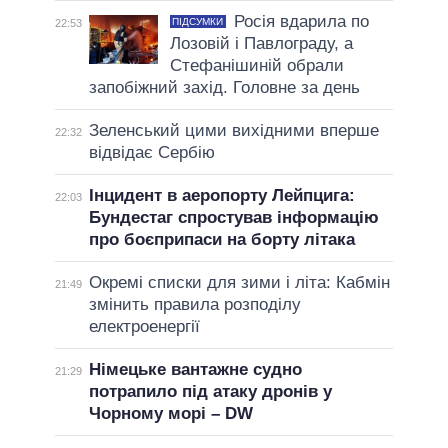
Росія вдарила по
ПІДСУМКИ
22:53
Лозовій і Павлограду, а
Стефанішиній обрали
запобіжний захід. Головне за день
Зеленський цими вихідними вперше
22:32
відвідає Сербію
Інцидент в аеропорту Лейпцига:
22:03
Бундестаг спростував інформацію
про боєприпаси на борту літака
Окремі списки для зими і літа: Кабмін
21:49
змінить правила розподілу
електроенергії
Німецьке вантажне судно
21:29
потрапило під атаку дронів у
Чорному морі – DW