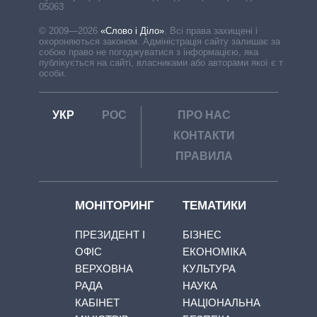
05063
© 2009—2026
«Слово і Діло»
.
Всі права захищені і
охороняються законом. Адміністрація сайту залишає за
собою право не погоджуватися з інформацією, яка
публікується на сайті, власниками або авторами якої є треті
особи.
УКР
РОС
ПРО НАС
КОНТАКТИ
ПРАВИЛА
МОНІТОРИНГ
ТЕМАТИКИ
ПРЕЗИДЕНТ І
БІЗНЕС
ОФІС
ЕКОНОМІКА
ВЕРХОВНА
КУЛЬТУРА
РАДА
НАУКА
КАБІНЕТ
НАЦІОНАЛЬНА