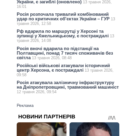
України, є загиблі (оновлено)
13 травня 2026,
16:01
Росія розпочала тривалий комбінований
удар по критичних об'єктах України – ГУР
13
травня 2026, 12:58
Рф вдарила по маршрутці у Херсоні та
зупинці у Хмельницькому, є постраждалі
13
травня 2026, 14:08
Росія вночі вдарила по підстанції на
Полтавщині, понад 7 тисяч споживачів без
світла
13 травня 2026, 08:48
Російські військові атакували історичний
центр Херсона, є постраждалі
13 травня 2026,
09:58
Росія атакувала залізничну інфраструктуру
на Дніпропетровщині, травмований машиніст
12 травня 2026, 09:54