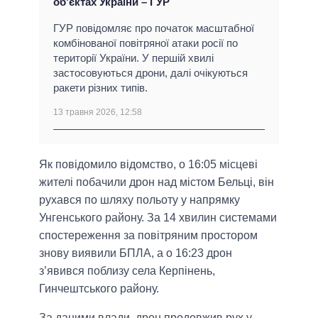
об'єктах України – ГУР
ГУР повідомляє про початок масштабної
комбінованої повітряної атаки росії по
території України. У першій хвилі
застосовуються дрони, далі очікуються
ракети різних типів.
13 травня 2026, 12:58
Як повідомило відомство, о 16:05 місцеві
жителі побачили дрон над містом Бельці, він
рухався по шляху польоту у напрямку
Унгенського району. За 14 хвилин системами
спостереження за повітряним простором
знову виявили БПЛА, а о 16:23 дрон
з’явився поблизу села Керпінень,
Гинчештського району.
За даними влади, дрон продовжив рух у