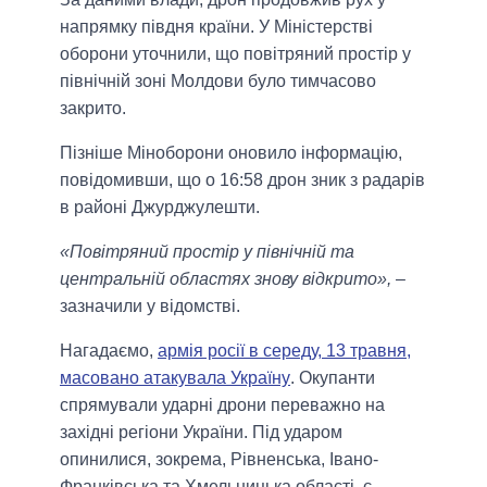
напрямку півдня країни. У Міністерстві
оборони уточнили, що повітряний простір у
північній зоні Молдови було тимчасово
закрито.
Пізніше Міноборони оновило інформацію,
повідомивши, що о 16:58 дрон зник з радарів
в районі Джурджулешти.
«Повітряний простір у північній та
центральній областях знову відкрито»,
–
зазначили у відомстві.
Нагадаємо,
армія росії в середу, 13 травня,
масовано атакувала Україну
. Окупанти
спрямували ударні дрони переважно на
західні регіони України. Під ударом
опинилися, зокрема, Рівненська, Івано-
Франківська та Хмельницька області, є