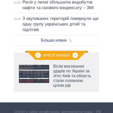
Росія у липні збільшила видобуток
21:25
нафти та газового конденсату – ЗМІ
З окупованих територій повернули ще
20:46
одну групу українських дітей та
підлітків
Більше новин
ІНФОГРАФІКА
нтів:
Вісім масованих
 і
ударів по Україні за
nAI
літо: Київ та область
стали головною
ціллю рф
Cуб'єкт у сфері онлайн-медіа. Ідентифікатор медіа – R40-