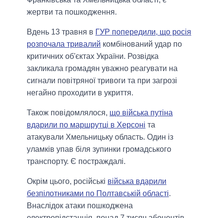
жертви та пошкодження.
Вдень 13 травня в
ГУР попередили, що росія
розпочала тривалий
комбінований удар по
критичних об'єктах України. Розвідка
закликала громадян уважно реагувати на
сигнали повітряної тривоги та при загрозі
негайно проходити в укриття.
Також повідомлялося,
що війська путіна
вдарили по маршрутці в Херсоні
та
атакували Хмельницьку область. Один із
уламків упав біля зупинки громадського
транспорту. Є постраждалі.
Окрім цього, російські
війська вдарили
безпілотниками по Полтавській області
.
Внаслідок атаки пошкоджена
електропідстанція, понад 7 тисяч абонентів