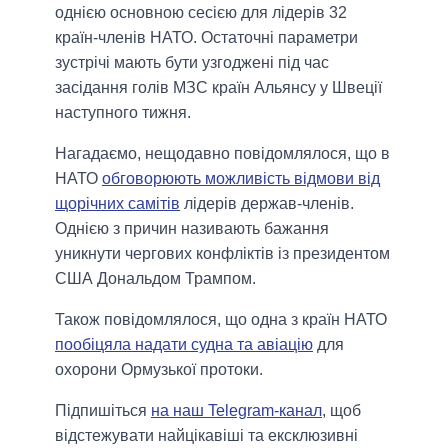
однією основною сесією для лідерів 32
країн-членів НАТО. Остаточні параметри
зустрічі мають бути узгоджені під час
засідання голів МЗС країн Альянсу у Швеції
наступного тижня.
Нагадаємо, нещодавно повідомлялося, що в
НАТО
обговорюють можливість відмови від
щорічних самітів
лідерів держав-членів.
Однією з причин називають бажання
уникнути чергових конфліктів із президентом
США Дональдом Трампом.
Також повідомлялося, що одна з країн НАТО
пообіцяла надати судна та авіацію
для
охорони Ормузької протоки.
Підпишіться
на наш Telegram-канал
, щоб
відстежувати найцікавіші та ексклюзивні