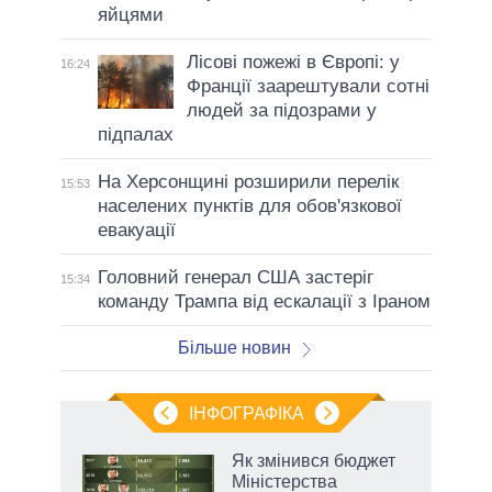
яйцями
Лісові пожежі в Європі: у
16:24
Франції заарештували сотні
людей за підозрами у
підпалах
На Херсонщині розширили перелік
15:53
населених пунктів для обов'язкової
евакуації
Головний генерал США застеріг
15:34
команду Трампа від ескалації з Іраном
Більше новин
ІНФОГРАФІКА
Як змінився бюджет
раїні
Міністерства