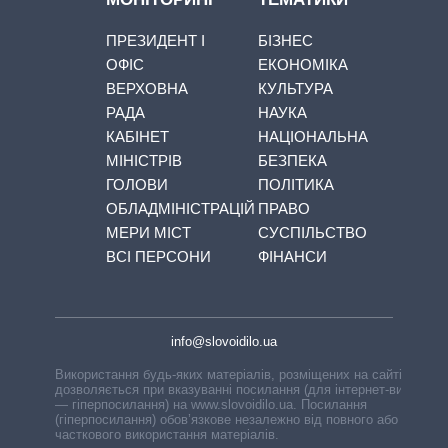
ПРЕЗИДЕНТ І
БІЗНЕС
ОФІС
ЕКОНОМІКА
ВЕРХОВНА
КУЛЬТУРА
РАДА
НАУКА
КАБІНЕТ
НАЦІОНАЛЬНА
МІНІСТРІВ
БЕЗПЕКА
ГОЛОВИ
ПОЛІТИКА
ОБЛАДМІНІСТРАЦІЙ
ПРАВО
МЕРИ МІСТ
СУСПІЛЬСТВО
ВСІ ПЕРСОНИ
ФІНАНСИ
info@slovoidilo.ua
Використання будь-яких матеріалів, розміщених на сайті,
дозволяється при вказуванні посилання (для інтернет-видань
— гіперпосилання) на www.slovoidilo.ua. Посилання
(гіперпосилання) обов’язкове незалежно від повного або
часткового використання матеріалів.