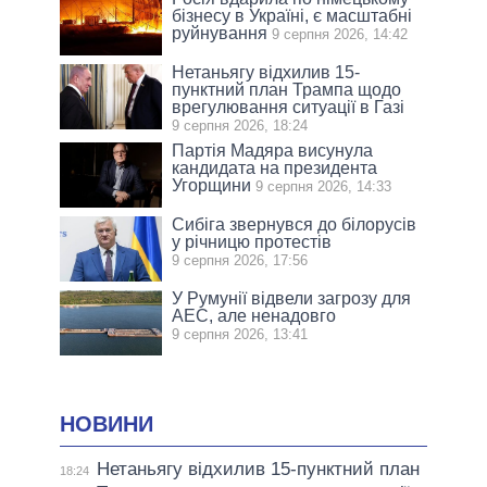
бізнесу в Україні, є масштабні
руйнування
9 серпня 2026, 14:42
Нетаньягу відхилив 15-
пунктний план Трампа щодо
врегулювання ситуації в Газі
9 серпня 2026, 18:24
Партія Мадяра висунула
кандидата на президента
Угорщини
9 серпня 2026, 14:33
Сибіга звернувся до білорусів
у річницю протестів
9 серпня 2026, 17:56
У Румунії відвели загрозу для
АЕС, але ненадовго
9 серпня 2026, 13:41
НОВИНИ
Нетаньягу відхилив 15-пунктний план
18:24