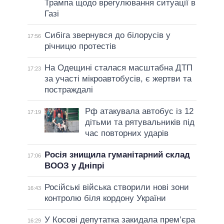
Трампа щодо врегулювання ситуації в
Газі
Сибіга звернувся до білорусів у
17:56
річницю протестів
На Одещині сталася масштабна ДТП
17:23
за участі мікроавтобусів, є жертви та
постраждалі
Рф атакувала автобус із 12
17:19
дітьми та рятувальників під
час повторних ударів
Росія знищила гуманітарний склад
17:06
ВООЗ у Дніпрі
Російські війська створили нові зони
16:43
контролю біля кордону України
У Косові депутатка закидала прем’єра
16:29