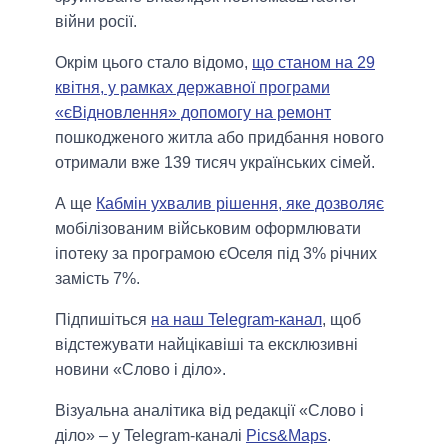
війни росії.
Окрім цього стало відомо,
що станом на 29
квітня, у рамках державної програми
«єВідновлення» допомогу на ремонт
пошкодженого житла або придбання нового
отримали вже 139 тисяч українських сімей.
А ще
Кабмін ухвалив рішення, яке дозволяє
мобілізованим військовим оформлювати
іпотеку за програмою єОселя під 3% річних
замість 7%.
Підпишіться
на наш Telegram-канал
, щоб
відстежувати найцікавіші та ексклюзивні
новини «Слово і діло».
Візуальна аналітика від редакції «Слово і
діло» – у Telegram-каналі
Pics&Maps
.