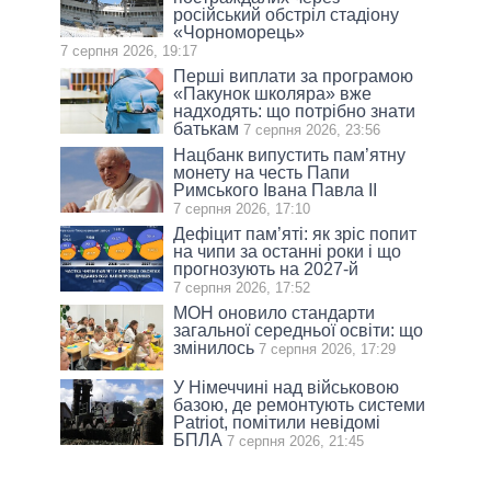
російський обстріл стадіону
«Чорноморець»
7 серпня 2026, 19:17
Перші виплати за програмою
«Пакунок школяра» вже
надходять: що потрібно знати
батькам
7 серпня 2026, 23:56
Нацбанк випустить пам’ятну
монету на честь Папи
Римського Івана Павла II
7 серпня 2026, 17:10
Дефіцит пам’яті: як зріс попит
на чипи за останні роки і що
прогнозують на 2027-й
7 серпня 2026, 17:52
МОН оновило стандарти
загальної середньої освіти: що
змінилось
7 серпня 2026, 17:29
У Німеччині над військовою
базою, де ремонтують системи
Patriot, помітили невідомі
БПЛА
7 серпня 2026, 21:45