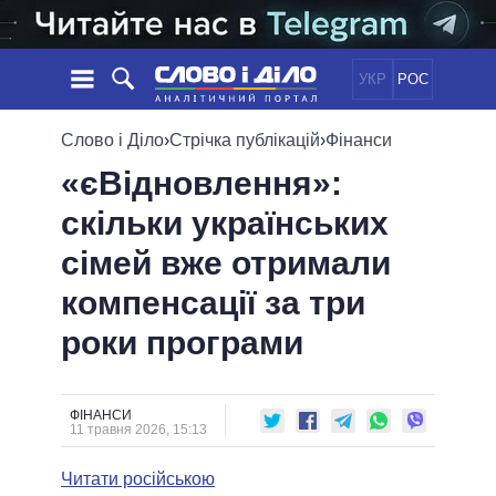
УКР
РОС
НОВИНИ
Слово і Діло
›
Стрічка публікацій
›
Фінанси
«єВідновлення»:
ОБIЦЯНКИ
СТРІЧКА
ПОЛІТИКА
скільки українських
ПОДІЇ
ЕКОНОМІКА
ПОЛIТИКИ
сімей вже отримали
СТАТТІ
СУСПІЛЬСТВО
ІНФОГРАФІКА
ДУМКИ
СВІТ
УСІ ПОЛІТИКИ
компенсації за три
ОГЛЯДИ
ПРЕЗИДЕНТ І ОФІС
роки програми
ВІДЕО
ДАЙДЖЕСТИ
ВЕРХОВНА РАДА
ПІДТРИМАТИ
КАБІНЕТ МІНІСТРІВ
ГОЛОВИ ОБЛАДМІНІСТРАЦІЙ
ФІНАНСИ
ПОРІВНЯННЯ ПОЛІТИКІВ
11 травня 2026, 15:13
МЕРИ МІСТ
Читати російською
ВСІ ПЕРСОНИ