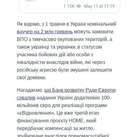
Як відомо, з 1 травня в Україні номінальний
ваучер на 2 млн гривень
можуть замовити
ВПО з тимчасово окупованих територій, а
також українці та українки зі статусом
учасника бойових дій або особи з
інвалідністю внаслідок війни, які через
російську агресію були змушені залишити
свої домівки.
Нагадаємо,
що Банк розвитку Ради Європи
схвалив
надання Україні додаткових 100
мільйонів євро для реалізації програми
«єВідновлення». Це вже третій етап
фінансування проєкту HOME, який
передбачає компенсації за житло,
зруйноване внаслідок повномасштабної