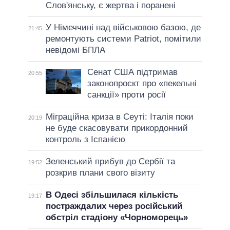
Слов'янську, є жертва і поранені
У Німеччині над військовою базою, де
21:45
ремонтують системи Patriot, помітили
невідомі БПЛА
Сенат США підтримав
20:55
законопроєкт про «пекельні
санкції» проти росії
Міграційна криза в Сеуті: Італія поки
20:19
не буде скасовувати прикордонний
контроль з Іспанією
Зеленський прибув до Сербії та
19:52
розкрив плани свого візиту
В Одесі збільшилася кількість
19:17
постраждалих через російський
обстріл стадіону «Чорноморець»