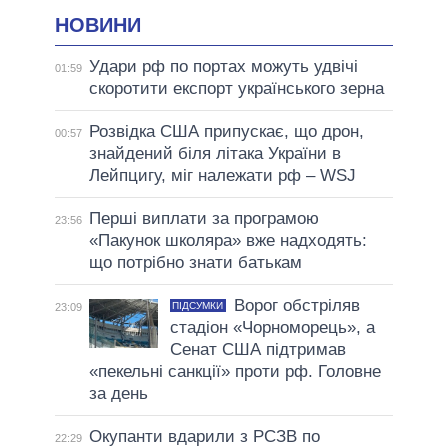
НОВИНИ
Удари рф по портах можуть удвічі
01:59
скоротити експорт українського зерна
Розвідка США припускає, що дрон,
00:57
знайдений біля літака України в
Лейпцигу, міг належати рф – WSJ
Перші виплати за програмою
23:56
«Пакунок школяра» вже надходять:
що потрібно знати батькам
Ворог обстріляв
ПІДСУМКИ
23:09
стадіон «Чорноморець», а
Сенат США підтримав
«пекельні санкції» проти рф. Головне
за день
Окупанти вдарили з РСЗВ по
22:29