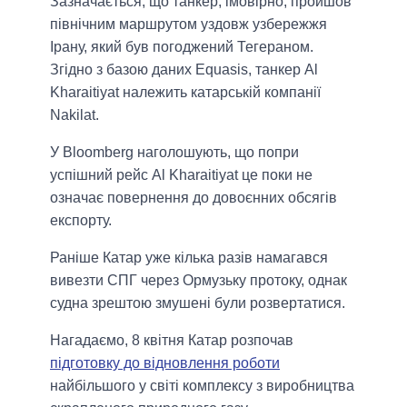
Зазначається, що танкер, імовірно, пройшов
північним маршрутом уздовж узбережжя
Ірану, який був погоджений Тегераном.
Згідно з базою даних Equasis, танкер Al
Kharaitiyat належить катарській компанії
Nakilat.
У Bloomberg наголошують, що попри
успішний рейс Al Kharaitiyat це поки не
означає повернення до довоєнних обсягів
експорту.
Раніше Катар уже кілька разів намагався
вивезти СПГ через Ормузьку протоку, однак
судна зрештою змушені були розвертатися.
Нагадаємо, 8 квітня Катар розпочав
підготовку до відновлення роботи
найбільшого у світі комплексу з виробництва