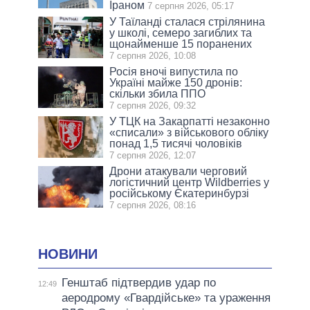
Іраном
7 серпня 2026, 05:17
У Таїланді сталася стрілянина
у школі, семеро загиблих та
щонайменше 15 поранених
7 серпня 2026, 10:08
Росія вночі випустила по
Україні майже 150 дронів:
скільки збила ППО
7 серпня 2026, 09:32
У ТЦК на Закарпатті незаконно
«списали» з військового обліку
понад 1,5 тисячі чоловіків
7 серпня 2026, 12:07
Дрони атакували черговий
логістичний центр Wildberries у
російському Єкатеринбурзі
7 серпня 2026, 08:16
НОВИНИ
Генштаб підтвердив удар по
12:49
аеродрому «Гвардійське» та ураження