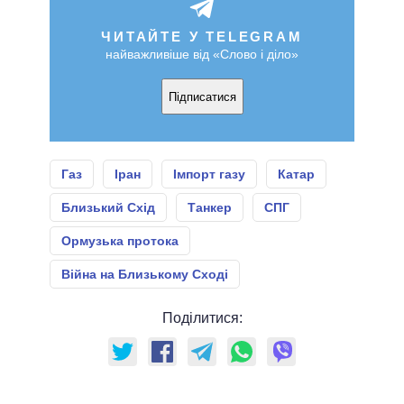
ЧИТАЙТЕ У TELEGRAM
найважливіше від «Слово і діло»
Підписатися
Газ
Іран
Імпорт газу
Катар
Близький Схід
Танкер
СПГ
Ормузька протока
Війна на Близькому Сході
Поділитися: