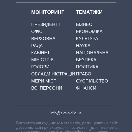
МОНІТОРИНГ
ТЕМАТИКИ
ПРЕЗИДЕНТ І
БІЗНЕС
ОФІС
ЕКОНОМІКА
ВЕРХОВНА
КУЛЬТУРА
РАДА
НАУКА
КАБІНЕТ
НАЦІОНАЛЬНА
МІНІСТРІВ
БЕЗПЕКА
ГОЛОВИ
ПОЛІТИКА
ОБЛАДМІНІСТРАЦІЙ
ПРАВО
МЕРИ МІСТ
СУСПІЛЬСТВО
ВСІ ПЕРСОНИ
ФІНАНСИ
info@slovoidilo.ua
Використання будь-яких матеріалів, розміщених на сайті,
дозволяється при вказуванні посилання (для інтернет-видань
— гіперпосилання) на www.slovoidilo.ua. Посилання