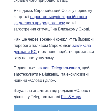
скрапленого природного газу.
Як відомо, Європейський Союз у першому
кварталі
наростив закупівлі російського
зрідженого природного газу
на тлі
загострення ситуації на Близькому Сході.
Раніше через воєнний конфлікт та ймовірні
перебої з паливом Єврокомісія
закликала
держави ЄС
терміново подбати про запаси
газу на наступну зиму.
Підпишіться
на наш Telegram-канал
, щоб
відстежувати найцікавіші та ексклюзивні
новини «Слово і діло».
Візуальна аналітика від редакції «Слово і
діло» – у Telegram-каналі
Pics&Maps
.