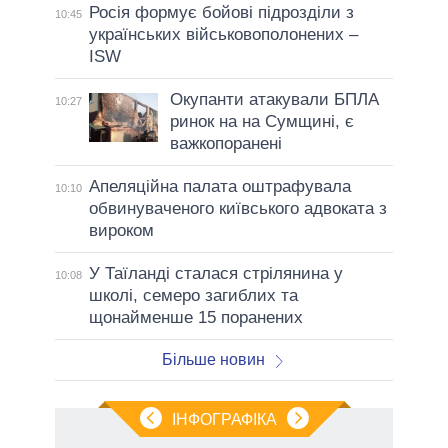
Росія формує бойові підрозділи з
10:45
українських військовополонених –
ISW
Окупанти атакували БПЛА
10:27
ринок на на Сумщині, є
важкопоранені
Апеляційна палата оштрафувала
10:10
обвинуваченого київського адвоката з
вироком
У Таїланді сталася стрілянина у
10:08
школі, семеро загиблих та
щонайменше 15 поранених
Більше новин
ІНФОГРАФІКА