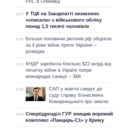
РЛС в Оленівці
У ТЦК на Закарпатті незаконно
12:07
«списали» з військового обліку
понад 1,5 тисячі чоловіків
Більше половини регіонів рф збідніли
11:58
за 4 роки війни проти України –
розвідка
КНДР заробила близько $22 млрд від
11:41
початку війни в Україні попри
міжнародні санкції – ЗМІ
САП у жовтні скерує до
11:20
суду справу бізнесмена
Комарницького про землю
Спецпідрозділ ГУР знищив ворожий
10:58
комплекс «Панцирь-С1» у Криму