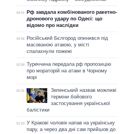
Рф завдала комбінованого ракетно-
04:41
дронового удару по Одесі: що
відомо про наслідки
Російський Бєлгород опинився під
03:56
масованою атакою, у місті
спалахнули пожежі
Туреччина передала рф пропозицію
02:58
про мораторій на атаки в Чорному
морі
Зеленський назвав можливі
02:31
терміни бойового
застосування української
балістики
У Кракові чоловік напав на українську
01:53
пару, а через два дні сам прийшов до