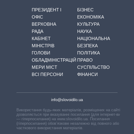
ПРЕЗИДЕНТ І
БІЗНЕС
ОФІС
ЕКОНОМІКА
ВЕРХОВНА
КУЛЬТУРА
РАДА
НАУКА
КАБІНЕТ
НАЦІОНАЛЬНА
МІНІСТРІВ
БЕЗПЕКА
ГОЛОВИ
ПОЛІТИКА
ОБЛАДМІНІСТРАЦІЙ
ПРАВО
МЕРИ МІСТ
СУСПІЛЬСТВО
ВСІ ПЕРСОНИ
ФІНАНСИ
info@slovoidilo.ua
Використання будь-яких матеріалів, розміщених на сайті,
дозволяється при вказуванні посилання (для інтернет-видань
— гіперпосилання) на www.slovoidilo.ua. Посилання
(гіперпосилання) обов’язкове незалежно від повного або
часткового використання матеріалів.