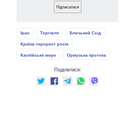
Підписатися
Іран
Торгівля
Близький Схід
Країна-терорист росія
Каспійське море
Ормузька протока
Поділитися: