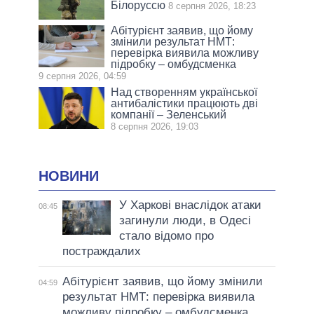
Білоруссю
8 серпня 2026, 18:23
Абітурієнт заявив, що йому
змінили результат НМТ:
перевірка виявила можливу
підробку – омбудсменка
9 серпня 2026, 04:59
Над створенням української
антибалістики працюють дві
компанії – Зеленський
8 серпня 2026, 19:03
НОВИНИ
У Харкові внаслідок атаки
08:45
загинули люди, в Одесі
стало відомо про
постраждалих
Абітурієнт заявив, що йому змінили
04:59
результат НМТ: перевірка виявила
можливу підробку – омбудсменка