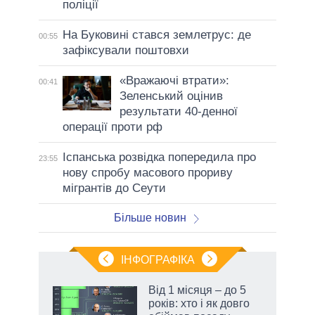
поліції
На Буковині стався землетрус: де
00:55
зафіксували поштовхи
«Вражаючі втрати»:
00:41
Зеленський оцінив
результати 40-денної
операції проти рф
Іспанська розвідка попередила про
23:55
нову спробу масового прориву
мігрантів до Сеути
Більше новин
ІНФОГРАФІКА
 як
Від 1 місяця – до 5
и за
років: хто і як довго