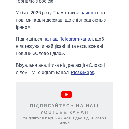
торгівлю з росією.
У січні 2026 року Трамп також
заявив
про
нові мита для держав, що співпрацюють з
Іраном.
Підпишіться
на наш Telegram-канал
, щоб
відстежувати найцікавіші та ексклюзивні
новини «Слово і діло».
Візуальна аналітика від редакції «Слово і
діло» – у Telegram-каналі
Pics&Maps
.
ПІДПИСУЙТЕСЬ НА НАШ
YOUTUBE КАНАЛ
та дивіться першими нові відео від «Слово і
діло»