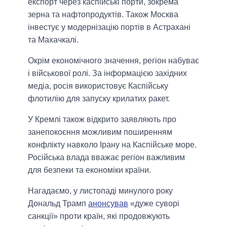
експорт через каспійські порти, зокрема
зерна та нафтопродуктів. Також Москва
інвестує у модернізацію портів в Астрахані
та Махачкалі.
Окрім економічного значення, регіон набуває
і військової ролі. За інформацією західних
медіа, росія використовує Каспійську
флотилію для запуску крилатих ракет.
У Кремлі також відкрито заявляють про
занепокоєння можливим поширенням
конфлікту навколо Ірану на Каспійське море.
Російська влада вважає регіон важливим
для безпеки та економіки країни.
Нагадаємо, у листопаді минулого року
Дональд Трамп
анонсував
«дуже суворі
санкції» проти країн, які продовжують