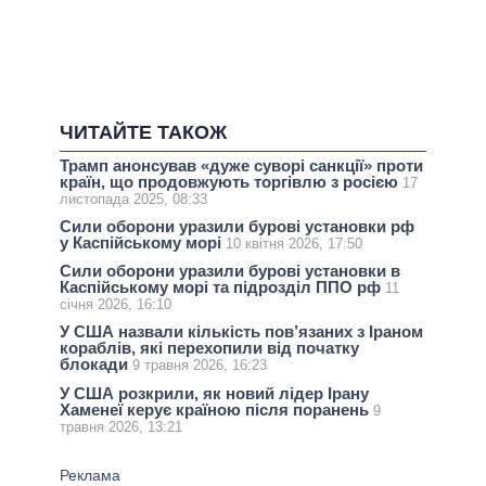
ЧИТАЙТЕ ТАКОЖ
Трамп анонсував «дуже суворі санкції» проти
країн, що продовжують торгівлю з росією
17
листопада 2025, 08:33
Сили оборони уразили бурові установки рф
у Каспійському морі
10 квітня 2026, 17:50
Сили оборони уразили бурові установки в
Каспійському морі та підрозділ ППО рф
11
січня 2026, 16:10
У США назвали кількість пов’язаних з Іраном
кораблів, які перехопили від початку
блокади
9 травня 2026, 16:23
У США розкрили, як новий лідер Ірану
Хаменеї керує країною після поранень
9
травня 2026, 13:21