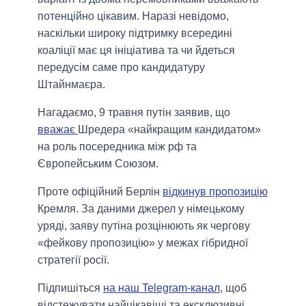
потенційно цікавим. Наразі невідомо,
наскільки широку підтримку всередині
коаліції має ця ініціатива та чи йдеться
передусім саме про кандидатуру
Штайнмаєра.
Нагадаємо, 9 травня путін заявив, що
вважає
Шредера «найкращим кандидатом»
на роль посередника між рф та
Європейським Союзом.
Проте офіційний Берлін
відкинув пропозицію
Кремля. За даними джерел у німецькому
уряді, заяву путіна розцінюють як чергову
«фейкову пропозицію» у межах гібридної
стратегії росії.
Підпишіться
на наш Telegram-канал
, щоб
відстежувати найцікавіші та ексклюзивні