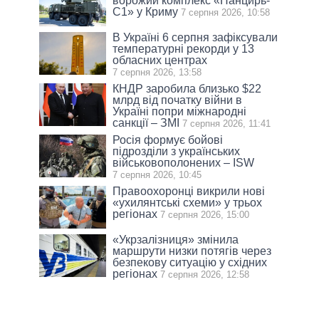
ворожий комплекс «Панцирь-
С1» у Криму
7 серпня 2026, 10:58
В Україні 6 серпня зафіксували
температурні рекорди у 13
обласних центрах
7 серпня 2026, 13:58
КНДР заробила близько $22
млрд від початку війни в
Україні попри міжнародні
санкції – ЗМІ
7 серпня 2026, 11:41
Росія формує бойові
підрозділи з українських
військовополонених – ISW
7 серпня 2026, 10:45
Правоохоронці викрили нові
«ухилянтські схеми» у трьох
регіонах
7 серпня 2026, 15:00
«Укрзалізниця» змінила
маршрути низки потягів через
безпекову ситуацію у східних
регіонах
7 серпня 2026, 12:58