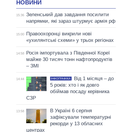
НОВИНИ
Зеленський дав завдання посилити
15:36
напрямки, які зараз штурмує армія рф
Правоохоронці викрили нові
15:00
«ухилянтські схеми» у трьох регіонах
Росія імпортувала з Південної Кореї
14:58
майже 30 тисяч тонн нафтопродуктів
– ЗМІ
Від 1 місяця – до
ІНФОГРАФІКА
14:44
5 років: хто і як довго
обіймав посаду керівника
СЗР
В Україні 6 серпня
13:58
зафіксували температурні
рекорди у 13 обласних
центрах