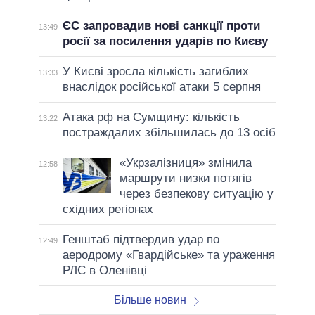
ЄС запровадив нові санкції проти
13:49
росії за посилення ударів по Києву
У Києві зросла кількість загиблих
13:33
внаслідок російської атаки 5 серпня
Атака рф на Сумщину: кількість
13:22
постраждалих збільшилась до 13 осіб
«Укрзалізниця» змінила
12:58
маршрути низки потягів
через безпекову ситуацію у
східних регіонах
Генштаб підтвердив удар по
12:49
аеродрому «Гвардійське» та ураження
РЛС в Оленівці
Більше новин