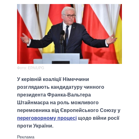
Фото: EPA/UPG
У керівній коаліції Німеччини
розглядають кандидатуру чинного
президента Франка-Вальтера
Штайнмаєра на роль можливого
перемовника від Європейського Союзу у
переговорному процесі
щодо війни росії
проти України.