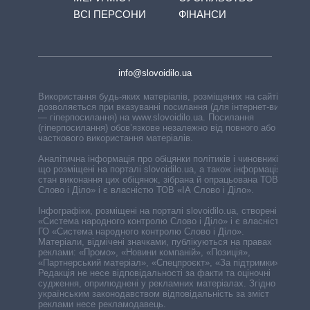
ВСІ ПЕРСОНИ
ФІНАНСИ
info@slovoidilo.ua
Використання будь-яких матеріалів, розміщених на сайті,
дозволяється при вказуванні посилання (для інтернет-видань
— гіперпосилання) на www.slovoidilo.ua. Посилання
(гіперпосилання) обов’язкове незалежно від повного або
часткового використання матеріалів.
Аналітична інформація про обіцянки політиків і чиновників,
що розміщені на порталі slovoidilo.ua, а також інформація про
стан виконання цих обіцянок, зібрана й опрацьована ТОВ «ІА
Слово і Діло» і є власністю ТОВ «ІА Слово і Діло».
Інфографіки, розміщені на порталі slovoidilo.ua, створені ГО
«Система народного контролю Слово і Діло» і є власністю
ГО «Система народного контролю Слово і Діло».
Матеріали, відмічені значками, публікуються на правах
реклами: «Промо», «Новини компаній», «Позиція»,
«Партнерський матеріал», «Спецпроєкт», «За підтримки».
Редакція не несе відповідальності за факти та оціночні
судження, оприлюднені у рекламних матеріалах. Згідно з
українським законодавством відповідальність за зміст
реклами несе рекламодавець.