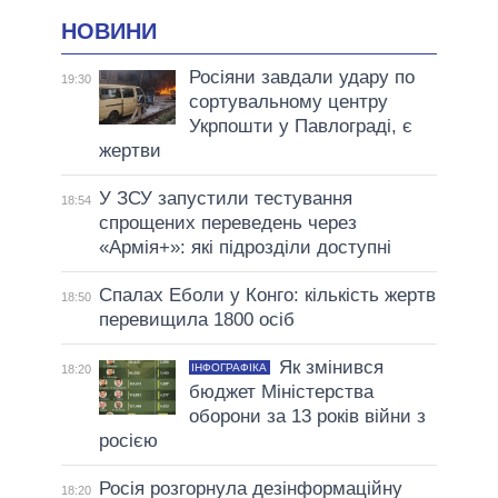
НОВИНИ
Росіяни завдали удару по
19:30
сортувальному центру
Укрпошти у Павлограді, є
жертви
У ЗСУ запустили тестування
18:54
спрощених переведень через
«Армія+»: які підрозділи доступні
Спалах Еболи у Конго: кількість жертв
18:50
перевищила 1800 осіб
Як змінився
ІНФОГРАФІКА
18:20
бюджет Міністерства
оборони за 13 років війни з
росією
Росія розгорнула дезінформаційну
18:20