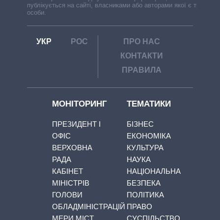
публікується на сайті, власниками або авторами якої є треті
особи.
УКР
РОС
ПРО НАС
КОНТАКТИ
ПРАВИЛА
МОНІТОРИНГ
ТЕМАТИКИ
ПРЕЗИДЕНТ І
БІЗНЕС
ОФІС
ЕКОНОМІКА
ВЕРХОВНА
КУЛЬТУРА
РАДА
НАУКА
КАБІНЕТ
НАЦІОНАЛЬНА
МІНІСТРІВ
БЕЗПЕКА
ГОЛОВИ
ПОЛІТИКА
ОБЛАДМІНІСТРАЦІЙ
ПРАВО
МЕРИ МІСТ
СУСПІЛЬСТВО