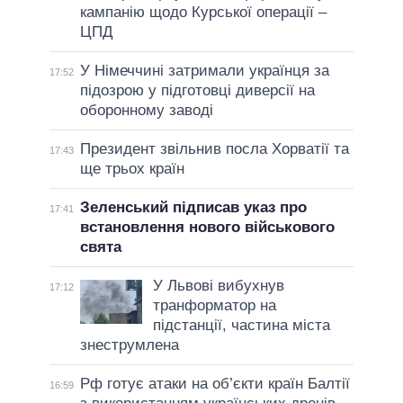
кампанію щодо Курської операції –
ЦПД
У Німеччині затримали українця за
17:52
підозрою у підготовці диверсії на
оборонному заводі
Президент звільнив посла Хорватії та
17:43
ще трьох країн
Зеленський підписав указ про
17:41
встановлення нового військового
свята
У Львові вибухнув
17:12
транформатор на
підстанції, частина міста
знеструмлена
Рф готує атаки на об’єкти країн Балтії
16:59