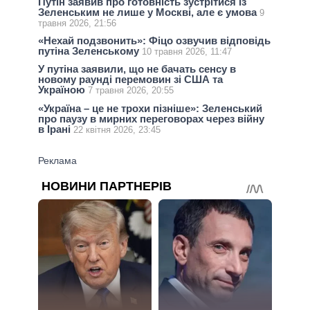
Путін заявив про готовність зустрітися із
Зеленським не лише у Москві, але є умова
9
травня 2026, 21:56
«Нехай подзвонить»: Фіцо озвучив відповідь
путіна Зеленському
10 травня 2026, 11:47
У путіна заявили, що не бачать сенсу в
новому раунді перемовин зі США та
Україною
7 травня 2026, 20:55
«Україна – це не трохи пізніше»: Зеленський
про паузу в мирних переговорах через війну
в Ірані
22 квітня 2026, 23:45