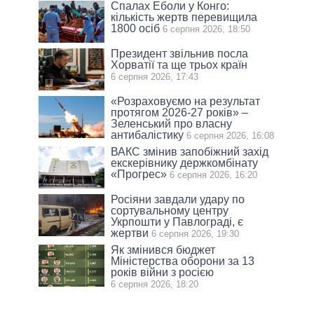
Спалах Еболи у Конго:
кількість жертв перевищила
1800 осіб
6 серпня 2026, 18:50
Президент звільнив посла
Хорватії та ще трьох країн
6 серпня 2026, 17:43
«Розраховуємо на результат
протягом 2026-27 років» –
Зеленський про власну
антибалістику
6 серпня 2026, 16:08
ВАКС змінив запобіжний захід
екскерівнику держкомбінату
«Прогрес»
6 серпня 2026, 16:20
Росіяни завдали удару по
сортувальному центру
Укрпошти у Павлограді, є
жертви
6 серпня 2026, 19:30
Як змінився бюджет
Міністерства оборони за 13
років війни з росією
6 серпня 2026, 18:20