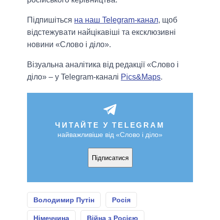
Підпишіться
на наш Telegram-канал
, щоб
відстежувати найцікавіші та ексклюзивні
новини «Слово і діло».
Візуальна аналітика від редакції «Слово і
діло» – у Telegram-каналі
Pics&Maps
.
ЧИТАЙТЕ У TELEGRAM
найважливіше від «Слово і діло»
Підписатися
Володимир Путін
Росія
Німеччина
Війна з Росією