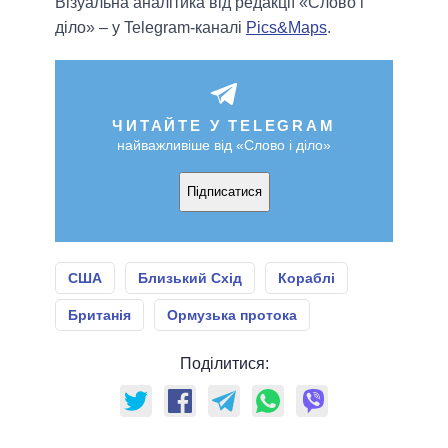
Візуальна аналітика від редакції «Слово і
діло» – у Telegram-каналі
Pics&Maps
.
ЧИТАЙТЕ У TELEGRAM
найважливіше від «Слово і діло»
Підписатися
США
Близький Схід
Кораблі
Британія
Ормузька протока
Поділитися: