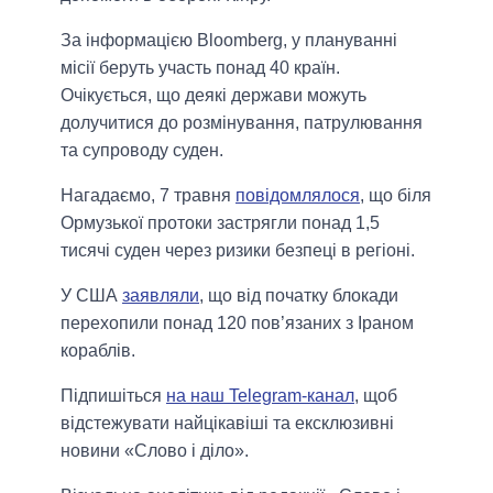
За інформацією Bloomberg, у плануванні
місії беруть участь понад 40 країн.
Очікується, що деякі держави можуть
долучитися до розмінування, патрулювання
та супроводу суден.
Нагадаємо, 7 травня
повідомлялося
, що біля
Ормузької протоки застрягли понад 1,5
тисячі суден через ризики безпеці в регіоні.
У США
заявляли
, що від початку блокади
перехопили понад 120 пов’язаних з Іраном
кораблів.
Підпишіться
на наш Telegram-канал
, щоб
відстежувати найцікавіші та ексклюзивні
новини «Слово і діло».