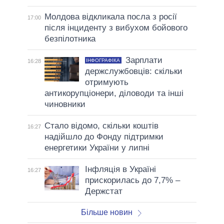
Молдова відкликала посла з росії
17:00
після інциденту з вибухом бойового
безпілотника
Зарплати
ІНФОГРАФІКА
16:28
держслужбовців: скільки
отримують
антикорупціонери, діловоди та інші
чиновники
Стало відомо, скільки коштів
16:27
надійшло до Фонду підтримки
енергетики України у липні
Інфляція в Україні
16:27
прискорилась до 7,7% –
Держстат
Більше новин