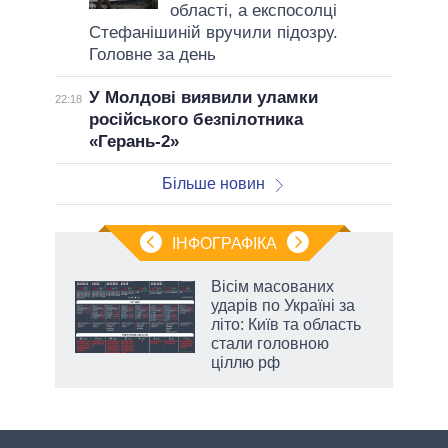
області, а експосолці
Стефанішиній вручили підозру.
Головне за день
У Молдові виявили уламки
22:18
російського безпілотника
«Герань-2»
Більше новин
ІНФОГРАФІКА
ільки
Вісім масованих
нків
ударів по Україні за
 за
літо: Київ та область
ті
стали головною
ціллю рф