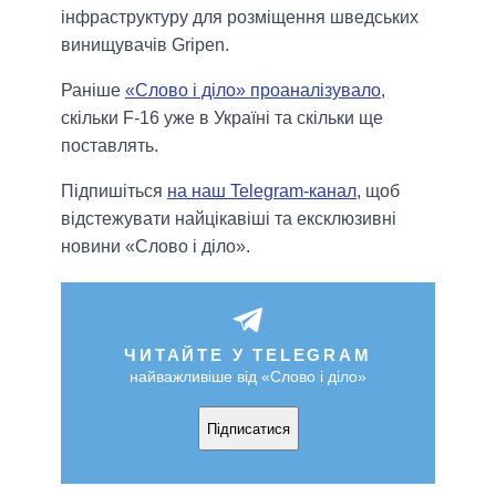
інфраструктуру для розміщення шведських
винищувачів Gripen.
Раніше
«Слово і діло» проаналізувало
,
скільки F-16 уже в Україні та скільки ще
поставлять.
Підпишіться
на наш Telegram-канал
, щоб
відстежувати найцікавіші та ексклюзивні
новини «Слово і діло».
ЧИТАЙТЕ У TELEGRAM
найважливіше від «Слово і діло»
Підписатися