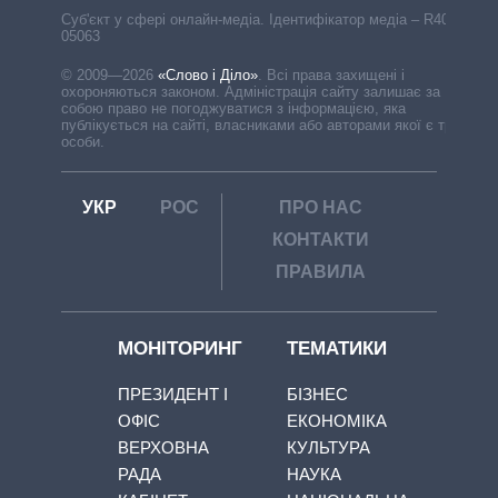
Cуб'єкт у сфері онлайн-медіа. Ідентифікатор медіа – R40-
05063
© 2009—2026
«Слово і Діло»
.
Всі права захищені і
охороняються законом. Адміністрація сайту залишає за
собою право не погоджуватися з інформацією, яка
публікується на сайті, власниками або авторами якої є треті
особи.
УКР
РОС
ПРО НАС
КОНТАКТИ
ПРАВИЛА
МОНІТОРИНГ
ТЕМАТИКИ
ПРЕЗИДЕНТ І
БІЗНЕС
ОФІС
ЕКОНОМІКА
ВЕРХОВНА
КУЛЬТУРА
РАДА
НАУКА