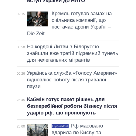
вступ України до НАТО
Кремль готував замах на
02:15
очільника компанії, що
постачає дрони Україні –
Die Zeit
На кордоні Литви з Білоруссю
00:58
знайшли вже третій підземний тунель
для нелегальних мігрантів
Українська служба «Голосу Америки»
00:26
відновлює роботу після тривалої
паузи
Кабмін готує пакет рішень для
23:45
безперебійної роботи бізнесу після
ударів рф: що пропонують
Рф масовано
ПІДСУМКИ
23:00
вдарила по Києву та