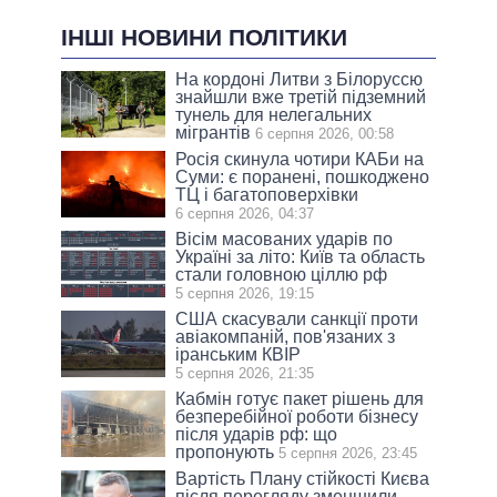
ІНШІ НОВИНИ ПОЛІТИКИ
На кордоні Литви з Білоруссю
знайшли вже третій підземний
тунель для нелегальних
мігрантів
6 серпня 2026, 00:58
Росія скинула чотири КАБи на
Суми: є поранені, пошкоджено
ТЦ і багатоповерхівки
6 серпня 2026, 04:37
Вісім масованих ударів по
Україні за літо: Київ та область
стали головною ціллю рф
5 серпня 2026, 19:15
США скасували санкції проти
авіакомпаній, пов'язаних з
іранським КВІР
5 серпня 2026, 21:35
Кабмін готує пакет рішень для
безперебійної роботи бізнесу
після ударів рф: що
пропонують
5 серпня 2026, 23:45
Вартість Плану стійкості Києва
після перегляду зменшили