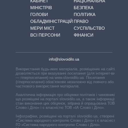
КАБІНЕТ
НАЦІОНАЛЬНА
МІНІСТРІВ
БЕЗПЕКА
ГОЛОВИ
ПОЛІТИКА
ОБЛАДМІНІСТРАЦІЙ
ПРАВО
МЕРИ МІСТ
СУСПІЛЬСТВО
ВСІ ПЕРСОНИ
ФІНАНСИ
info@slovoidilo.ua
Використання будь-яких матеріалів, розміщених на сайті,
дозволяється при вказуванні посилання (для інтернет-видань
— гіперпосилання) на www.slovoidilo.ua. Посилання
(гіперпосилання) обов’язкове незалежно від повного або
часткового використання матеріалів.
Аналітична інформація про обіцянки політиків і чиновників,
що розміщені на порталі slovoidilo.ua, а також інформація про
стан виконання цих обіцянок, зібрана й опрацьована ТОВ «ІА
Слово і Діло» і є власністю ТОВ «ІА Слово і Діло».
Інфографіки, розміщені на порталі slovoidilo.ua, створені ГО
«Система народного контролю Слово і Діло» і є власністю
ГО «Система народного контролю Слово і Діло».