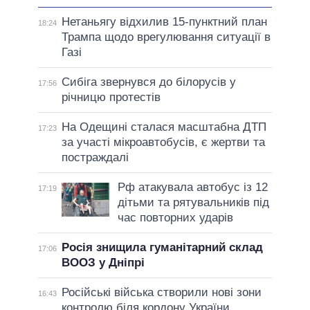
Нетаньягу відхилив 15-пунктний план
18:24
Трампа щодо врегулювання ситуації в
Газі
Сибіга звернувся до білорусів у
17:56
річницю протестів
На Одещині сталася масштабна ДТП
17:23
за участі мікроавтобусів, є жертви та
постраждалі
Рф атакувала автобус із 12
17:19
дітьми та рятувальників під
час повторних ударів
Росія знищила гуманітарний склад
17:06
ВООЗ у Дніпрі
Російські війська створили нові зони
16:43
контролю біля кордону України