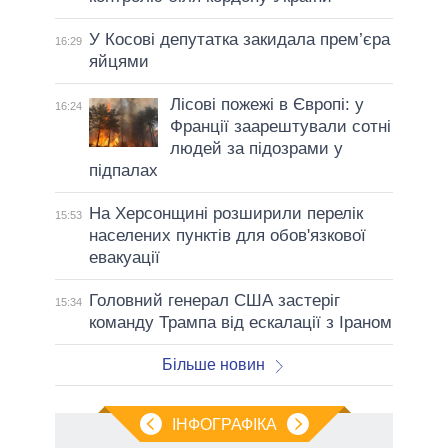
У Косові депутатка закидала прем’єра
16:29
яйцями
Лісові пожежі в Європі: у
16:24
Франції заарештували сотні
людей за підозрами у
підпалах
На Херсонщині розширили перелік
15:53
населених пунктів для обов'язкової
евакуації
Головний генерал США застеріг
15:34
команду Трампа від ескалації з Іраном
Більше новин
ІНФОГРАФІКА