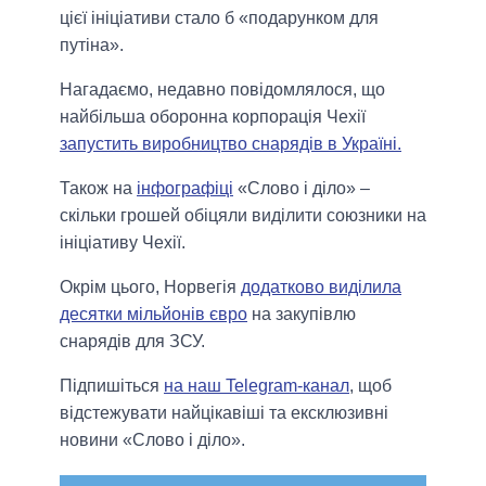
цієї ініціативи стало б «подарунком для
путіна».
Нагадаємо, недавно повідомлялося, що
найбільша оборонна корпорація Чехії
запустить виробництво снарядів в Україні.
Також на
інфографіці
«Слово і діло» –
скільки грошей обіцяли виділити союзники на
ініціативу Чехії.
Окрім цього, Норвегія
додатково виділила
десятки мільйонів євро
на закупівлю
снарядів для ЗСУ.
Підпишіться
на наш Telegram-канал
, щоб
відстежувати найцікавіші та ексклюзивні
новини «Слово і діло».