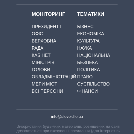
МОНІТОРИНГ
ТЕМАТИКИ
ПРЕЗИДЕНТ І
БІЗНЕС
ОФІС
ЕКОНОМІКА
ВЕРХОВНА
КУЛЬТУРА
РАДА
НАУКА
КАБІНЕТ
НАЦІОНАЛЬНА
МІНІСТРІВ
БЕЗПЕКА
ГОЛОВИ
ПОЛІТИКА
ОБЛАДМІНІСТРАЦІЙ
ПРАВО
МЕРИ МІСТ
СУСПІЛЬСТВО
ВСІ ПЕРСОНИ
ФІНАНСИ
info@slovoidilo.ua
Використання будь-яких матеріалів, розміщених на сайті,
дозволяється при вказуванні посилання (для інтернет-видань