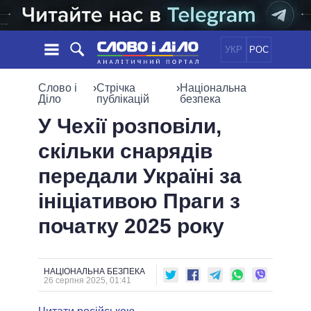
УКР
РОС
НОВИНИ
Слово і
›
Стрічка
›
Національна
Діло
публікацій
безпека
ОБIЦЯНКИ
СТРІЧКА
ПОЛІТИКА
У Чехії розповіли,
ПОДІЇ
ЕКОНОМІКА
скільки снарядів
ПОЛIТИКИ
СТАТТІ
СУСПІЛЬСТВО
передали Україні за
ІНФОГРАФІКА
ДУМКИ
СВІТ
УСІ ПОЛІТИКИ
ініціативою Праги з
ОГЛЯДИ
ПРЕЗИДЕНТ І ОФІС
ВІДЕО
початку 2025 року
ДАЙДЖЕСТИ
ВЕРХОВНА РАДА
ПІДТРИМАТИ
КАБІНЕТ МІНІСТРІВ
ГОЛОВИ ОБЛАДМІНІСТРАЦІЙ
ПОРІВНЯННЯ ПОЛІТИКІВ
НАЦІОНАЛЬНА БЕЗПЕКА
МЕРИ МІСТ
26 серпня 2025, 01:41
ВСІ ПЕРСОНИ