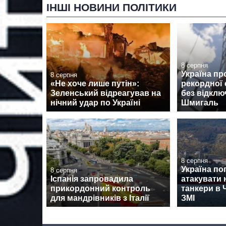
ІНШІ НОВИНИ ПОЛІТИКИ
8 серпня
Україна пр
8 серпня
«Не хоче лише путін»:
рекордної 
Зеленський відреагував на
без відклю
нічний удар по Україні
Шмигаль
8 серпня
Україна по
8 серпня
Іспанія запровадила
атакувати 
прикордонний контроль
танкери в 
для мандрівників з Італії
ЗМІ