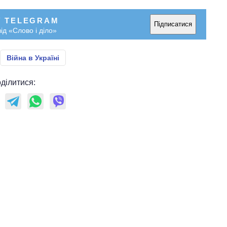
У TELEGRAM
Підписатися
ід «Слово і діло»
Війна в Україні
ділитися: