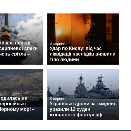
ойшла період
8 серпня
серпневої спеки
Удар по Києву: під час
чень світла –
ліквідації наслідків виявили
тіло людини
годилась не
8 серпня
неросійські
Українські дрони за тиждень
Чорному морі –
уразили 12 суден
«тіньового флоту» рф