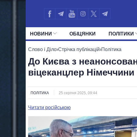
НОВИНИ
ОБIЦЯНКИ
ПОЛIТИКИ
УСІ ПОЛІТИКИ
ПРЕЗИДЕНТ І ОФ
Слово і Діло
›
Стрічка публікацій
›
Політика
До Києва з неанонсова
віцеканцлер Німеччини
ПОЛІТИКА
25 серпня 2025, 09:44
Читати російською