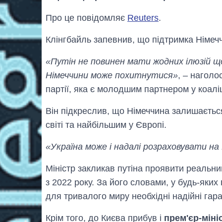
Про це повідомляє
Reuters
.
Клiнгбайль запевнив, що підтримка Німеч
«Путін не повинен мати жодних ілюзій щ
Німеччини може похитнутися»
, – наголо
партії, яка є молодшим партнером у коалі
Він підкреслив, що Німеччина залишаєтьс
світі та найбільшим у Європі.
«Україна може і надалі розраховувати на
Міністр закликав путіна проявити реальни
з 2022 року. За його словами, у будь-яких
для тривалого миру необхідні надійні гар
Крiм того, до Києва прибув i
прем'єр-мiнi