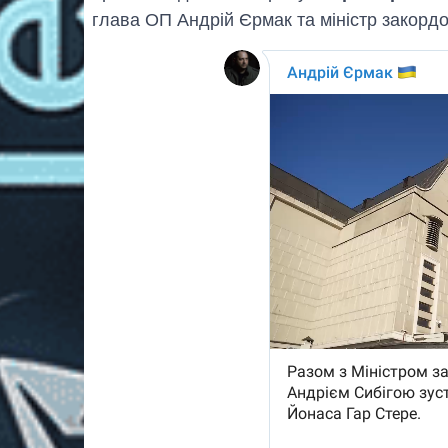
глава ОП Андрiй Єрмак та мiнiстр закордо