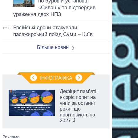
по буровій установці
«Сиваш» та підтвердив
ураження двох НПЗ
Російські дрони атакували
11:36
пасажирський поїзд Суми – Київ
Більше новин
ІНФОГРАФІКА
Дефіцит пам’яті:
як зріс попит на
чипи за останні
роки і що
прогнозують на
2027-й