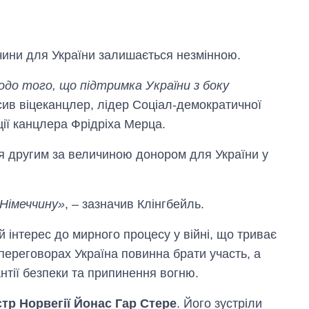
чини для України залишається незмінною.
одо того, що підтримка України з боку
сив вiцеканцлер, лідер Соціал-демократичної
ції канцлера Фрідріха Мерца.
я другим за величиною донором для України у
 Німеччину»
, – зазначив Клінгбейль.
Скільки картоплі
вирощували в
Україні до і під час
й інтерес до мирного процесу у війні, що триває
великої війни
 переговорах Україна повинна брати участь, а
антії безпеки та припинення вогню.
стр Норвегiї Йонас Гар Стере
. Його зустрiли