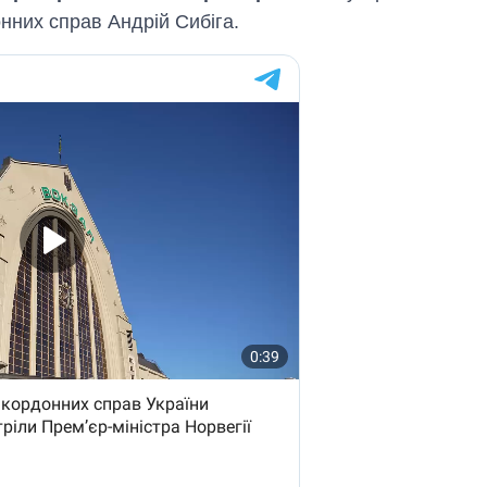
нних справ Андрiй Сибiга.