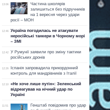
Частина школярів
13:06
залишиться без підручників
на 1 вересня через удари
росії – МОН
Україна погодилась не атакувати
12:46
неросійські танкери в Чорному морі
– ЗМІ
У Румунії заявили про зміну тактики
12:42
російських дронів
Іспанія запровадила прикордонний
12:26
контроль для мандрівників з Італії
«Не хоче лише путін»: Зеленський
12:10
відреагував на нічний удар по
Україні
Генштаб повідомив про удар
11:51