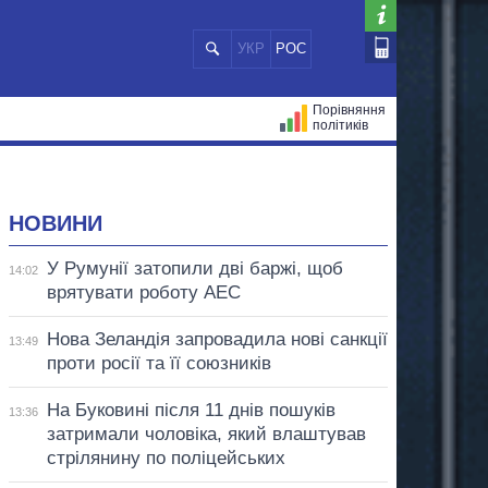
УКР
РОС
Порівняння
політиків
ЦІЙ
МЕРИ МІСТ
ВСІ ПЕРСОНИ
НОВИНИ
У Румунії затопили дві баржі, щоб
14:02
врятувати роботу АЕС
Нова Зеландія запровадила нові санкції
13:49
проти росії та її союзників
На Буковині після 11 днів пошуків
13:36
затримали чоловіка, який влаштував
стрілянину по поліцейських