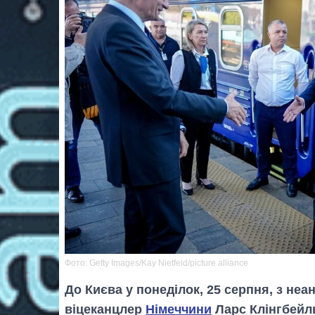
Фото: Getty Images/Kay Nietfeld/picture alliance
До Києва у понеділок, 25 серпня, з неа
віцеканцлер
Німеччини
Ларс Клінгбейл