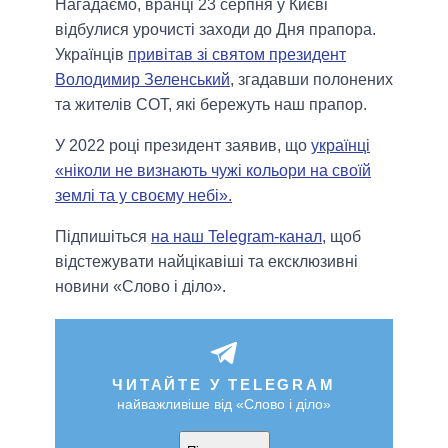
Нагадаємо, вранці 23 серпня у Києві
відбулися урочисті заходи до Дня прапора.
Українців
привітав зі святом президент
Володимир Зеленський
, згадавши полонених
та жителів СОТ, які бережуть наш прапор.
У 2022 році президент заявив, що
українці
«ніколи не визнають чужі кольори на своїй
землі та у своєму небі».
Підпишіться
на наш Telegram-канал
, щоб
відстежувати найцікавіші та ексклюзивні
новини «Слово і діло».
ЧИТАЙТЕ У TELEGRAM
найважливіше від «Слово і діло»