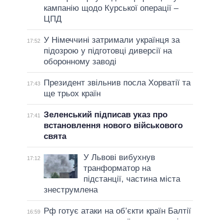
кампанію щодо Курської операції –
ЦПД
У Німеччині затримали українця за
17:52
підозрою у підготовці диверсії на
оборонному заводі
Президент звільнив посла Хорватії та
17:43
ще трьох країн
Зеленський підписав указ про
17:41
встановлення нового військового
свята
У Львові вибухнув
17:12
транформатор на
підстанції, частина міста
знеструмлена
Рф готує атаки на об’єкти країн Балтії
16:59