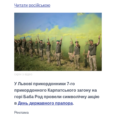
Читати російською
скрін з відео
У Львові прикордонники 7-го
прикордонного Карпатського загону на
горі Баба Род провели символічну акцію
в
День державного прапора
.