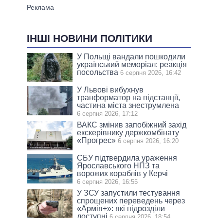
ІНШІ НОВИНИ ПОЛІТИКИ
У Польщі вандали пошкодили
український меморіал: реакція
посольства
6 серпня 2026, 16:42
У Львові вибухнув
транформатор на підстанції,
частина міста знеструмлена
6 серпня 2026, 17:12
ВАКС змінив запобіжний захід
екскерівнику держкомбінату
«Прогрес»
6 серпня 2026, 16:20
СБУ підтвердила ураження
Ярославського НПЗ та
ворожих кораблів у Керчі
6 серпня 2026, 16:55
У ЗСУ запустили тестування
спрощених переведень через
«Армія+»: які підрозділи
доступні
6 серпня 2026, 18:54