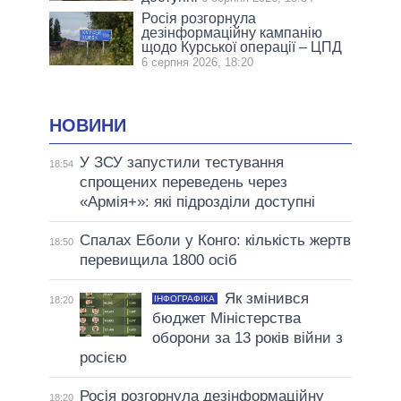
Росія розгорнула
дезінформаційну кампанію
щодо Курської операції – ЦПД
6 серпня 2026, 18:20
НОВИНИ
У ЗСУ запустили тестування
18:54
спрощених переведень через
«Армія+»: які підрозділи доступні
Спалах Еболи у Конго: кількість жертв
18:50
перевищила 1800 осіб
Як змінився
ІНФОГРАФІКА
18:20
бюджет Міністерства
оборони за 13 років війни з
росією
Росія розгорнула дезінформаційну
18:20