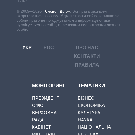
05063
© 2009—2026
«Слово і Діло»
.
Всі права захищені і
охороняються законом. Адміністрація сайту залишає за
собою право не погоджуватися з інформацією, яка
публікується на сайті, власниками або авторами якої є треті
особи.
УКР
РОС
ПРО НАС
КОНТАКТИ
ПРАВИЛА
МОНІТОРИНГ
ТЕМАТИКИ
ПРЕЗИДЕНТ І
БІЗНЕС
ОФІС
ЕКОНОМІКА
ВЕРХОВНА
КУЛЬТУРА
РАДА
НАУКА
КАБІНЕТ
НАЦІОНАЛЬНА
МІНІСТРІВ
БЕЗПЕКА