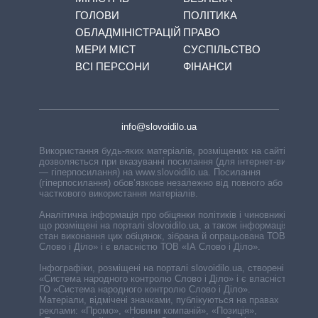
ГОЛОВИ
ПОЛІТИКА
ОБЛАДМІНІСТРАЦІЙ
ПРАВО
МЕРИ МІСТ
СУСПІЛЬСТВО
ВСІ ПЕРСОНИ
ФІНАНСИ
info@slovoidilo.ua
Використання будь-яких матеріалів, розміщених на сайті,
дозволяється при вказуванні посилання (для інтернет-видань
— гіперпосилання) на www.slovoidilo.ua. Посилання
(гіперпосилання) обов’язкове незалежно від повного або
часткового використання матеріалів.
Аналітична інформація про обіцянки політиків і чиновників,
що розміщені на порталі slovoidilo.ua, а також інформація про
стан виконання цих обіцянок, зібрана й опрацьована ТОВ «ІА
Слово і Діло» і є власністю ТОВ «ІА Слово і Діло».
Інфографіки, розміщені на порталі slovoidilo.ua, створені ГО
«Система народного контролю Слово і Діло» і є власністю
ГО «Система народного контролю Слово і Діло».
Матеріали, відмічені значками, публікуються на правах
реклами: «Промо», «Новини компаній», «Позиція»,