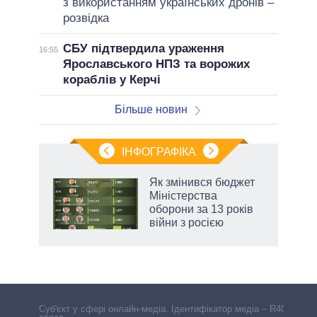
з використанням українських дронів –
розвідка
СБУ підтвердила ураження
16:55
Ярославського НПЗ та ворожих
кораблів у Керчі
Більше новин
ІНФОГРАФІКА
Як змінився бюджет
раїні
Міністерства
ої
оборони за 13 років
війни з росією
Cуб'єкт у сфері онлайн-медіа. Ідентифікатор медіа – R40-