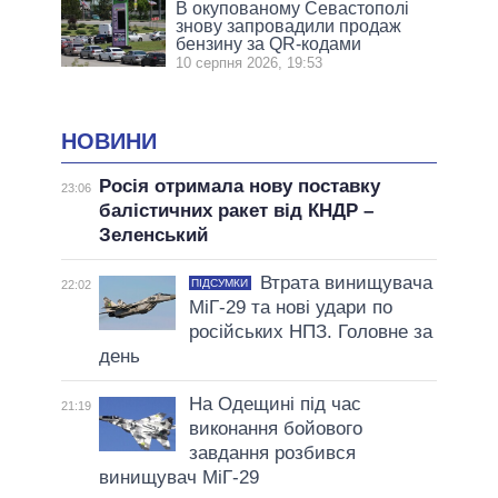
В окупованому Севастополі
знову запровадили продаж
бензину за QR-кодами
10 серпня 2026, 19:53
НОВИНИ
Росія отримала нову поставку
23:06
балістичних ракет від КНДР –
Зеленський
Втрата винищувача
ПІДСУМКИ
22:02
МіГ-29 та нові удари по
російських НПЗ. Головне за
день
На Одещині під час
21:19
виконання бойового
завдання розбився
винищувач МіГ-29