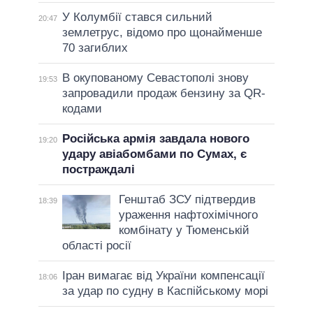
У Колумбії стався сильний
20:47
землетрус, відомо про щонайменше
70 загиблих
В окупованому Севастополі знову
19:53
запровадили продаж бензину за QR-
кодами
Російська армія завдала нового
19:20
удару авіабомбами по Сумах, є
постраждалі
Генштаб ЗСУ підтвердив
18:39
ураження нафтохімічного
комбінату у Тюменській
області росії
Іран вимагає від України компенсації
18:06
за удар по судну в Каспійському морі