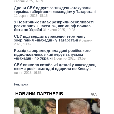
серпня 2025, 09:39
Дрони СБУ вдруге за тиждень атакували
термінал зберігання «шахедів» у Татарстані
12 серпня 2025, 18:15
У Повітряних силах розкрили особливості
реактивних «шахедів», якими рф почала
бити по Україні
31 липня 2025, 19:28
СБУ підтвердила ураження терміналу
зберігання «шахедів» у Татарстані
9 серпня
2025, 13:42
Розвідка оприлюднила дані російського
підполковника, який керує запуском
«шахедів» по Україні
1 серпня 2025, 13:59
СБУ виявила китайські деталі у «шахедах»,
якими росія сьогодні вдарила по Києву
4
липня 2025, 16:53