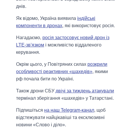
днів.
Як відомо, Україна виявила
індійські
компоненти в дронах
, які використовує росія.
Нагадаємо,
росія застосовує новий дрон із
LTE-зв'язком
і можливістю віддаленого
керування.
Окрім цього, у Повітряних силах
розкрили
особливості реактивних «шахедів»
, якими
рф почала бити по Україні.
Також дрони СБУ
двічі за тиждень атакували
термінал зберігання «шахедів» у Татарстані.
Підпишіться
на наш Telegram-канал
, щоб
відстежувати найцікавіші та ексклюзивні
новини «Слово і діло».