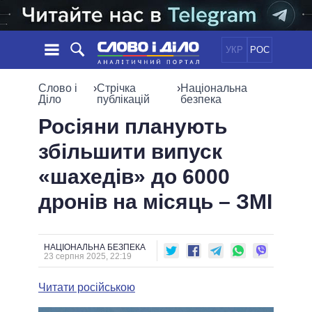
УКР
РОС
НОВИНИ
Слово і
›
Стрічка
›
Національна
Діло
публікацій
безпека
ОБIЦЯНКИ
СТРІЧКА
ПОЛІТИКА
Росіяни планують
ПОДІЇ
ЕКОНОМІКА
збільшити випуск
ПОЛIТИКИ
СТАТТІ
СУСПІЛЬСТВО
«шахедів» до 6000
ІНФОГРАФІКА
ДУМКИ
СВІТ
УСІ ПОЛІТИКИ
дронів на місяць – ЗМІ
ОГЛЯДИ
ПРЕЗИДЕНТ І ОФІС
ВІДЕО
ДАЙДЖЕСТИ
ВЕРХОВНА РАДА
ПІДТРИМАТИ
КАБІНЕТ МІНІСТРІВ
НАЦІОНАЛЬНА БЕЗПЕКА
23 серпня 2025, 22:19
ГОЛОВИ ОБЛАДМІНІСТРАЦІЙ
ПОРІВНЯННЯ ПОЛІТИКІВ
МЕРИ МІСТ
Читати російською
ВСІ ПЕРСОНИ