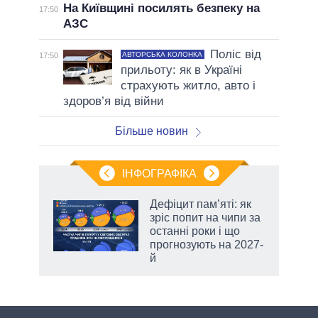
На Київщині посилять безпеку на
17:50
АЗС
Поліс від
АВТОРСЬКА КОЛОНКА
17:50
прильоту: як в Україні
страхують житло, авто і
здоров’я від війни
Більше новин
ІНФОГРАФІКА
Дефіцит пам’яті: як
зріс попит на чипи за
ть
останні роки і що
и,
прогнозують на 2027-
й