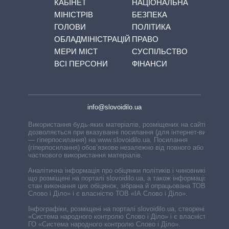
КАБІНЕТ
НАЦІОНАЛЬНА
МІНІСТРІВ
БЕЗПЕКА
ГОЛОВИ
ПОЛІТИКА
ОБЛАДМІНІСТРАЦІЙ
ПРАВО
МЕРИ МІСТ
СУСПІЛЬСТВО
ВСІ ПЕРСОНИ
ФІНАНСИ
info@slovoidilo.ua
Використання будь-яких матеріалів, розміщених на сайті,
дозволяється при вказуванні посилання (для інтернет-видань
— гіперпосилання) на www.slovoidilo.ua. Посилання
(гіперпосилання) обов’язкове незалежно від повного або
часткового використання матеріалів.
Аналітична інформація про обіцянки політиків і чиновників,
що розміщені на порталі slovoidilo.ua, а також інформація про
стан виконання цих обіцянок, зібрана й опрацьована ТОВ «ІА
Слово і Діло» і є власністю ТОВ «ІА Слово і Діло».
Інфографіки, розміщені на порталі slovoidilo.ua, створені ГО
«Система народного контролю Слово і Діло» і є власністю
ГО «Система народного контролю Слово і Діло».