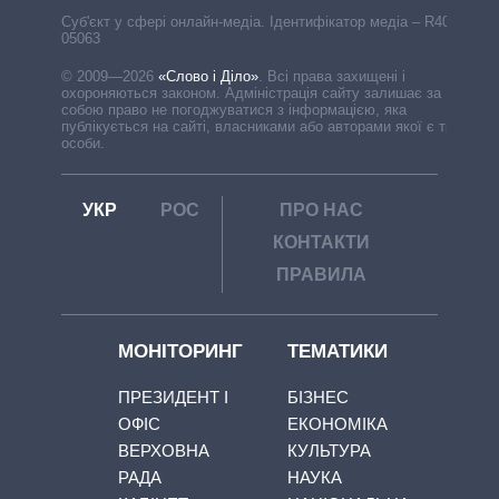
Cуб'єкт у сфері онлайн-медіа. Ідентифікатор медіа – R40-
05063
© 2009—2026
«Слово і Діло»
.
Всі права захищені і
охороняються законом. Адміністрація сайту залишає за
собою право не погоджуватися з інформацією, яка
публікується на сайті, власниками або авторами якої є треті
особи.
УКР
РОС
ПРО НАС
КОНТАКТИ
ПРАВИЛА
МОНІТОРИНГ
ТЕМАТИКИ
ПРЕЗИДЕНТ І
БІЗНЕС
ОФІС
ЕКОНОМІКА
ВЕРХОВНА
КУЛЬТУРА
РАДА
НАУКА