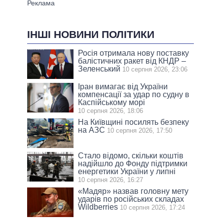
ІНШІ НОВИНИ ПОЛІТИКИ
Росія отримала нову поставку
балістичних ракет від КНДР –
Зеленський
10 серпня 2026, 23:06
Іран вимагає від України
компенсації за удар по судну в
Каспійському морі
10 серпня 2026, 18:06
На Київщині посилять безпеку
на АЗС
10 серпня 2026, 17:50
Стало відомо, скільки коштів
надійшло до Фонду підтримки
енергетики України у липні
10 серпня 2026, 16:27
«Мадяр» назвав головну мету
ударів по російських складах
Wildberries
10 серпня 2026, 17:24