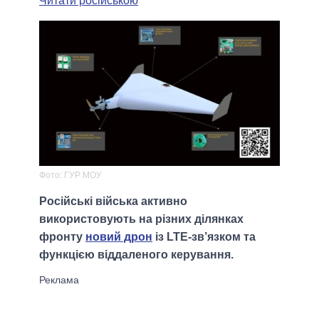
Читати російською
Фото: ГУР МОУ
Російські війська активно
використовують на різних ділянках
фронту
новий дрон
із LTE-зв’язком та
функцією віддаленого керування.