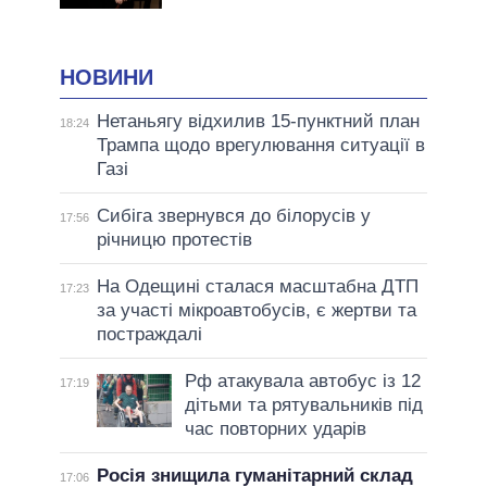
НОВИНИ
Нетаньягу відхилив 15-пунктний план
18:24
Трампа щодо врегулювання ситуації в
Газі
Сибіга звернувся до білорусів у
17:56
річницю протестів
На Одещині сталася масштабна ДТП
17:23
за участі мікроавтобусів, є жертви та
постраждалі
Рф атакувала автобус із 12
17:19
дітьми та рятувальників під
час повторних ударів
Росія знищила гуманітарний склад
17:06