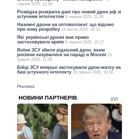
серпня 2025, 12:06
Розвідка розкрила дані про новий дрон рф зі
штучним інтелектом
9 червня 2025, 11:40
Наземні дрони на оптоволокні: що відомо
про нову розробку
14 квітня 2025, 16:52
Які українські дрони має право
застосовувати армія
6 червня 2025, 15:17
Воїни ЗСУ збили рідкісний дрон, яким
росіяни хизувалися на параді в Москві
15
травня 2025, 12:08
Бійці ЗСУ вперше застосували дрон-матку на
базі штучного інтелекту
29 травня 2025, 16:58