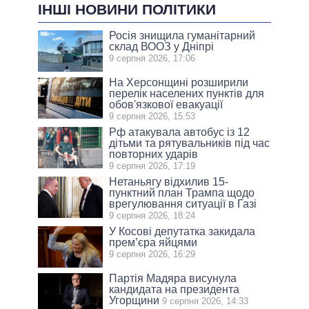
ІНШІ НОВИНИ ПОЛІТИКИ
Росія знищила гуманітарний
склад ВООЗ у Дніпрі
9 серпня 2026, 17:06
На Херсонщині розширили
перелік населених пунктів для
обов'язкової евакуації
9 серпня 2026, 15:53
Рф атакувала автобус із 12
дітьми та рятувальників під час
повторних ударів
9 серпня 2026, 17:19
Нетаньягу відхилив 15-
пунктний план Трампа щодо
врегулювання ситуації в Газі
9 серпня 2026, 18:24
У Косові депутатка закидала
прем’єра яйцями
9 серпня 2026, 16:29
Партія Мадяра висунула
кандидата на президента
Угорщини
9 серпня 2026, 14:33