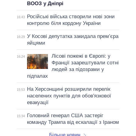
ВООЗ у Дніпрі
Російські війська створили нові зони
16:43
контролю біля кордону України
У Косові депутатка закидала прем’єра
16:29
яйцями
Лісові пожежі в Європі: у
16:24
Франції заарештували сотні
людей за підозрами у
підпалах
На Херсонщині розширили перелік
15:53
населених пунктів для обов'язкової
евакуації
Головний генерал США застеріг
15:34
команду Трампа від ескалації з Іраном
Більше новин