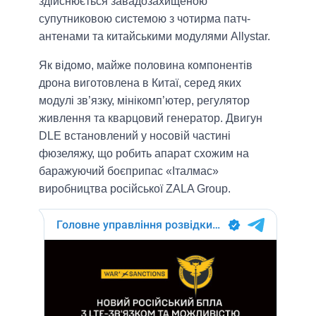
здійснюється завадозахищеною
супутниковою системою з чотирма патч-
антенами та китайськими модулями Allystar.
Як вiдомо, майже половина компонентів
дрона виготовлена в Китаї, серед яких
модулі зв’язку, мінікомп’ютер, регулятор
живлення та кварцовий генератор. Двигун
DLE встановлений у носовій частині
фюзеляжу, що робить апарат схожим на
баражуючий боєприпас «Італмас»
виробництва російської ZALA Group.