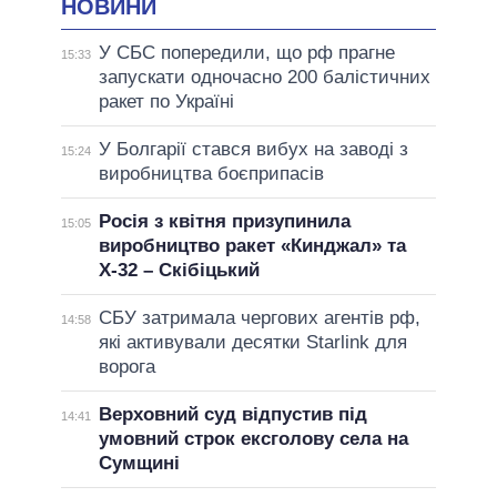
НОВИНИ
У СБС попередили, що рф прагне
15:33
запускати одночасно 200 балістичних
ракет по Україні
У Болгарії стався вибух на заводі з
15:24
виробництва боєприпасів
Росія з квітня призупинила
15:05
виробництво ракет «Кинджал» та
Х-32 – Скібіцький
СБУ затримала чергових агентів рф,
14:58
які активували десятки Starlink для
ворога
Верховний суд відпустив під
14:41
умовний строк ексголову села на
Сумщині