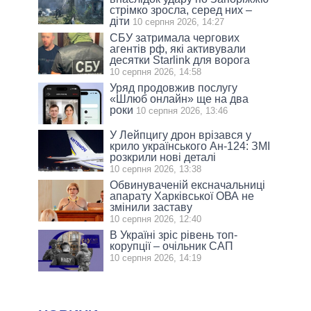
стрімко зросла, серед них –
діти
10 серпня 2026, 14:27
СБУ затримала чергових
агентів рф, які активували
десятки Starlink для ворога
10 серпня 2026, 14:58
Уряд продовжив послугу
«Шлюб онлайн» ще на два
роки
10 серпня 2026, 13:46
У Лейпцигу дрон врізався у
крило українського Ан-124: ЗМІ
розкрили нові деталі
10 серпня 2026, 13:38
Обвинуваченій ексначальниці
апарату Харківської ОВА не
змінили заставу
10 серпня 2026, 12:40
В Україні зріс рівень топ-
корупції – очільник САП
10 серпня 2026, 14:19