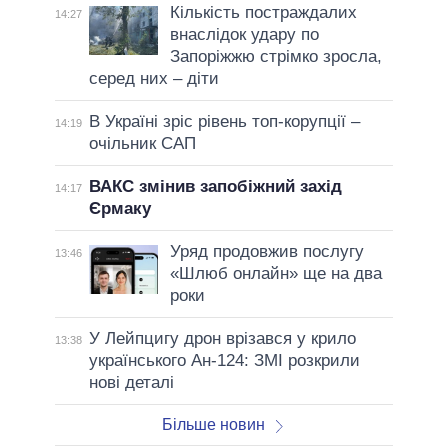
Кількість постраждалих
14:27
внаслідок удару по
Запоріжжю стрімко зросла,
серед них – діти
В Україні зріс рівень топ-корупції –
14:19
очільник САП
ВАКС змінив запобіжний захід
14:17
Єрмаку
Уряд продовжив послугу
13:46
«Шлюб онлайн» ще на два
роки
У Лейпцигу дрон врізався у крило
13:38
українського Ан-124: ЗМІ розкрили
нові деталі
Більше новин