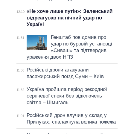
«Не хоче лише путін»: Зеленський
12:10
відреагував на нічний удар по
Україні
Генштаб повідомив про
11:51
удар по буровій установці
«Сиваш» та підтвердив
ураження двох НПЗ
Російські дрони атакували
11:36
пасажирський поїзд Суми – Київ
Україна пройшла період рекордної
11:32
серпневої спеки без відключень
світла – Шмигаль
Російський дрон влучив у склад у
11:01
Прилуках, спалахнула велика пожежа