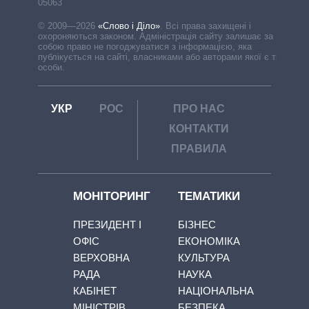
05063
© 2009—2026
«Слово і Діло»
.
Всі права захищені і
охороняються законом. Адміністрація сайту залишає за
собою право не погоджуватися з інформацією, яка
публікується на сайті, власниками або авторами якої є треті
особи.
УКР
РОС
ПРО НАС
КОНТАКТИ
ПРАВИЛА
МОНІТОРИНГ
ТЕМАТИКИ
ПРЕЗИДЕНТ І
БІЗНЕС
ОФІС
ЕКОНОМІКА
ВЕРХОВНА
КУЛЬТУРА
РАДА
НАУКА
КАБІНЕТ
НАЦІОНАЛЬНА
МІНІСТРІВ
БЕЗПЕКА