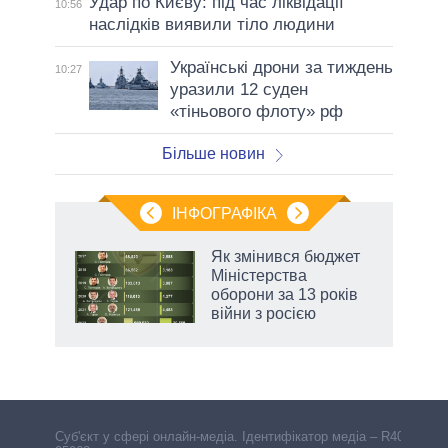
Удар по Києву: під час ліквідації
10:56
наслідків виявили тіло людини
Українські дрони за тиждень
10:27
уразили 12 суден
«тіньового флоту» рф
Більше новин
ІНФОГРАФІКА
Як змінився бюджет
ть
Міністерства
оборони за 13 років
війни з росією
Cуб'єкт у сфері онлайн-медіа. Ідентифікатор медіа – R40-