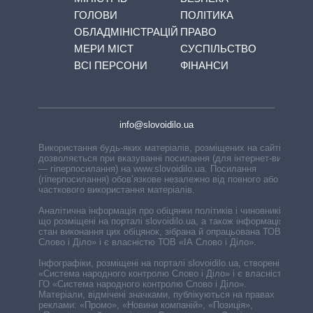
ГОЛОВИ
ПОЛІТИКА
ОБЛАДМІНІСТРАЦІЙ
ПРАВО
МЕРИ МІСТ
СУСПІЛЬСТВО
ВСІ ПЕРСОНИ
ФІНАНСИ
info@slovoidilo.ua
Використання будь-яких матеріалів, розміщених на сайті,
дозволяється при вказуванні посилання (для інтернет-видань
— гіперпосилання) на www.slovoidilo.ua. Посилання
(гіперпосилання) обов’язкове незалежно від повного або
часткового використання матеріалів.
Аналітична інформація про обіцянки політиків і чиновників,
що розміщені на порталі slovoidilo.ua, а також інформація про
стан виконання цих обіцянок, зібрана й опрацьована ТОВ «ІА
Слово і Діло» і є власністю ТОВ «ІА Слово і Діло».
Інфографіки, розміщені на порталі slovoidilo.ua, створені ГО
«Система народного контролю Слово і Діло» і є власністю
ГО «Система народного контролю Слово і Діло».
Матеріали, відмічені значками, публікуються на правах
реклами: «Промо», «Новини компаній», «Позиція»,