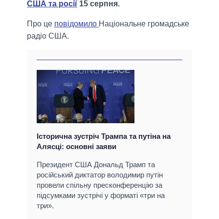
США та росії
15 серпня.
Про це
повідомило
Національне громадське
радіо США.
Історична зустріч Трампа та путіна на
Алясці: основні заяви
Президент США Дональд Трамп та
російський диктатор володимир путін
провели спільну пресконференцію за
підсумками зустрічі у форматі «три на
три».