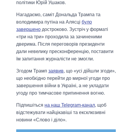
політики Юрій Ушаков.
Нагадаємо, саміт Дональда Трампа та
володимира путіна на Алясці
було
завершено
достроково. Зустріч у форматі
«три на три» проходила за зачиненими
дверима. Після переговорів президенти
дали невелику пресконференцію, поставити
їм запитання журналісти не змогли.
Згодом Трамп
заявив
, що «усі дійшли згоди»,
що необхідно перейти до мирної угоди про
завершення війни в Україні, а не укладати
угоду про тимчасове припинення вогню.
Підпишіться
на наш Telegram-канал
, щоб
відстежувати найцікавіші та ексклюзивні
новини «Слово і діло».