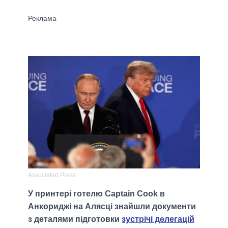
Associated Press
У принтері готелю Captain Cook в
Анкориджі на Алясці знайшли документи
з деталями підготовки
зустрічі делегацій