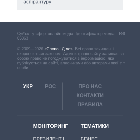
аспірантуру
Cуб'єкт у сфері онлайн-медіа. Ідентифікатор медіа – R40-
05063
© 2009—2026
«Слово і Діло»
.
Всі права захищені і
охороняються законом. Адміністрація сайту залишає за
собою право не погоджуватися з інформацією, яка
публікується на сайті, власниками або авторами якої є треті
особи.
УКР
РОС
ПРО НАС
КОНТАКТИ
ПРАВИЛА
МОНІТОРИНГ
ТЕМАТИКИ
ПРЕЗИДЕНТ І
БІЗНЕС