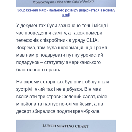
Зображення максимального розміру (відкриється в новому
вікні)
У документах були зазначено точні місця і
час проведення саміту, а також номери
телефонів співробітників уряду США.
Зокрема, там була інформація, що Трамп
мав намір подарувати путіну урочистий
подарунок – статуетку американського
білоголового орлана.
На окремих сторінках був опис обіду після
зустрічі, який так і не відбувся. Він мав
включати три страви: зелений салат, філе-
міньйона та палтус по-олімпійськи, а на
десерт збиралися подати крем-брюле.