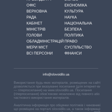
ОФІС
ЕКОНОМІКА
ВЕРХОВНА
КУЛЬТУРА
РАДА
НАУКА
КАБІНЕТ
НАЦІОНАЛЬНА
МІНІСТРІВ
БЕЗПЕКА
ГОЛОВИ
ПОЛІТИКА
ОБЛАДМІНІСТРАЦІЙ
ПРАВО
МЕРИ МІСТ
СУСПІЛЬСТВО
ВСІ ПЕРСОНИ
ФІНАНСИ
info@slovoidilo.ua
Використання будь-яких матеріалів, розміщених на сайті,
дозволяється при вказуванні посилання (для інтернет-видань
— гіперпосилання) на www.slovoidilo.ua. Посилання
(гіперпосилання) обов’язкове незалежно від повного або
часткового використання матеріалів.
Аналітична інформація про обіцянки політиків і чиновників,
що розміщені на порталі slovoidilo.ua, а також інформація про