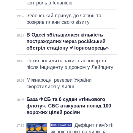
контроль з Іспанією
Зеленський прибув до Сербії та
19:52
розкрив плани свого візиту
В Одесі збільшилася кількість
19:17
постраждалих через російський
обстріл стадіону «Чорноморець»
Чехія посилить захист аеропортів
18:45
після інциденту з дроном у Лейпцигу
Міжнародні резерви України
18:09
скоротилися у липні
База ФСБ та 6 суден «тіньового
18:05
флоту»: СБС атакували понад 100
ворожих цілей росіян
Дефіцит пам’яті:
ІНФОГРАФІКА
17:52
як зріс попит на чипи за