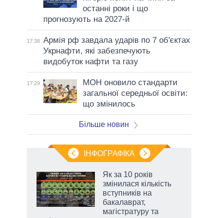
останні роки і що
прогнозують на 2027-й
Армія рф завдала ударів по 7 об'єктах
17:38
Укрнафти, які забезпечують
видобуток нафти та газу
МОН оновило стандарти
17:29
загальної середньої освіти:
що змінилось
Більше новин
ІНФОГРАФІКА
Як за 10 років
раїні
змінилася кількість
ої
вступників на
бакалаврат,
магістратуру та