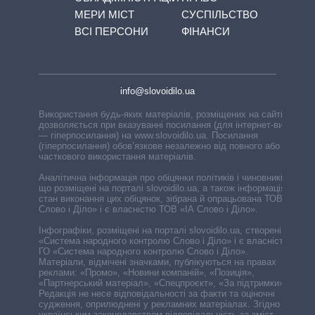
МЕРИ МІСТ
СУСПІЛЬСТВО
ВСІ ПЕРСОНИ
ФІНАНСИ
info@slovoidilo.ua
Використання будь-яких матеріалів, розміщених на сайті,
дозволяється при вказуванні посилання (для інтернет-видань
— гіперпосилання) на www.slovoidilo.ua. Посилання
(гіперпосилання) обов’язкове незалежно від повного або
часткового використання матеріалів.
Аналітична інформація про обіцянки політиків і чиновників,
що розміщені на порталі slovoidilo.ua, а також інформація про
стан виконання цих обіцянок, зібрана й опрацьована ТОВ «ІА
Слово і Діло» і є власністю ТОВ «ІА Слово і Діло».
Інфографіки, розміщені на порталі slovoidilo.ua, створені ГО
«Система народного контролю Слово і Діло» і є власністю
ГО «Система народного контролю Слово і Діло».
Матеріали, відмічені значками, публікуються на правах
реклами: «Промо», «Новини компаній», «Позиція»,
«Партнерський матеріал», «Спецпроєкт», «За підтримки».
Редакція не несе відповідальності за факти та оціночні
судження, оприлюднені у рекламних матеріалах. Згідно з
українським законодавством відповідальність за зміст