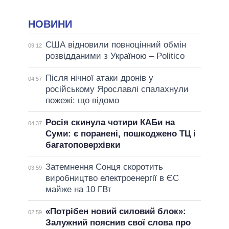
НОВИНИ
США відновили повноцінний обмін
09:12
розвідданими з Україною – Politico
Після нічної атаки дронів у
04:57
російському Ярославлі спалахнули
пожежі: що відомо
Росія скинула чотири КАБи на
04:37
Суми: є поранені, пошкоджено ТЦ і
багатоповерхівки
Затемнення Сонця скоротить
03:59
виробництво електроенергії в ЄС
майже на 10 ГВт
«Потрібен новий силовий блок»:
02:59
Залужний пояснив свої слова про