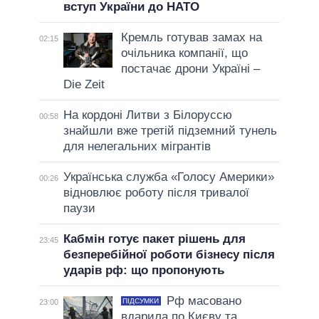
вступ України до НАТО
Кремль готував замах на
02:15
очільника компанії, що
постачає дрони Україні –
Die Zeit
На кордоні Литви з Білоруссю
00:58
знайшли вже третій підземний тунель
для нелегальних мігрантів
Українська служба «Голосу Америки»
00:26
відновлює роботу після тривалої
паузи
Кабмін готує пакет рішень для
23:45
безперебійної роботи бізнесу після
ударів рф: що пропонують
Рф масовано
ПІДСУМКИ
23:00
вдарила по Києву та