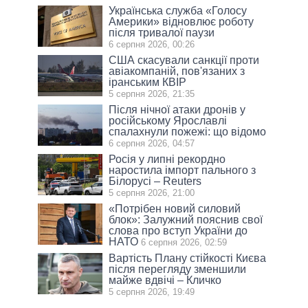
Українська служба «Голосу
Америки» відновлює роботу
після тривалої паузи
6 серпня 2026, 00:26
США скасували санкції проти
авіакомпаній, пов'язаних з
іранським КВІР
5 серпня 2026, 21:35
Після нічної атаки дронів у
російському Ярославлі
спалахнули пожежі: що відомо
6 серпня 2026, 04:57
Росія у липні рекордно
наростила імпорт пального з
Білорусі – Reuters
5 серпня 2026, 21:00
«Потрібен новий силовий
блок»: Залужний пояснив свої
слова про вступ України до
НАТО
6 серпня 2026, 02:59
Вартість Плану стійкості Києва
після перегляду зменшили
майже вдвічі – Кличко
5 серпня 2026, 19:49