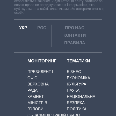
охороняються законом. Адміністрація сайту залишає за
собою право не погоджуватися з інформацією, яка
публікується на сайті, власниками або авторами якої є треті
особи.
УКР
РОС
ПРО НАС
КОНТАКТИ
ПРАВИЛА
МОНІТОРИНГ
ТЕМАТИКИ
ПРЕЗИДЕНТ І
БІЗНЕС
ОФІС
ЕКОНОМІКА
ВЕРХОВНА
КУЛЬТУРА
РАДА
НАУКА
КАБІНЕТ
НАЦІОНАЛЬНА
МІНІСТРІВ
БЕЗПЕКА
ГОЛОВИ
ПОЛІТИКА
ОБЛАДМІНІСТРАЦІЙ
ПРАВО