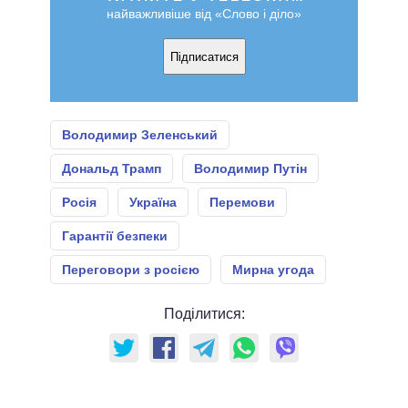
найважливіше від «Слово і діло»
Підписатися
Володимир Зеленський
Дональд Трамп
Володимир Путін
Росія
Україна
Перемови
Гарантії безпеки
Переговори з росією
Мирна угода
Поділитися: