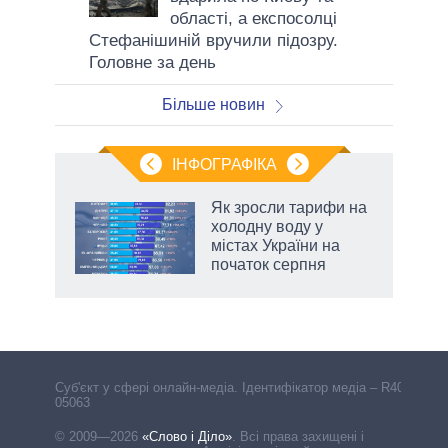
області, а експосолці
Стефанішиній вручили підозру.
Головне за день
Більше новин
ІНФОГРАФІКА
Як зросли тарифи на
ладів
холодну воду у
містах України на
початок серпня
Cуб'єкт у сфері онлайн-медіа. Ідентифікатор медіа – R40-
05063
© 2009—2026
«Слово і Діло»
.
Всі права захищені і