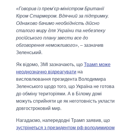
«Говорив із прем’єр-міністром Британії
Кіром Стармером. Вдячний за підтримку.
Однаково бачимо необхідність дійсно
сталого миру для України та небезпеку
російського плану звести все до
обговорення неможливого»
, – зазначив
Зеленський.
Як відомо, ЗМІ зазначають, що
Трамп може
неоднозначно відреагувати
на
висловлювання президента Володимира
Зеленського щодо того, що Україна не готова
до обміну територіями. А в Білому домі
можуть сприйняти це як неготовність укласти
довгостроковий мир.
Нагадаємо, напередодні Трамп заявив, що
зустрінеться з президентом рф володимиром