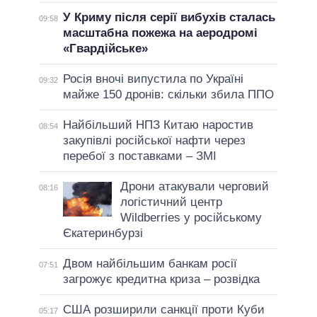
У Криму після серії вибухів сталась
09:58
масштабна пожежа на аеродромі
«Гвардійське»
Росія вночі випустила по Україні
09:32
майже 150 дронів: скільки збила ППО
Найбільший НПЗ Китаю наростив
08:54
закупівлі російської нафти через
перебої з поставками – ЗМІ
Дрони атакували черговий
08:16
логістичний центр
Wildberries у російському
Єкатеринбурзі
Двом найбільшим банкам росії
07:51
загрожує кредитна криза – розвідка
США розширили санкції проти Куби
05:17