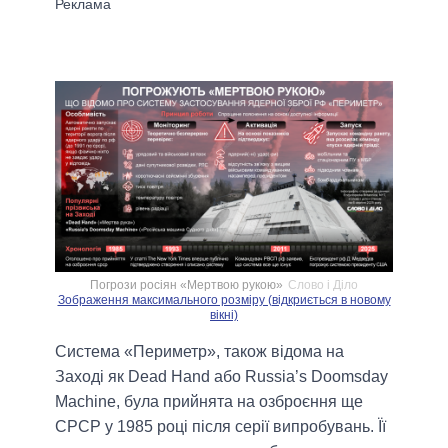
Погрози росіян «Мертвою рукою»
Слово i Дiло
Зображення максимального розміру (відкриється в новому
вікні)
Система «Периметр», також відома на
Заході як Dead Hand або Russia’s Doomsday
Machine, була прийнята на озброєння ще
СРСР у 1985 році після серії випробувань. Її