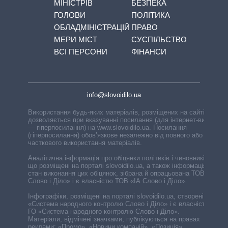
МІНІСТРІВ
БЕЗПЕКА
ГОЛОВИ
ПОЛІТИКА
ОБЛАДМІНІСТРАЦІЙ
ПРАВО
МЕРИ МІСТ
СУСПІЛЬСТВО
ВСІ ПЕРСОНИ
ФІНАНСИ
info@slovoidilo.ua
Використання будь-яких матеріалів, розміщених на сайті,
дозволяється при вказуванні посилання (для інтернет-видань
— гіперпосилання) на www.slovoidilo.ua. Посилання
(гіперпосилання) обов’язкове незалежно від повного або
часткового використання матеріалів.
Аналітична інформація про обіцянки політиків і чиновників,
що розміщені на порталі slovoidilo.ua, а також інформація про
стан виконання цих обіцянок, зібрана й опрацьована ТОВ «ІА
Слово і Діло» і є власністю ТОВ «ІА Слово і Діло».
Інфографіки, розміщені на порталі slovoidilo.ua, створені ГО
«Система народного контролю Слово і Діло» і є власністю
ГО «Система народного контролю Слово і Діло».
Матеріали, відмічені значками, публікуються на правах
реклами: «Промо», «Новини компаній», «Позиція»,