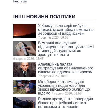
ІНШІ НОВИНИ ПОЛІТИКИ
У Криму після серії вибухів
сталась масштабна пожежа на
аеродромі «Гвардійське»
7 серпня 2026, 09:58
В Україні анонсували
підвищення зарплат учителям і
стипендій студентам: як
зростуть виплати
6 серпня 2026, 23:45
Апеляційна палата
оштрафувала обвинуваченого
київського адвоката з вироком
7 серпня 2026, 10:10
Міноборони отримає дані
українців з податкової для
звірки військового обліку: що
відомо
7 серпня 2026, 01:59
Радник президента попередив
бізнес про фейкові листи з
погрозами атак дронів