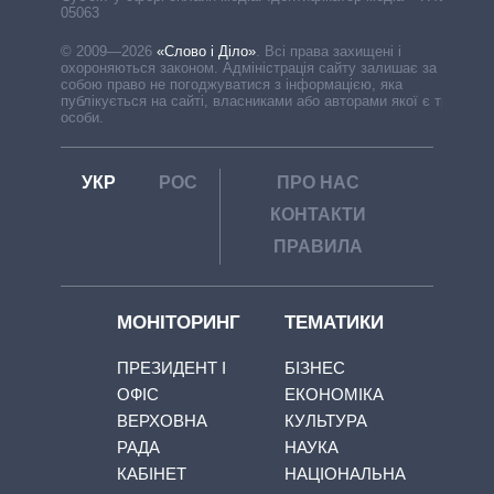
05063
© 2009—2026
«Слово і Діло»
.
Всі права захищені і
охороняються законом. Адміністрація сайту залишає за
собою право не погоджуватися з інформацією, яка
публікується на сайті, власниками або авторами якої є треті
особи.
УКР
РОС
ПРО НАС
КОНТАКТИ
ПРАВИЛА
МОНІТОРИНГ
ТЕМАТИКИ
ПРЕЗИДЕНТ І
БІЗНЕС
ОФІС
ЕКОНОМІКА
ВЕРХОВНА
КУЛЬТУРА
РАДА
НАУКА
КАБІНЕТ
НАЦІОНАЛЬНА