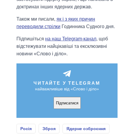
доктринах інших ядерних держав.
Також ми писали,
як і з яких причин
переводили стрілки
Годинника Судного дня.
Підпишіться
на наш Telegram-канал
, щоб
відстежувати найцікавіші та ексклюзивні
новини «Слово і діло».
ЧИТАЙТЕ У TELEGRAM
найважливіше від «Слово і діло»
Підписатися
Росія
Зброя
Ядерне озброєння