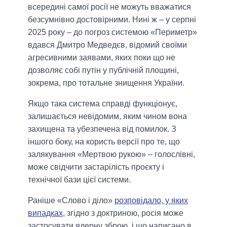
всередині самої росії не можуть вважатися
безсумнівно достовірними. Нині ж – у серпні
2025 року – до погроз системою «Периметр»
вдався Дмитро Медведєв, відомий своїми
агресивними заявами, яких поки що не
дозволяє собі путін у публічній площині,
зокрема, про тотальне знищення України.
Якщо така система справді функціонує,
залишається невідомим, яким чином вона
захищена та убезпечена від помилок. З
іншого боку, на користь версії про те, що
залякування «Мертвою рукою» – голослівні,
може свідчити застарілість проєкту і
технічної бази цієї системи.
Раніше «Слово і діло»
розповідало, у яких
випадках
, згідно з доктриною, росія може
застосувати ядерну зброю, і що написано в