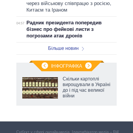
через військову співпрацю з росією,
Китаєм та Іраном
Радник президента попередив
04:57
бізнес про фейкові листи з
погрозами атак дронів
Більше новин
ІНФОГРАФІКА
и на
Скільки картоплі
вирощували в Україні
а
до і під час великої
війни
Cуб'єкт у сфері онлайн-медіа. Ідентифікатор медіа – R40-