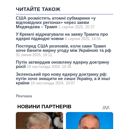
ЧИТАЙТЕ ТАКОЖ
США розмістять атомні субмарини «у
відповідних регіонах» через заяви
Медведєва – Трамп
1 серпня 2025, 20:37
У Кремлі відреагували на заяву Трампа про
ядерні підводні човни
4 серпня 2025, 14:55
Постпред США розповів, коли саме Трамп
хоче бачити мирну угоду між Україною та рф
31 липня 2025, 19:12
Путін затвердив оновлену ядерну доктрину
росії
19 листопада 2024, 10:35
Зеленський про нову ядерну доктрину рф:
путін хоче знищити не лише Україну, а й інші
країни
19 листопада 2024, 19:07