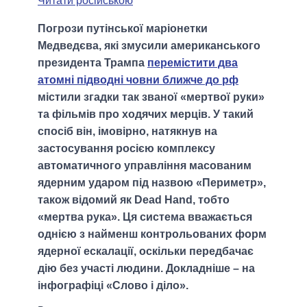
Читати російською
Погрози путінської маріонетки
Медведєва, які змусили американського
президента Трампа
перемістити два
атомні підводні човни ближче до рф
містили згадки так званої «мертвої руки»
та фільмів про ходячих мерців. У такий
спосіб він, імовірно, натякнув на
застосування росією комплексу
автоматичного управління масованим
ядерним ударом під назвою «Периметр»,
також відомий як Dead Hand, тобто
«мертва рука». Ця система вважається
однією з найменш контрольованих форм
ядерної ескалації, оскільки передбачає
дію без участі людини. Докладніше – на
інфографіці «Слово і діло».