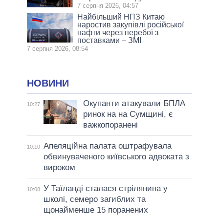
7 серпня 2026, 04:57
Найбільший НПЗ Китаю
наростив закупівлі російської
нафти через перебої з
поставками – ЗМІ
7 серпня 2026, 08:54
НОВИНИ
Окупанти атакували БПЛА
10:27
ринок на на Сумщині, є
важкопоранені
Апеляційна палата оштрафувала
10:10
обвинуваченого київського адвоката з
вироком
У Таїланді сталася стрілянина у
10:08
школі, семеро загиблих та
щонайменше 15 поранених