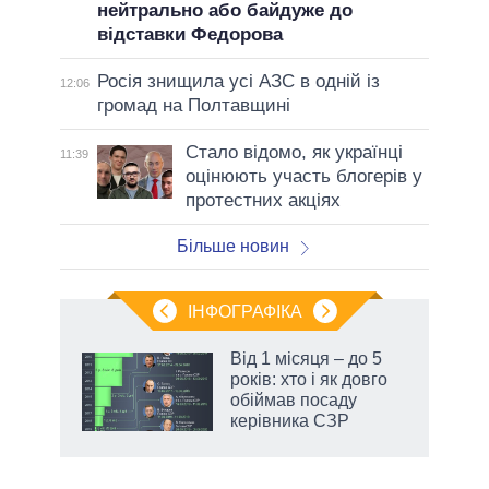
нейтрально або байдуже до
відставки Федорова
Росія знищила усі АЗС в одній із
12:06
громад на Полтавщині
Стало відомо, як українці
11:39
оцінюють участь блогерів у
протестних акціях
Більше новин
ІНФОГРАФІКА
жет
Від 1 місяця – до 5
років: хто і як довго
ків
обіймав посаду
керівника СЗР