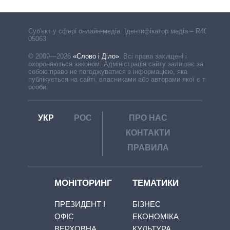
Cуб'єкт у сфері онлайн-медіа. Ідентифікатор медіа – R40-
05063
© 2009—2026
«Слово і Діло»
.
Всі права захищені і
охороняються законом. Адміністрація сайту залишає за
собою право не погоджуватися з інформацією, яка
публікується на сайті, власниками або авторами якої є треті
особи.
УКР
РОС
ПРО НАС
КОНТАКТИ
ПРАВИЛА
МОНІТОРИНГ
ТЕМАТИКИ
ПРЕЗИДЕНТ І
БІЗНЕС
ОФІС
ЕКОНОМІКА
ВЕРХОВНА
КУЛЬТУРА