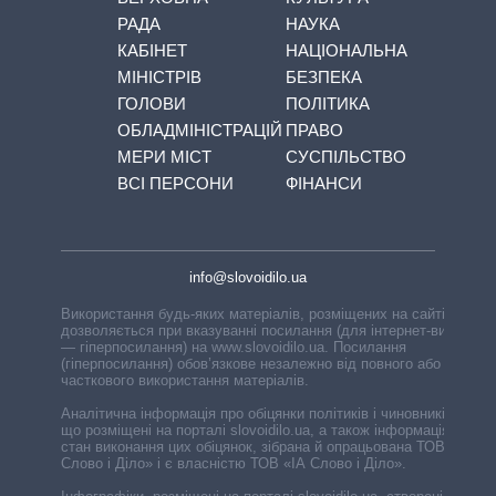
РАДА
НАУКА
КАБІНЕТ
НАЦІОНАЛЬНА
МІНІСТРІВ
БЕЗПЕКА
ГОЛОВИ
ПОЛІТИКА
ОБЛАДМІНІСТРАЦІЙ
ПРАВО
МЕРИ МІСТ
СУСПІЛЬСТВО
ВСІ ПЕРСОНИ
ФІНАНСИ
info@slovoidilo.ua
Використання будь-яких матеріалів, розміщених на сайті,
дозволяється при вказуванні посилання (для інтернет-видань
— гіперпосилання) на www.slovoidilo.ua. Посилання
(гіперпосилання) обов’язкове незалежно від повного або
часткового використання матеріалів.
Аналітична інформація про обіцянки політиків і чиновників,
що розміщені на порталі slovoidilo.ua, а також інформація про
стан виконання цих обіцянок, зібрана й опрацьована ТОВ «ІА
Слово і Діло» і є власністю ТОВ «ІА Слово і Діло».