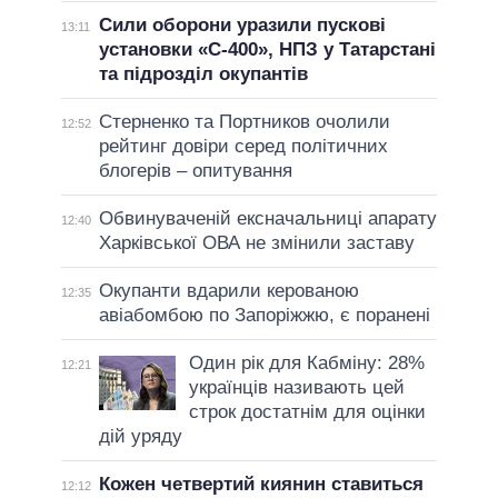
Сили оборони уразили пускові
13:11
установки «С-400», НПЗ у Татарстані
та підрозділ окупантів
Стерненко та Портников очолили
12:52
рейтинг довіри серед політичних
блогерів – опитування
Обвинуваченій ексначальниці апарату
12:40
Харківської ОВА не змінили заставу
Окупанти вдарили керованою
12:35
авіабомбою по Запоріжжю, є поранені
Один рік для Кабміну: 28%
12:21
українців називають цей
строк достатнім для оцінки
дій уряду
Кожен четвертий киянин ставиться
12:12