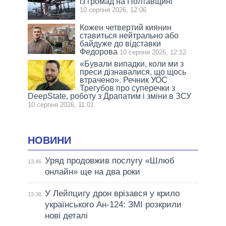
із громад на Полтавщині
10 серпня 2026, 12:06
Кожен четвертий киянин
ставиться нейтрально або
байдуже до відставки
Федорова
10 серпня 2026, 12:12
«Бували випадки, коли ми з
преси дізнавалися, що щось
втрачено». Речник УОС
Трегубов про cуперечки з
DeepState, роботу з Драпатим і зміни в ЗСУ
10 серпня 2026, 11:01
НОВИНИ
Уряд продовжив послугу «Шлюб
13:46
онлайн» ще на два роки
У Лейпцигу дрон врізався у крило
13:38
українського Ан-124: ЗМІ розкрили
нові деталі