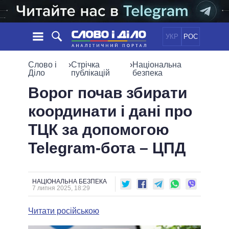
УКР
РОС
НОВИНИ
Слово і
›
Стрічка
›
Національна
Діло
публікацій
безпека
ОБIЦЯНКИ
СТРІЧКА
ПОЛІТИКА
Ворог почав збирати
ПОДІЇ
ЕКОНОМІКА
координати і дані про
ПОЛIТИКИ
СТАТТІ
СУСПІЛЬСТВО
ТЦК за допомогою
ІНФОГРАФІКА
ДУМКИ
СВІТ
УСІ ПОЛІТИКИ
Telegram-бота – ЦПД
ОГЛЯДИ
ПРЕЗИДЕНТ І ОФІС
ВІДЕО
ДАЙДЖЕСТИ
ВЕРХОВНА РАДА
ПІДТРИМАТИ
КАБІНЕТ МІНІСТРІВ
НАЦІОНАЛЬНА БЕЗПЕКА
7 липня 2025, 18:29
ГОЛОВИ ОБЛАДМІНІСТРАЦІЙ
ПОРІВНЯННЯ ПОЛІТИКІВ
МЕРИ МІСТ
Читати російською
ВСІ ПЕРСОНИ