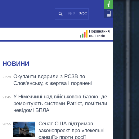
УКР
РОС
Порівняння
політиків
ЦІЙ
МЕРИ МІСТ
ВСІ ПЕРСОНИ
НОВИНИ
Окупанти вдарили з РСЗВ по
22:29
Слов'янську, є жертва і поранені
У Німеччині над військовою базою, де
21:45
ремонтують системи Patriot, помітили
невідомі БПЛА
Сенат США підтримав
20:55
законопроєкт про «пекельні
санкції» проти росії