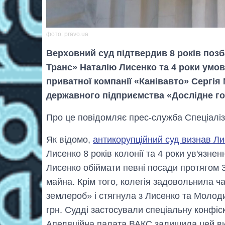
фото: pravo.ua
Верховний суд підтвердив 8 років поз
Транс» Наталію Лисенко та 4 роки умо
приватної компанії «Канівавто» Сергія
державного підприємства «Дослідне г
Про це повідомляє прес-служба Спеціаліз
Як відомо,
антикорупційний суд визнав Л
Лисенко 8 років колонії та 4 роки ув'язн
Лисенко обіймати певні посади протягом 
майна. Крім того, колегія задовольнила 
землероб» і стягнула з Лисенко та Молод
грн. Судді застосували спеціальну конфіс
Апеляційна палата ВАКС залишила цей вир