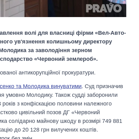
бавлення волі для власниці фірми «Вел-Авто-
вного ув'язнення колишньому директору
 Молодика за заволодіння зерном
осподарство «Червоний землероб».
ованої антикорупційної прокуратури.
исенко та Молодика винуватими
. Суд призначив
Від 1 місяця – до 5
ення умовно Молодику. Також судді заборонили
років: хто і як
3 років з конфіскацією половини належного
довго обіймав
посаду керівника
частково цивільний позов ДГ «Червоний
СЗР
ика солідарно майнову шкоду в розмірі 749 881
кацію до 20 128 грн вилучених коштів.
ок без змін.