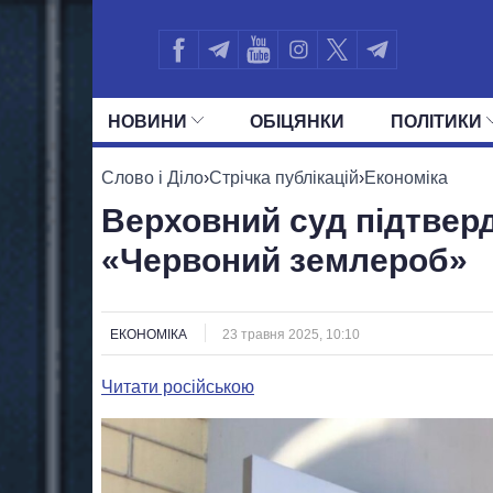
НОВИНИ
ОБIЦЯНКИ
ПОЛIТИКИ
УСІ ПОЛІТИКИ
ПРЕЗИДЕНТ І ОФ
Слово і Діло
›
Стрічка публікацій
›
Економіка
Верховний суд підтверд
«Червоний землероб»
ЕКОНОМІКА
23 травня 2025, 10:10
Читати російською