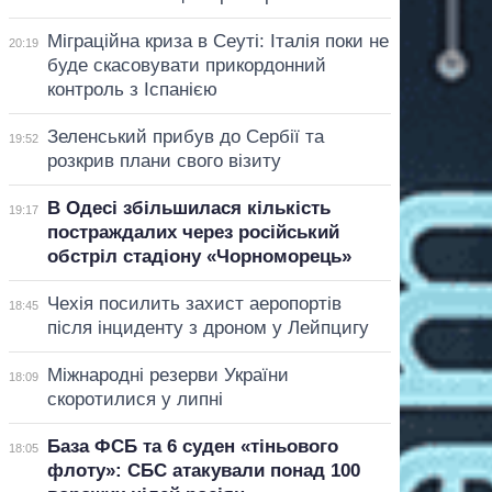
Міграційна криза в Сеуті: Італія поки не
20:19
буде скасовувати прикордонний
контроль з Іспанією
Зеленський прибув до Сербії та
19:52
розкрив плани свого візиту
В Одесі збільшилася кількість
19:17
постраждалих через російський
обстріл стадіону «Чорноморець»
Чехія посилить захист аеропортів
18:45
після інциденту з дроном у Лейпцигу
Міжнародні резерви України
18:09
скоротилися у липні
База ФСБ та 6 суден «тіньового
18:05
флоту»: СБС атакували понад 100