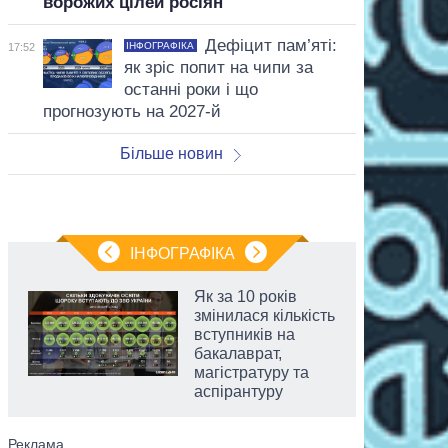
ворожих цілей росіян
Дефіцит пам’яті:
ІНФОГРАФІКА
17:52
як зріс попит на чипи за
останні роки і що
прогнозують на 2027-й
Більше новин
ІНФОГРАФІКА
Як за 10 років
змінилася кількість
вступників на
бакалаврат,
магістратуру та
аспірантуру