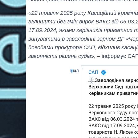
«22 травня 2025 року Касаційний кримін
залишити без змін вирок ВАКС від 06.03.
17.09.2024, якими керівників приватних
винуватими в заволодінні зерном ДГ «Че
доводами прокурора САП, відхилив касац
законність рішень судів»
, – інформує СА