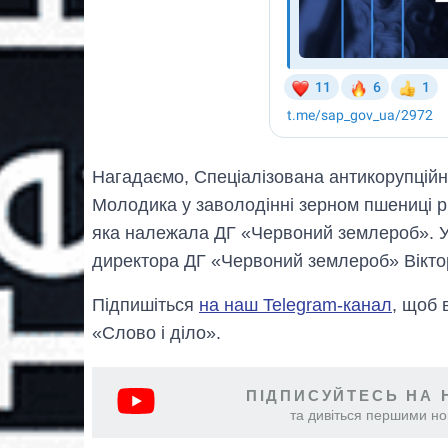
Нагадаємо, Спеціалізована антикорупцій
Молодика у заволодінні зерном пшениці р
яка належала ДГ «Червоний землероб». У
директора ДГ «Червоний землероб» Віктор
Підпишіться
на наш Telegram-канал
, щоб 
«Слово і діло».
ПІДПИСУЙТЕСЬ НА 
та дивіться першими нов