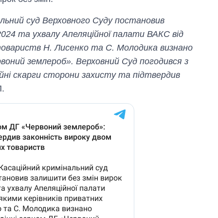
альний суд Верховного Суду постановив
2024 та ухвалу Апеляційної палати ВАКС від
 товариств Н. Лисенко та С. Молодика визнано
рвоний землероб». Верховний Суд погодився з
ійні скарги сторони захисту та підтвердив
П.