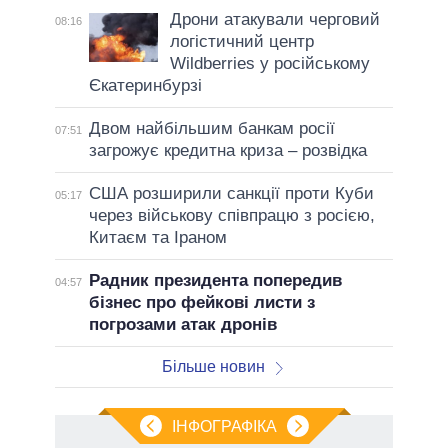
Дрони атакували черговий
08:16
логістичний центр
Wildberries у російському
Єкатеринбурзі
Двом найбільшим банкам росії
07:51
загрожує кредитна криза – розвідка
США розширили санкції проти Куби
05:17
через військову співпрацю з росією,
Китаєм та Іраном
Радник президента попередив
04:57
бізнес про фейкові листи з
погрозами атак дронів
Більше новин
ІНФОГРАФІКА