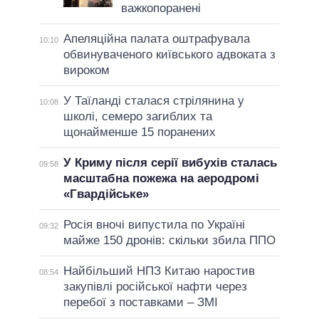
важкопоранені
Апеляційна палата оштрафувала
10:10
обвинуваченого київського адвоката з
вироком
У Таїланді сталася стрілянина у
10:08
школі, семеро загиблих та
щонайменше 15 поранених
У Криму після серії вибухів сталась
09:58
масштабна пожежа на аеродромі
«Гвардійське»
Росія вночі випустила по Україні
09:32
майже 150 дронів: скільки збила ППО
Найбільший НПЗ Китаю наростив
08:54
закупівлі російської нафти через
перебої з поставками – ЗМІ