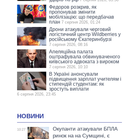
Федоров розкрив, як
пропонував змінити
мобілізацію: що передбачав
план
7 серпня 2026, 01:24
Дрони атакували черговий
логістичний центр Wildberries у
російському Єкатеринбурзі
7 серпня 2026, 08:16
Апеляційна палата
оштрафувала обвинуваченого
київського адвоката з вироком
7 серпня 2026, 10:10
В Україні анонсували
підвищення зарплат учителям і
стипендій студентам: як
зростуть виплати
6 серпня 2026, 23:45
НОВИНИ
Окупанти атакували БПЛА
10:27
ринок на на Сумщині, є