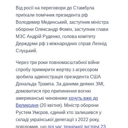
Від росії на переговори до Стамбула
приїхали помічник президента рф
Володимир Мединський, заступник міністра
оборони Олександр Фомін, заступник глави
МЗС Андрій Руденко, голова комітету
Держдуми рф з міжнародних справ Леонід
Слуцький.
Через три роки повномасштабної війни
спробу примирити жертву з агресором
зробила адміністрація президента США
Дональда Трампа. За даними деяких ЗМІ,
домовитися про припинення вогню
американські чиновники
хочуть вже до
Великодня
(20 квітня). Міністр оборони
Рустем Умєров, єдиний хто залишився у
складі української делегації з 2022 року,
повідомив, що
під час технічної зустрічі 23