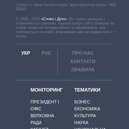
Cуб'єкт у сфері онлайн-медіа. Ідентифікатор медіа – R40-
05063
© 2009—2026
«Слово і Діло»
.
Всі права захищені і
охороняються законом. Адміністрація сайту залишає за
собою право не погоджуватися з інформацією, яка
публікується на сайті, власниками або авторами якої є треті
особи.
УКР
РОС
ПРО НАС
КОНТАКТИ
ПРАВИЛА
МОНІТОРИНГ
ТЕМАТИКИ
ПРЕЗИДЕНТ І
БІЗНЕС
ОФІС
ЕКОНОМІКА
ВЕРХОВНА
КУЛЬТУРА
РАДА
НАУКА