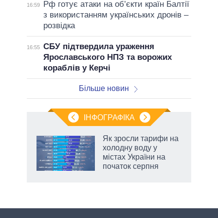
Рф готує атаки на об’єкти країн Балтії
16:59
з використанням українських дронів –
розвідка
СБУ підтвердила ураження
16:55
Ярославського НПЗ та ворожих
кораблів у Керчі
Більше новин
ІНФОГРАФІКА
Як зросли тарифи на
раїні
холодну воду у
ої
містах України на
початок серпня