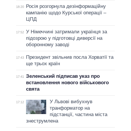
Росія розгорнула дезінформаційну
18:20
кампанію щодо Курської операції –
ЦПД
У Німеччині затримали українця за
17:52
підозрою у підготовці диверсії на
оборонному заводі
Президент звільнив посла Хорватії та
17:43
ще трьох країн
Зеленський підписав указ про
17:41
встановлення нового військового
свята
У Львові вибухнув
17:12
транформатор на
підстанції, частина міста
знеструмлена