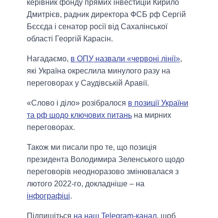
керівник фонду прямих інвестицій Кирило
Дмитрієв, радник директора ФСБ рф Сергій
Бєсєда і сенатор росії від Сахалінської
області Георгій Карасін.
Нагадаємо,
в ОПУ назвали «червоні лінії»
,
які Україна окреслила минулого разу на
переговорах у Саудівській Аравії.
«Слово і діло» розібралося
в позиції України
та рф щодо ключових питань
на мирних
переговорах.
Також ми писали про те, що позиція
президента Володимира Зеленського щодо
переговорів неодноразово змінювалася з
лютого 2022-го, докладніше – на
інфографіці
.
Підпишіться
на наш Telegram-канал
, щоб