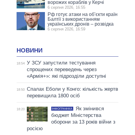
ворожих кораблів у Керчі
6 серпня 2026, 16:55
Рф готує атаки на об’єкти країн
Балтії з використанням
українських дронів – розвідка
6 серпня 2026, 16:59
НОВИНИ
У ЗСУ запустили тестування
18:54
спрощених переведень через
«Армія+»: які підрозділи доступні
Спалах Еболи у Конго: кількість жертв
18:50
перевищила 1800 осіб
Як змінився
ІНФОГРАФІКА
18:20
бюджет Міністерства
оборони за 13 років війни з
росією