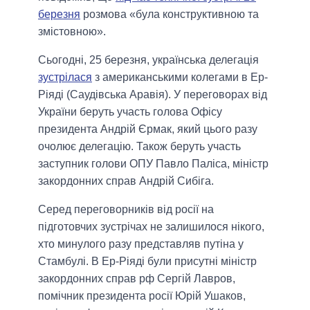
березня
розмова «була конструктивною та
змістовною».
Сьогодні, 25 березня, українська делегація
зустрілася
з американськими колегами в Ер-
Ріяді (Саудівська Аравія). У переговорах від
України беруть участь голова Офісу
президента Андрій Єрмак, який цього разу
очолює делегацію. Також беруть участь
заступник голови ОПУ Павло Паліса, міністр
закордонних справ Андрій Сибіга.
Серед переговорників від росії на
підготовчих зустрічах не залишилося нікого,
хто минулого разу представляв путіна у
Стамбулі. В Ер-Ріяді були присутні міністр
закордонних справ рф Сергій Лавров,
помічник президента росії Юрій Ушаков,