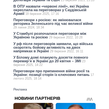
23 березня 2025, 23:20
В ОПУ назвали «червоні лінії», які Україна
окреслила на переговорах у Саудівській
Аравії
18 березня 2025, 17:16
Переговори з росією: як змінювалася
риторика Зеленського під час великої війни
29 липня 2024, 18:34
У Стамбулі розпочалися переговори між
Україною та росією
29 березня 2022, 10:28
У рф після переговорів заявили, що війська
скоротять бойову активність на двох
напрямках в Україні
29 березня 2022, 16:11
У Білому домі планують досягти повного
перемир’я в Україні до 20 квітня – ЗМІ
23
березня 2025, 14:22
Переговори про припинення війни росії та
України: позиції сторін із ключових питань
17
лютого 2025, 18:14