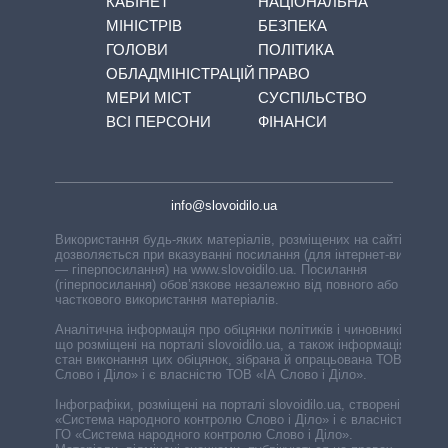
КАБІНЕТ
НАЦІОНАЛЬНА
МІНІСТРІВ
БЕЗПЕКА
ГОЛОВИ
ПОЛІТИКА
ОБЛАДМІНІСТРАЦІЙ
ПРАВО
МЕРИ МІСТ
СУСПІЛЬСТВО
ВСІ ПЕРСОНИ
ФІНАНСИ
info@slovoidilo.ua
Використання будь-яких матеріалів, розміщених на сайті,
дозволяється при вказуванні посилання (для інтернет-видань
— гіперпосилання) на www.slovoidilo.ua. Посилання
(гіперпосилання) обов’язкове незалежно від повного або
часткового використання матеріалів.
Аналітична інформація про обіцянки політиків і чиновників,
що розміщені на порталі slovoidilo.ua, а також інформація про
стан виконання цих обіцянок, зібрана й опрацьована ТОВ «ІА
Слово і Діло» і є власністю ТОВ «ІА Слово і Діло».
Інфографіки, розміщені на порталі slovoidilo.ua, створені ГО
«Система народного контролю Слово і Діло» і є власністю
ГО «Система народного контролю Слово і Діло».