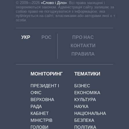
© 2009—2026
«Слово і Діло»
.
Всі права захищені і
охороняються законом. Адміністрація сайту залишає за
собою право не погоджуватися з інформацією, яка
публікується на сайті, власниками або авторами якої є треті
особи.
УКР
РОС
ПРО НАС
КОНТАКТИ
ПРАВИЛА
МОНІТОРИНГ
ТЕМАТИКИ
ПРЕЗИДЕНТ І
БІЗНЕС
ОФІС
ЕКОНОМІКА
ВЕРХОВНА
КУЛЬТУРА
РАДА
НАУКА
КАБІНЕТ
НАЦІОНАЛЬНА
МІНІСТРІВ
БЕЗПЕКА
ГОЛОВИ
ПОЛІТИКА