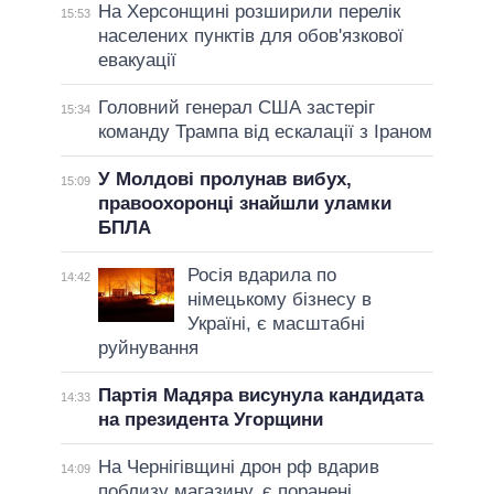
На Херсонщині розширили перелік
15:53
населених пунктів для обов'язкової
евакуації
Головний генерал США застеріг
15:34
команду Трампа від ескалації з Іраном
У Молдові пролунав вибух,
15:09
правоохоронці знайшли уламки
БПЛА
Росія вдарила по
14:42
німецькому бізнесу в
Україні, є масштабні
руйнування
Партія Мадяра висунула кандидата
14:33
на президента Угорщини
На Чернігівщині дрон рф вдарив
14:09
поблизу магазину, є поранені