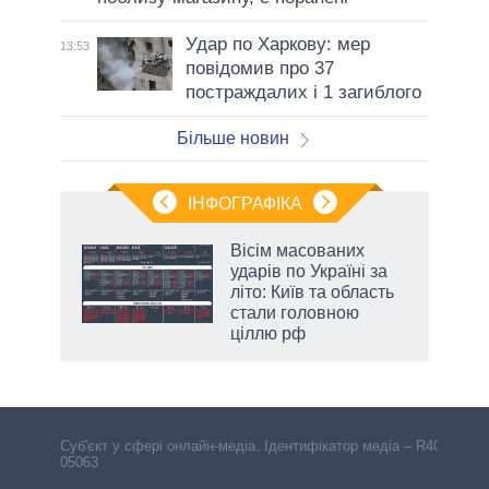
Удар по Харкову: мер
13:53
повідомив про 37
постраждалих і 1 загиблого
Більше новин
ІНФОГРАФІКА
 5
Вісім масованих
вго
ударів по Україні за
літо: Київ та область
стали головною
ціллю рф
Cуб'єкт у сфері онлайн-медіа. Ідентифікатор медіа – R40-
05063