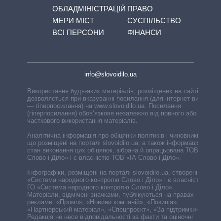
ОБЛАДМІНІСТРАЦІЙ
ПРАВО
МЕРИ МІСТ
СУСПІЛЬСТВО
ВСІ ПЕРСОНИ
ФІНАНСИ
info@slovoidilo.ua
Використання будь-яких матеріалів, розміщених на сайті,
дозволяється при вказуванні посилання (для інтернет-видань
— гіперпосилання) на www.slovoidilo.ua. Посилання
(гіперпосилання) обов’язкове незалежно від повного або
часткового використання матеріалів.
Аналітична інформація про обіцянки політиків і чиновників,
що розміщені на порталі slovoidilo.ua, а також інформація про
стан виконання цих обіцянок, зібрана й опрацьована ТОВ «ІА
Слово і Діло» і є власністю ТОВ «ІА Слово і Діло».
Інфографіки, розміщені на порталі slovoidilo.ua, створені ГО
«Система народного контролю Слово і Діло» і є власністю
ГО «Система народного контролю Слово і Діло».
Матеріали, відмічені значками, публікуються на правах
реклами: «Промо», «Новини компаній», «Позиція»,
«Партнерський матеріал», «Спецпроєкт», «За підтримки».
Редакція не несе відповідальності за факти та оціночні