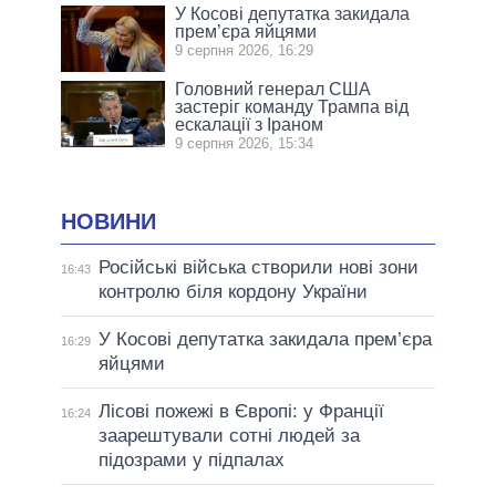
У Косові депутатка закидала
прем’єра яйцями
9 серпня 2026, 16:29
Головний генерал США
застеріг команду Трампа від
ескалації з Іраном
9 серпня 2026, 15:34
НОВИНИ
Російські війська створили нові зони
16:43
контролю біля кордону України
У Косові депутатка закидала прем’єра
16:29
яйцями
Лісові пожежі в Європі: у Франції
16:24
заарештували сотні людей за
підозрами у підпалах