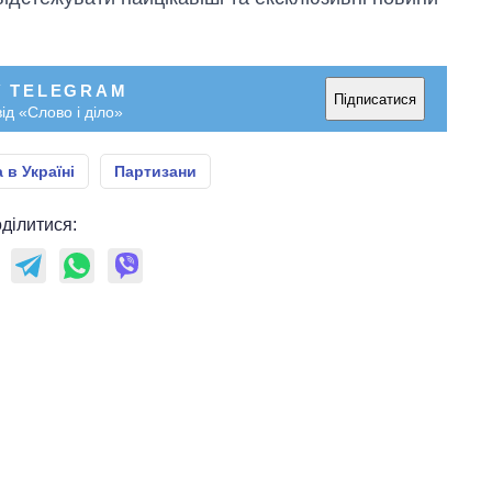
У TELEGRAM
Підписатися
ід «Слово і діло»
 в Україні
Партизани
ділитися: