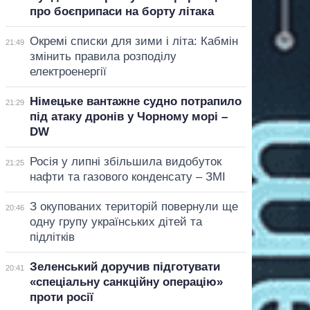
про боєприпаси на борту літака
Окремі списки для зими і літа: Кабмін
21:49
змінить правила розподілу
електроенергії
Німецьке вантажне судно потрапило
21:29
під атаку дронів у Чорному морі –
DW
Росія у липні збільшила видобуток
21:25
нафти та газового конденсату – ЗМІ
З окупованих територій повернули ще
20:46
одну групу українських дітей та
підлітків
Зеленський доручив підготувати
20:41
«спеціальну санкційну операцію»
проти росії