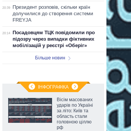
Президент розповів, скільки країн
20:39
долучилися до створення системи
FREYJA
Посадовцям ТЦК повідомили про
20:14
підозру через випадки фіктивних
мобілізацій у реєстрі «Оберіг»
Більше новин
ІНФОГРАФІКА
Вісім масованих
ударів по Україні
за літо: Київ та
область стали
головною ціллю
рф