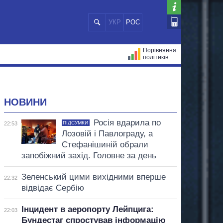
УКР
РОС
Порівняння
політиків
ЦІЙ
МЕРИ МІСТ
ВСІ ПЕРСОНИ
НОВИНИ
Росія вдарила по
ПІДСУМКИ
22:53
Лозовій і Павлограду, а
Стефанішиній обрали
запобіжний захід. Головне за день
Зеленський цими вихідними вперше
22:32
відвідає Сербію
Інцидент в аеропорту Лейпцига:
22:03
Бундестаг спростував інформацію