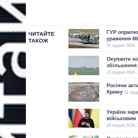
ГУР оприлюд
ЧИТАЙТЕ
ураження Мі
ТАКОЖ
31 грудня 2024, 
Окупанти хо
збільшення 
23 грудня 2024, 
Росіяни акт
Криму
21 груд
Україна зар
військовим
18 грудня 2024, 