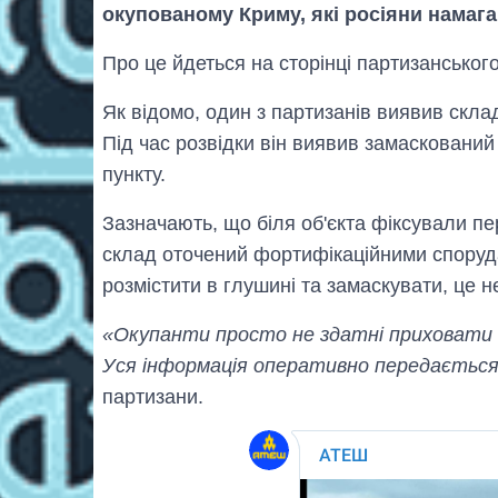
окупованому Криму, які росіяни намаг
Про це йдеться на сторінці партизансько
Як відомо, один з партизанів виявив скл
Під час розвідки він виявив замасковани
пункту.
Зазначають, що біля об'єкта фіксували пе
склад оточений фортифікаційними споруд
розмістити в глушині та замаскувати, це 
«Окупанти просто не здатні приховати ві
Уся інформація оперативно передається
партизани.