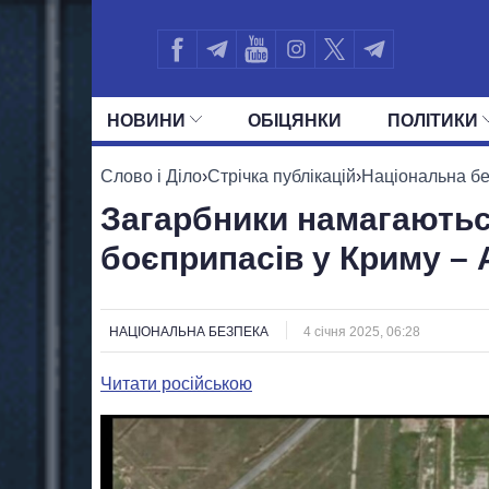
НОВИНИ
ОБIЦЯНКИ
ПОЛIТИКИ
УСІ ПОЛІТИКИ
ПРЕЗИДЕНТ І ОФ
Слово і Діло
›
Стрічка публікацій
›
Національна б
Загарбники намагаютьс
боєприпасів у Криму –
НАЦІОНАЛЬНА БЕЗПЕКА
4 січня 2025, 06:28
Читати російською