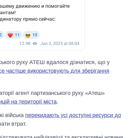
ького руху АТЕШ вдалося дiзнатися, що у
се частіше використовують для зберігання
аторії агент партизанського руху «Атеш»
цій на території міста
.
кі війська
перекидають усі доступні ресурси до
ати втрат.
відстежувати найцікавіші та ексклюзивні новини