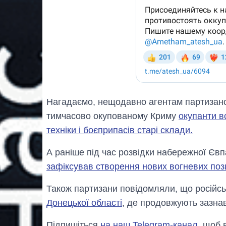
Нагадаємо, нещодавно агентам партизанс
тимчасово окупованому Криму
окупанти в
техніки і боєприпасів старі склади.
А ранiше під час розвідки набережної Євп
зафіксував створення нових вогневих пози
Також партизани повідомляли, що російсь
Донецької області
, де продовжують зазнав
Підпишіться
на наш Telegram-канал
, щоб 