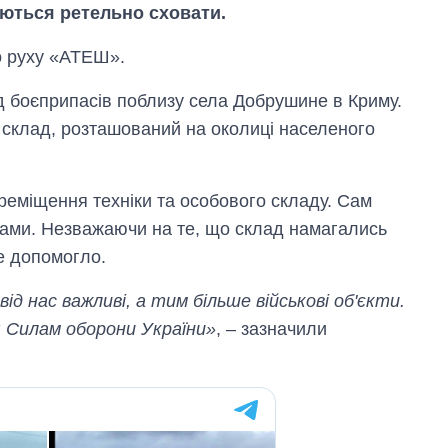
аються ретельно сховати.
го руху «АТЕШ».
ад боєприпасів поблизу села Добрушине в Криму.
й склад, розташований на околиці населеного
реміщення техніки та особового складу. Сам
ами. Незважаючи на те, що склад намагались
не допомогло.
д нас важливі, а тим більше військові об'єкти.
 Силам оборони України»
, – зазначили
Як змінився
бюджет
Міністерства
оборони за 13
років війни з
росією