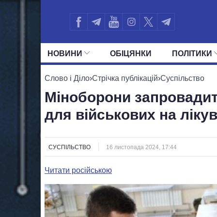
НОВИНИ
ОБIЦЯНКИ
ПОЛIТИКИ
УСІ ПОЛІТИКИ
ПРЕЗИДЕНТ І ОФ
Слово і Діло
›
Стрічка публікацій
›
Суспільство
Міноборони запровади
для військових на лікув
СУСПІЛЬСТВО
16 листопада 2024, 17:44
Читати російською