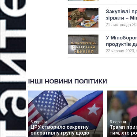
Закупівлі п
зірвати – М
21 листопада 20
У Міноборон
продуктів 
22 червня 2023, 
ІНШІ НОВИНИ ПОЛІТИКИ
6 серпня
6 серпня
ЦРУ створило секретну
Трамп при
оперативну групу щодо
тим, хто р