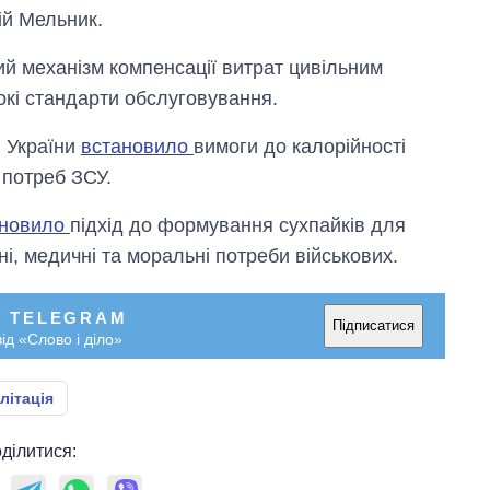
ій Мельник.
ий механізм компенсації витрат цивільним
кі стандарти обслуговування.
и України
встановило
вимоги до калорійності
 потреб ЗСУ.
новило
підхід до формування сухпайків для
ні, медичні та моральні потреби військових.
У TELEGRAM
Підписатися
ід «Слово і діло»
літація
ділитися: