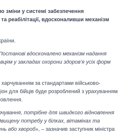
ло зміни у системі забезпечення
 та реабілітації, вдосконаливши механізм
країни.
 Постанові вдосконалено механізм надання
вцям у закладах охорони здоров’я усіх форм
ь харчуванням за стандартами військово-
іон для бійців буде розроблений з урахуванням
новлення.
Скільки картоплі
вирощували в
Україні до і під час
рчування, потрібне для швидкого відновлення
великої війни
двищену потребу у білках, вітамінах та
ень або хвороб
», – зазначив заступник міністра