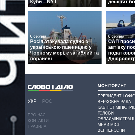
Куби – NYT
дефіцит б
6 серпня
6 серпня
Росія атакувала судно з
САП проси
українською пшеницею у
автівку по
Чорному морі, є загиблий та
податково
поранені
Дніпропет
МОНІТОРИНГ
ПРЕЗИДЕНТ І ОФІС
УКР
РОС
ВЕРХОВНА РАДА
КАБІНЕТ МІНІСТРІ
ГОЛОВИ
ПРО НАС
ОБЛАДМІНІСТРАЦІ
КОНТАКТИ
МЕРИ МІСТ
ПРАВИЛА
ВСІ ПЕРСОНИ