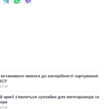
встановило вимоги до калорійності харчування
 ЗСУ
13:58
й армії з'являться сухпайки для вегетаріанців та
бори
14:49