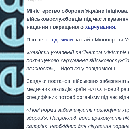
Міністерство оборони України ініціюва
військовослужбовців під час лікування
надання покращеного
харчування
.
Про це
повідомили
на сайті Міноборони У
«
Завдяки ухваленій Кабінетом Міністрів
покращеного харчування військовослужбо
власності
», – йдеться у повідомленні.
Завдяки постанові військових забезпечат
медичних закладів країн НАТО. Новий рац
специфічних потреб організму під час від
«
Нові норми забезпечують повноцінне ха
здоров’я. Наприклад, вони враховують пі
калоріях, необхідних для лікування поран