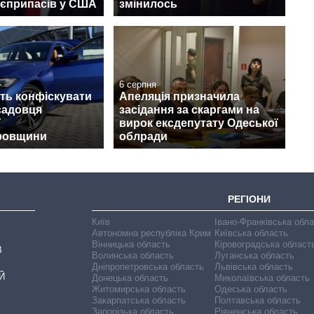
оєприпасів у США
змінилось
6 серпня
ть конфіскувати
Апеляція призначила
садовця
засідання за скаргами на
ї
вирок ексдепутату Одеської
ровщини
облради
РЕГІОНИ
Київ
Івано-Франківська обл
Автономна республіка Крим
Київська область
Вінницька область
Кіровоградська област
В
Волинська область
Луганська область
Дніпропетровська область
Львівська область
Й
Донецька область
Миколаївська область
Житомирська область
Одеська область
Закарпатська область
Полтавська область
Запорізька область
Рівненська область