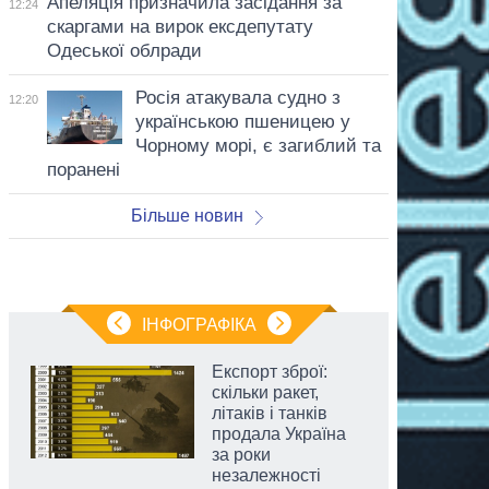
Апеляція призначила засідання за
12:24
скаргами на вирок ексдепутату
Одеської облради
Росія атакувала судно з
12:20
українською пшеницею у
Чорному морі, є загиблий та
поранені
Більше новин
ІНФОГРАФІКА
Експорт зброї:
скільки ракет,
літаків і танків
продала Україна
за роки
незалежності