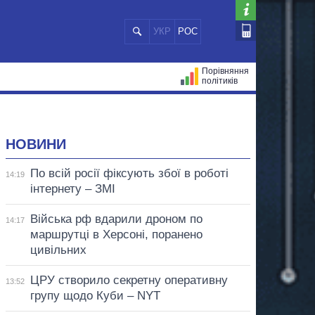
УКР
РОС
Порівняння
політиків
ЦІЙ
МЕРИ МІСТ
ВСІ ПЕРСОНИ
НОВИНИ
По всій росії фіксують збої в роботі
14:19
інтернету – ЗМІ
Війська рф вдарили дроном по
14:17
маршрутці в Херсоні, поранено
цивільних
ЦРУ створило секретну оперативну
13:52
групу щодо Куби – NYT