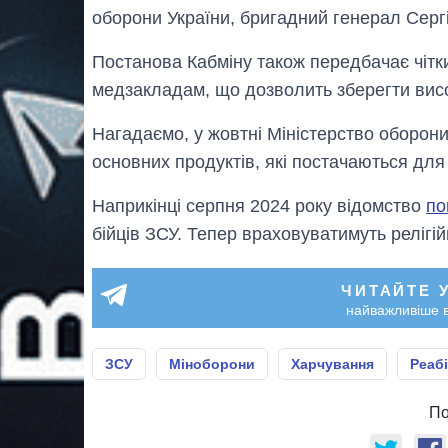
оборони України, бригадний генерал Серг
Постанова Кабміну також передбачає чітк
медзакладам, що дозволить зберегти висо
Нагадаємо, у жовтні Міністерство оборон
основних продуктів, які постачаються для
Наприкінці серпня 2024 року відомство
по
бійців ЗСУ. Тепер враховуватимуть релігій
ЧИТАЙТЕ 
найважливіше в
ЗСУ
Міноборони
Харчування
Реабі
По