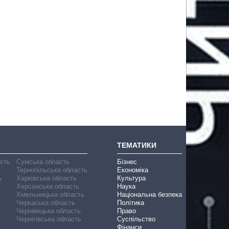
ТЕМАТИКИ
асть
Сумська область
Бізнес
Тернопільська область
Економіка
ь
Харківська область
Культура
Херсонська область
Наука
Хмельницька область
Національна безпека
Черкаська область
Політика
Чернівецька область
Право
Чернігівська область
Суспільство
Фінанси