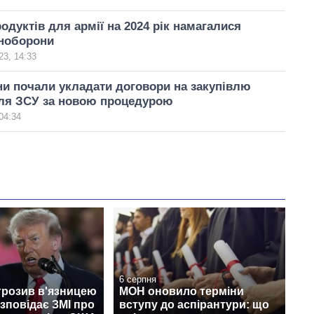
родуктів для армії на 2024 рік намагалися
іноборони
23, 14:33
и почали укладати договори на закупівлю
для ЗСУ за новою процедурою
04:34
6 серпня
грозив в'язницею
МОН оновило терміни
озповідає ЗМІ про
вступу до аспірантури: що