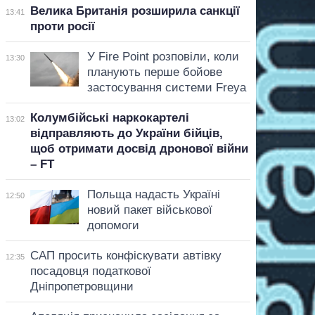
Велика Британія розширила санкції
13:41
проти росії
У Fire Point розповіли, коли
13:30
планують перше бойове
застосування системи Freya
Колумбійські наркокартелі
13:02
відправляють до України бійців,
щоб отримати досвід дронової війни
– FT
Польща надасть Україні
12:50
новий пакет військової
допомоги
САП просить конфіскувати автівку
12:35
посадовця податкової
Дніпропетровщини