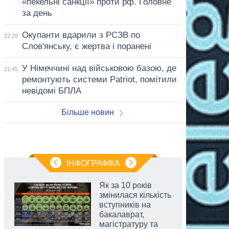
«пекельні санкції» проти рф. Головне
за день
Окупанти вдарили з РСЗВ по
22:29
Слов'янську, є жертва і поранені
У Німеччині над військовою базою, де
21:45
ремонтують системи Patriot, помітили
невідомі БПЛА
Більше новин
ІНФОГРАФІКА
Як за 10 років
змінилася кількість
вступників на
бакалаврат,
магістратуру та