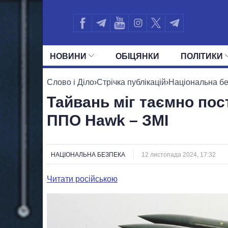
НОВИНИ
ОБIЦЯНКИ
ПОЛIТИКИ
УСІ ПОЛІТИКИ
ПРЕЗИДЕНТ І ОФ
Слово і Діло
›
Стрічка публікацій
›
Національна б
Тайвань міг таємно пос
ППО Hawk – ЗМІ
НАЦІОНАЛЬНА БЕЗПЕКА
12 листопада 2024, 17:32
Читати російською