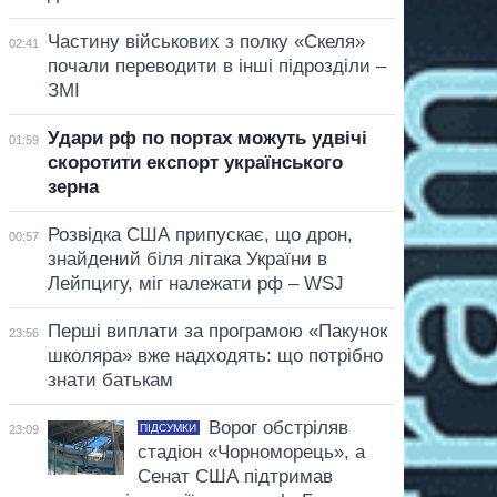
Частину військових з полку «Скеля»
02:41
почали переводити в інші підрозділи –
ЗМІ
Удари рф по портах можуть удвічі
01:59
скоротити експорт українського
зерна
Розвідка США припускає, що дрон,
00:57
знайдений біля літака України в
Лейпцигу, міг належати рф – WSJ
Перші виплати за програмою «Пакунок
23:56
школяра» вже надходять: що потрібно
знати батькам
Ворог обстріляв
ПІДСУМКИ
23:09
стадіон «Чорноморець», а
Сенат США підтримав