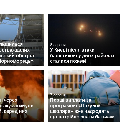
ільшилася
8 серпня
постраждалих
У Києві після атаки
йський обстріл
балістикою у двох районах
«Чорноморець»
сталися пожежі
7 серпня
і через
Перші виплати за
атаку загинули
програмою «Пакунок
, серед них
школяра» вже надходять:
що потрібно знати батькам