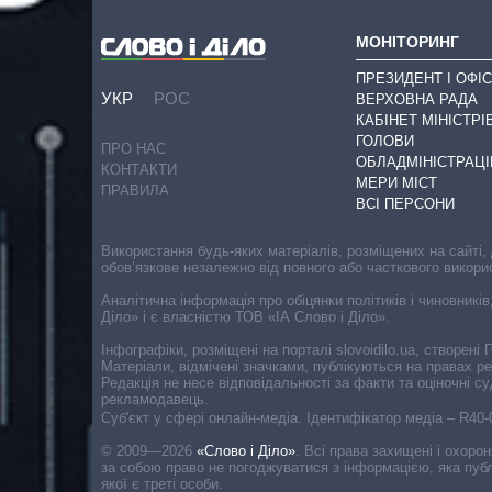
МОНІТОРИНГ
ПРЕЗИДЕНТ І ОФІС
УКР
РОС
ВЕРХОВНА РАДА
КАБІНЕТ МІНІСТРІ
ГОЛОВИ
ПРО НАС
ОБЛАДМІНІСТРАЦІ
КОНТАКТИ
МЕРИ МІСТ
ПРАВИЛА
ВСІ ПЕРСОНИ
Використання будь-яких матеріалів, розміщених на сайті,
обов’язкове незалежно від повного або часткового викори
Аналітична інформація про обіцянки політиків і чиновників
Діло» і є власністю ТОВ «ІА Слово і Діло».
Інфографіки, розміщені на порталі slovoidilo.ua, створен
Матеріали, відмічені значками, публікуються на правах р
Редакція не несе відповідальності за факти та оціночні 
рекламодавець.
Cуб'єкт у сфері онлайн-медіа. Ідентифікатор медіа – R40
© 2009—2026
«Слово і Діло»
.
Всі права захищені і охоро
за собою право не погоджуватися з інформацією, яка публ
якої є треті особи.