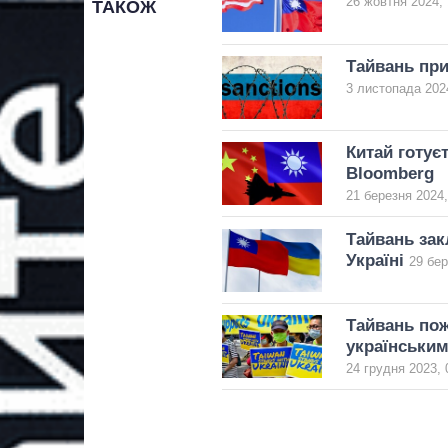
26 жовтня 2024, 
ТАКОЖ
Тайвань при
3 листопада 2024
Китай готує
Bloomberg
21 березня 2024,
Тайвань за
Україні
29 бер
Тайвань пож
українським
24 грудня 2023, 