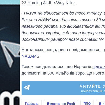
23 Homing All-the-Way Killer.
«HAWK не відноситься до того ж класу, щ
Ракета HAWK має дальність всього 30 мил
наземного радара, що відбивається від пов
допомогти Україні, якби вона інтегрувал
досконалішим радаром нової системи N
Нагадаємо, нещодавно повідомлялося, 
NASAM
S.
Також повідомлялося, що Норвегія
підгот
допомоги на 500 мільйонів євро. До ньог
ЧИТАЙТЕ 
найважливіше в
Тайвань
Вторгнення Росії
ППО
Вій