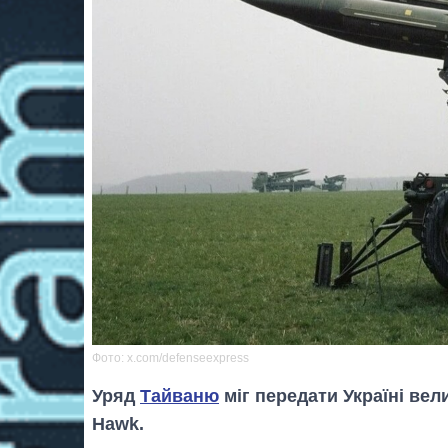
Фото: x.com/defenseexpress
Уряд
Тайваню
міг передати Україні ве
Hawk.