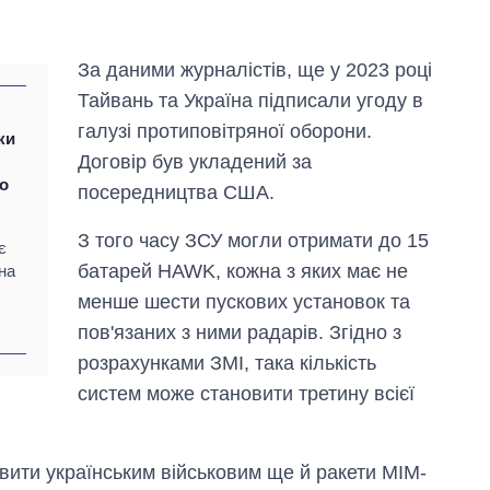
За даними журналістів, ще у 2023 році
Тайвань та Україна підписали угоду в
галузі протиповітряної оборони.
ки
Договір був укладений за
и
го
посередництва США.
З того часу ЗСУ могли отримати до 15
є
батарей HAWK, кожна з яких має не
на
менше шести пускових установок та
пов'язаних з ними радарів. Згідно з
розрахунками ЗМІ, така кількість
систем може становити третину всієї
Вісім масованих
ударів по Україні
за літо: Київ та
область стали
вити українським військовим ще й ракети MIM-
головною ціллю