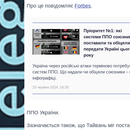
Про це повідомляє
Forbes
.
Пріоритет №1: які
системи ППО союзни
поставили та обіцял
передати Україні цьо
року
Україна через російські атаки терміново потребу
систем ППО. Що надали чи обіцяли союзники – 
інфографіці.
20 червня 2024, 16:30
ППО України.
Зазначається також, що Тайвань міг поста