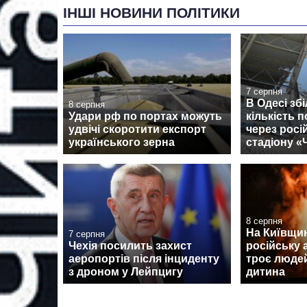
ІНШІ НОВИНИ ПОЛІТИКИ
7 серпня
В Одесі зб
8 серпня
Удари рф по портах можуть
кількість 
удвічі скоротити експорт
через росі
українського зерна
стадіону 
8 серпня
На Київщин
7 серпня
Чехія посилить захист
російську 
аеропортів після інциденту
троє людей
з дроном у Лейпцигу
дитина