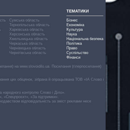
ТЕМАТИКИ
асть
Сумська область
Бізнес
Тернопільська область
Економіка
ь
Харківська область
Культура
Херсонська область
Наука
Хмельницька область
Національна безпека
Черкаська область
Політика
Чернівецька область
Право
Чернігівська область
Суспільство
Фінанси
лання) на www.slovoidilo.ua. Посилання (гіперпосилання)
онання цих обіцянок, зібрана й опрацьована ТОВ «ІА Слово і
ма народного контролю Слово і Діло».
», «Спецпроєкт», «За підтримки».
онодавством відповідальність за зміст реклами несе