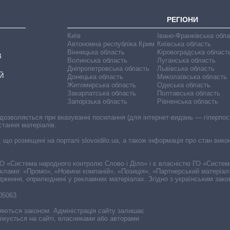
РЕГІОНИ
Київ
Івано-Франківська обл
Автономна республіка Крим
Київська область
Вінницька область
Кіровоградська област
В
Волинська область
Луганська область
Дніпропетровська область
Львівська область
Й
Донецька область
Миколаївська область
Житомирська область
Одеська область
Закарпатська область
Полтавська область
Запорізька область
Рівненська область
 дозволяється при вказуванні посилання (для інтернет-видань — гіперпоси
стання матеріалів.
, що розміщені на порталі slovoidilo.ua, а також інформація про стан вик
і ГО «Система народного контролю Слово і Діло» і є власністю ГО «Систе
еклами: «Промо», «Новини компаній», «Позиція», «Партнерський матеріал
судження, оприлюднені у рекламних матеріалах. Згідно з українським зак
-05063
няються законом. Адміністрація сайту залишає
ікується на сайті, власниками або авторами