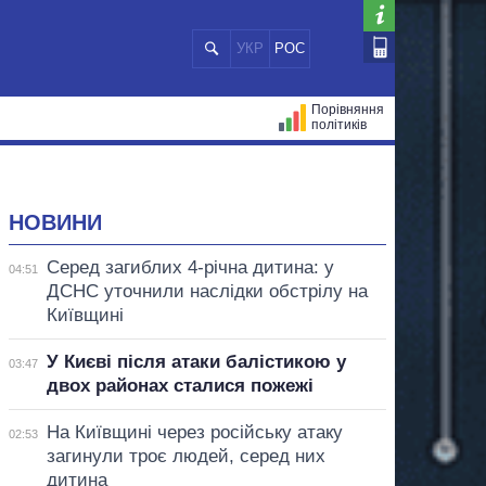
УКР
РОС
Порівняння
політиків
ЦІЙ
МЕРИ МІСТ
ВСІ ПЕРСОНИ
НОВИНИ
Серед загиблих 4-річна дитина: у
04:51
ДСНС уточнили наслідки обстрілу на
Київщині
У Києві після атаки балістикою у
03:47
двох районах сталися пожежі
На Київщині через російську атаку
02:53
загинули троє людей, серед них
дитина