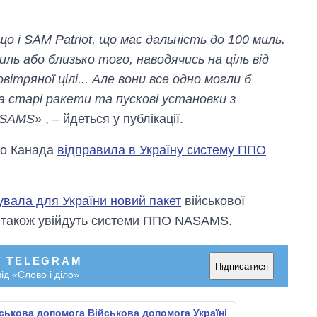
рф
о і SAM Patriot, що має дальність до 100 миль.
ь або близько того, наводячись на ціль від
ітряної цілі... Але вони все одно могли б
а старі ракети та пускові установки з
ASAMS»
, – йдеться у публікації.
що Канада
відправила в Україну систему ППО
увала для України новий пакет
військової
о також увійдуть системи ППО NASAMS.
У TELEGRAM
Підписатися
ід «Слово і діло»
ськова допомога Військова допомога Україні