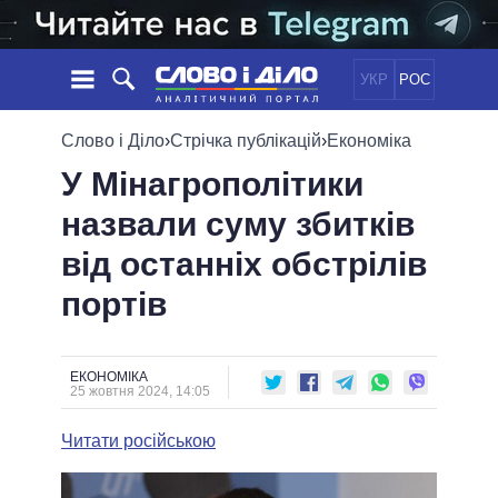
УКР
РОС
НОВИНИ
Слово і Діло
›
Стрічка публікацій
›
Економіка
У Мінагрополітики
ОБIЦЯНКИ
СТРІЧКА
ПОЛІТИКА
назвали суму збитків
ПОДІЇ
ЕКОНОМІКА
ПОЛIТИКИ
від останніх обстрілів
СТАТТІ
СУСПІЛЬСТВО
ІНФОГРАФІКА
ДУМКИ
СВІТ
УСІ ПОЛІТИКИ
портів
ОГЛЯДИ
ПРЕЗИДЕНТ І ОФІС
ВІДЕО
ДАЙДЖЕСТИ
ВЕРХОВНА РАДА
ЕКОНОМІКА
ПІДТРИМАТИ
КАБІНЕТ МІНІСТРІВ
25 жовтня 2024, 14:05
ГОЛОВИ ОБЛАДМІНІСТРАЦІЙ
ПОРІВНЯННЯ ПОЛІТИКІВ
Читати російською
МЕРИ МІСТ
ВСІ ПЕРСОНИ