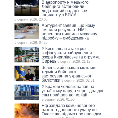
В аеропорту німецького
Лейпцига встановили
додатковий радар після
інциденту з БПЛА
8 серпня 2026, 20:08
Абітурієнт заявив, що йому
змінили результат НМТ:
перевірка виявила можливу
підробку – омбудсменка
9 серпня 2026, 04:59
У Києві після атаки рф
зафіксували забруднення
озера Кирилівське та струмка
Сирець
8 серпня 2026, 21:12
Зеленський назвав можливі
терміни бойового
застосування української
балістики
9 серпня 2026, 02:31
У Кракові чоловік напав на
українську пару, а через два дні
сам прийшов до поліції
9 серпня 2026, 01:53
Рф завдала комбінованого
ракетно-дронового удару по
Одесі: що відомо про наслідки