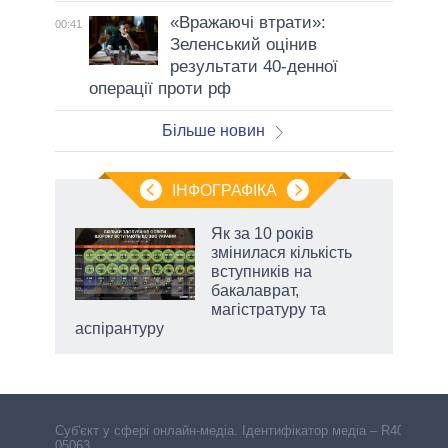
«Вражаючі втрати»:
00:41
Зеленський оцінив
результати 40-денної
операції проти рф
Більше новин
ІНФОГРАФІКА
 5
Як за 10 років
вго
змінилася кількість
вступників на
бакалаврат,
магістратуру та
аспірантуру
Cуб'єкт у сфері онлайн-медіа. Ідентифікатор медіа – R40-
05063