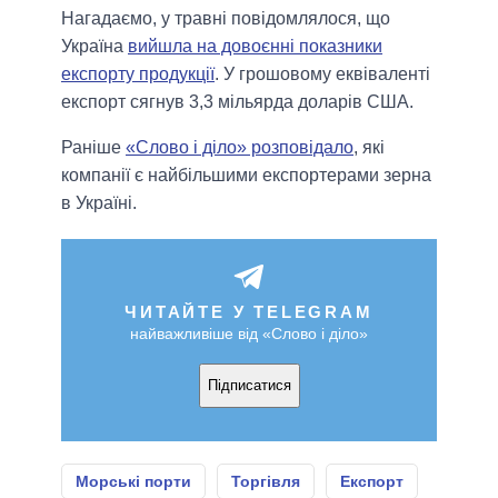
Нагадаємо, у травні повідомлялося, що
Україна
вийшла на довоєнні показники
експорту продукції
. У грошовому еквіваленті
експорт сягнув 3,3 мільярда доларів США.
Раніше
«Слово і діло» розповідало
, які
компанії є найбільшими експортерами зерна
в Україні.
ЧИТАЙТЕ У TELEGRAM
найважливіше від «Слово і діло»
Підписатися
Морські порти
Торгівля
Експорт