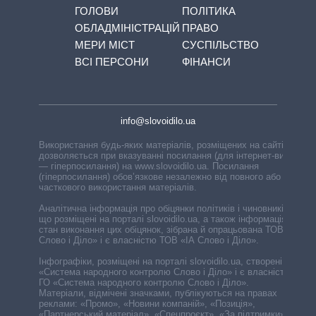
ГОЛОВИ
ПОЛІТИКА
ОБЛАДМІНІСТРАЦІЙ
ПРАВО
МЕРИ МІСТ
СУСПІЛЬСТВО
ВСІ ПЕРСОНИ
ФІНАНСИ
info@slovoidilo.ua
Використання будь-яких матеріалів, розміщених на сайті,
дозволяється при вказуванні посилання (для інтернет-видань
— гіперпосилання) на www.slovoidilo.ua. Посилання
(гіперпосилання) обов’язкове незалежно від повного або
часткового використання матеріалів.
Аналітична інформація про обіцянки політиків і чиновників,
що розміщені на порталі slovoidilo.ua, а також інформація про
стан виконання цих обіцянок, зібрана й опрацьована ТОВ «ІА
Слово і Діло» і є власністю ТОВ «ІА Слово і Діло».
Інфографіки, розміщені на порталі slovoidilo.ua, створені ГО
«Система народного контролю Слово і Діло» і є власністю
ГО «Система народного контролю Слово і Діло».
Матеріали, відмічені значками, публікуються на правах
реклами: «Промо», «Новини компаній», «Позиція»,
«Партнерський матеріал», «Спецпроєкт», «За підтримки».