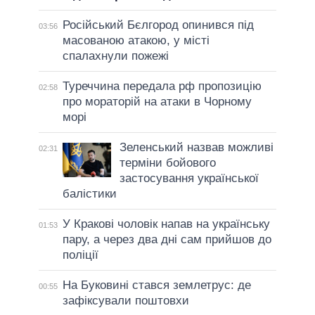
Російський Бєлгород опинився під
03:56
масованою атакою, у місті
спалахнули пожежі
Туреччина передала рф пропозицію
02:58
про мораторій на атаки в Чорному
морі
Зеленський назвав можливі
02:31
терміни бойового
застосування української
балістики
У Кракові чоловік напав на українську
01:53
пару, а через два дні сам прийшов до
поліції
На Буковині стався землетрус: де
00:55
зафіксували поштовхи