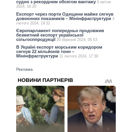
судно з рекордним обсягом вантажу
6 квітня
2024, 16:20
Експорт через порти Одещини майже сягнув
довоєнних показників – Мінінфраструктури
3
лютого 2024, 19:32
Європарламент попередньо продовжив
безмитний експорт української
сільгосппродукції
20 березня 2024, 05:53
В Україні експорт морським коридором
сягнув 22 мільйонів тонн –
Мінінфраструктури
11 лютого 2024, 17:30