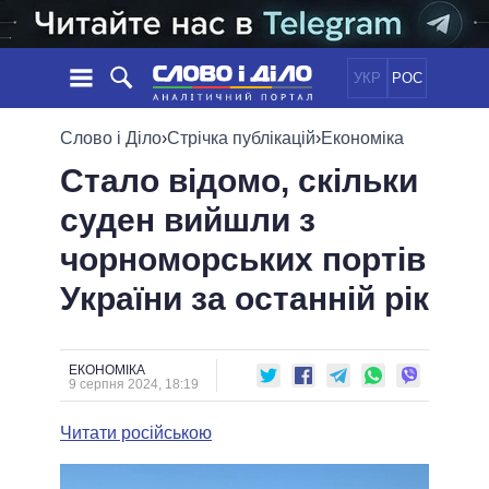
УКР
РОС
НОВИНИ
Слово і Діло
›
Стрічка публікацій
›
Економіка
Стало відомо, скільки
ОБIЦЯНКИ
СТРІЧКА
ПОЛІТИКА
суден вийшли з
ПОДІЇ
ЕКОНОМІКА
ПОЛIТИКИ
чорноморських портів
СТАТТІ
СУСПІЛЬСТВО
ІНФОГРАФІКА
ДУМКИ
СВІТ
УСІ ПОЛІТИКИ
України за останній рік
ОГЛЯДИ
ПРЕЗИДЕНТ І ОФІС
ВІДЕО
ДАЙДЖЕСТИ
ВЕРХОВНА РАДА
ЕКОНОМІКА
ПІДТРИМАТИ
КАБІНЕТ МІНІСТРІВ
9 серпня 2024, 18:19
ГОЛОВИ ОБЛАДМІНІСТРАЦІЙ
ПОРІВНЯННЯ ПОЛІТИКІВ
Читати російською
МЕРИ МІСТ
ВСІ ПЕРСОНИ