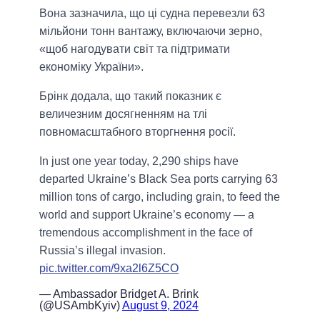
Вона зазначила, що ці судна перевезли 63
мільйони тонн вантажу, включаючи зерно,
«щоб нагодувати світ та підтримати
економіку України».
Брінк додала, що такий показник є
величезним досягненням на тлі
повномасштабного вторгнення росії.
In just one year today, 2,290 ships have
departed Ukraine’s Black Sea ports carrying 63
million tons of cargo, including grain, to feed the
world and support Ukraine’s economy — a
tremendous accomplishment in the face of
Russia’s illegal invasion.
pic.twitter.com/9xa2l6Z5CO
— Ambassador Bridget A. Brink
(@USAmbKyiv)
August 9, 2024