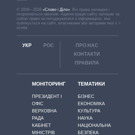
© 2009—2026
«Слово і Діло»
.
Всі права захищені і
охороняються законом. Адміністрація сайту залишає за
собою право не погоджуватися з інформацією, яка
публікується на сайті, власниками або авторами якої є треті
особи.
УКР
РОС
ПРО НАС
КОНТАКТИ
ПРАВИЛА
МОНІТОРИНГ
ТЕМАТИКИ
ПРЕЗИДЕНТ І
БІЗНЕС
ОФІС
ЕКОНОМІКА
ВЕРХОВНА
КУЛЬТУРА
РАДА
НАУКА
КАБІНЕТ
НАЦІОНАЛЬНА
МІНІСТРІВ
БЕЗПЕКА