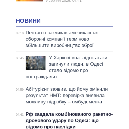
9 серпня 2026, 04:41
НОВИНИ
Пентагон закликав американські
09:18
оборонні компанії терміново
збільшити виробництво зброї
У Харкові внаслідок атаки
08:45
загинули люди, в Одесі
стало відомо про
постраждалих
Абітурієнт заявив, що йому змінили
04:59
результат НМТ: перевірка виявила
можливу підробку – омбудсменка
Рф завдала комбінованого ракетно-
04:41
дронового удару по Одесі: що
відомо про наслідки