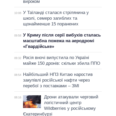
вироком
У Таїланді сталася стрілянина у
10:08
школі, семеро загиблих та
щонайменше 15 поранених
У Криму після серії вибухів сталась
09:58
масштабна пожежа на аеродромі
«Гвардійське»
Росія вночі випустила по Україні
09:32
майже 150 дронів: скільки збила ППО
Найбільший НПЗ Китаю наростив
08:54
закупівлі російської нафти через
перебої з поставками – ЗМІ
Дрони атакували черговий
08:16
логістичний центр
Wildberries у російському
Єкатеринбурзі