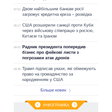
Двом найбільшим банкам росії
07:51
загрожує кредитна криза – розвідка
США розширили санкції проти Куби
05:17
через військову співпрацю з росією,
Китаєм та Іраном
Радник президента попередив
04:57
бізнес про фейкові листи з
погрозами атак дронів
Трамп підписав укази, які обмежують
04:39
право на громадянство за
народженням у США
Більше новин
ІНФОГРАФІКА