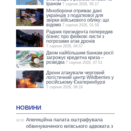
Іраном
7 серпня 2026, 05:17
Міноборони отримає дані
українців з податкової для
звірки військового обліку: що
відомо
7 серпня 2026, 01:59
Радник президента попередив
бізнес про фейкові листи з
погрозами атак дронів
7 серпня 2026, 04:57
Двом найбільшим банкам росії
загрожує кредитна криза –
розвідка
7 серпня 2026, 07:51
Дрони атакували черговий
логістичний центр Wildberries у
російському Єкатеринбурзі
7 серпня 2026, 08:16
НОВИНИ
Апеляційна палата оштрафувала
10:10
обвинуваченого київського адвоката з