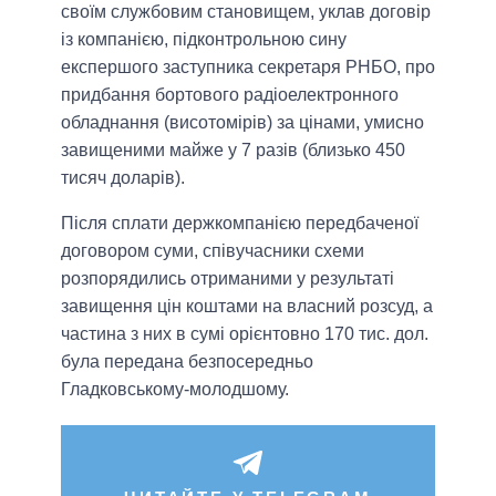
своїм службовим становищем, уклав договір
із компанією, підконтрольною сину
експершого заступника секретаря РНБО, про
придбання бортового радіоелектронного
обладнання (висотомірів) за цінами, умисно
завищеними майже у 7 разів (близько 450
тисяч доларів).
Після сплати держкомпанією передбаченої
договором суми, співучасники схеми
розпорядились отриманими у результаті
завищення цін коштами на власний розсуд, а
частина з них в сумі орієнтовно 170 тис. дол.
була передана безпосередньо
Гладковському-молодшому.