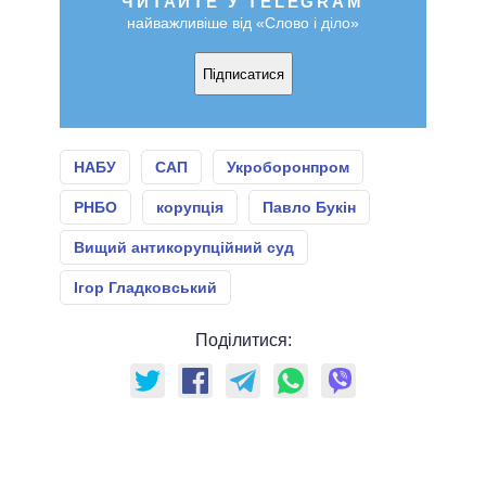
ЧИТАЙТЕ У TELEGRAM
найважливіше від «Слово і діло»
Підписатися
НАБУ
САП
Укроборонпром
РНБО
корупція
Павло Букін
Вищий антикорупційний суд
Ігор Гладковський
Поділитися: