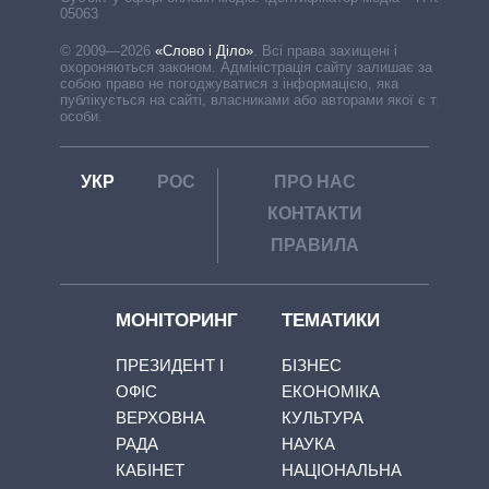
05063
© 2009—2026
«Слово і Діло»
.
Всі права захищені і
охороняються законом. Адміністрація сайту залишає за
собою право не погоджуватися з інформацією, яка
публікується на сайті, власниками або авторами якої є треті
особи.
УКР
РОС
ПРО НАС
КОНТАКТИ
ПРАВИЛА
МОНІТОРИНГ
ТЕМАТИКИ
ПРЕЗИДЕНТ І
БІЗНЕС
ОФІС
ЕКОНОМІКА
ВЕРХОВНА
КУЛЬТУРА
РАДА
НАУКА
КАБІНЕТ
НАЦІОНАЛЬНА