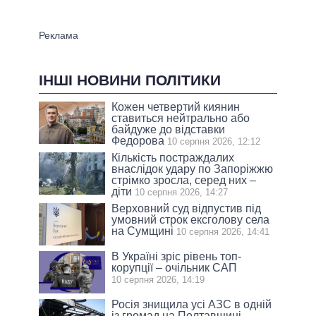
ІНШІ НОВИНИ ПОЛІТИКИ
Кожен четвертий киянин
ставиться нейтрально або
байдуже до відставки
Федорова
10 серпня 2026, 12:12
Кількість постраждалих
внаслідок удару по Запоріжжю
стрімко зросла, серед них –
діти
10 серпня 2026, 14:27
Верховний суд відпустив під
умовний строк ексголову села
на Сумщині
10 серпня 2026, 14:41
В Україні зріс рівень топ-
корупції – очільник САП
10 серпня 2026, 14:19
Росія знищила усі АЗС в одній
із громад на Полтавщині