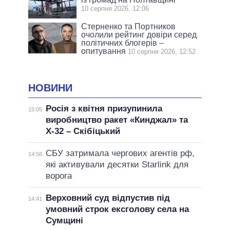
10 серпня 2026, 12:06
Стерненко та Портников
очолили рейтинг довіри серед
політичних блогерів –
опитування
10 серпня 2026, 12:52
НОВИНИ
Росія з квітня призупинила
15:05
виробництво ракет «Кинджал» та
Х-32 – Скібіцький
СБУ затримала чергових агентів рф,
14:58
які активували десятки Starlink для
ворога
Верховний суд відпустив під
14:41
умовний строк ексголову села на
Сумщині