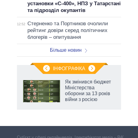
установки «С-400», НПЗ у Татарстані
та підрозділ окупантів
Стерненко та Портников очолили
12:52
рейтинг довіри серед політичних
блогерів – опитування
Більше новин
ІНФОГРАФІКА
Як змінився бюджет
ть
Міністерства
оборони за 13 років
війни з росією
Cуб'єкт у сфері онлайн-медіа. Ідентифікатор медіа – R40-