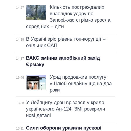
Кількість постраждалих
14:27
внаслідок удару по
Запоріжжю стрімко зросла,
серед них – діти
В Україні зріс рівень топ-корупції –
14:19
очільник САП
ВАКС змінив запобіжний захід
14:17
Єрмаку
Уряд продовжив послугу
13:46
«Шлюб онлайн» ще на два
роки
У Лейпцигу дрон врізався у крило
13:38
українського Ан-124: ЗМІ розкрили
нові деталі
Сили оборони уразили пускові
13:11