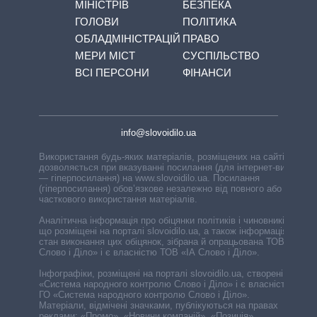
МІНІСТРІВ
БЕЗПЕКА
ГОЛОВИ
ПОЛІТИКА
ОБЛАДМІНІСТРАЦІЙ
ПРАВО
МЕРИ МІСТ
СУСПІЛЬСТВО
ВСІ ПЕРСОНИ
ФІНАНСИ
info@slovoidilo.ua
Використання будь-яких матеріалів, розміщених на сайті,
дозволяється при вказуванні посилання (для інтернет-видань
— гіперпосилання) на www.slovoidilo.ua. Посилання
(гіперпосилання) обов’язкове незалежно від повного або
часткового використання матеріалів.
Аналітична інформація про обіцянки політиків і чиновників,
що розміщені на порталі slovoidilo.ua, а також інформація про
стан виконання цих обіцянок, зібрана й опрацьована ТОВ «ІА
Слово і Діло» і є власністю ТОВ «ІА Слово і Діло».
Інфографіки, розміщені на порталі slovoidilo.ua, створені ГО
«Система народного контролю Слово і Діло» і є власністю
ГО «Система народного контролю Слово і Діло».
Матеріали, відмічені значками, публікуються на правах
реклами: «Промо», «Новини компаній», «Позиція»,