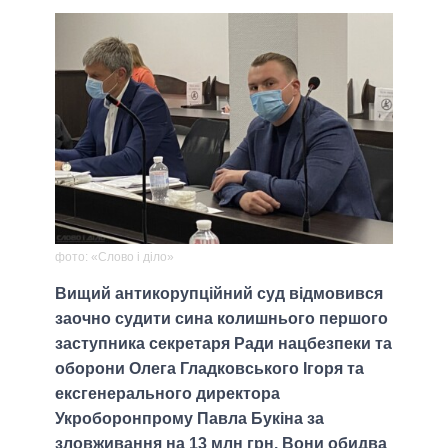
фото: «Слово і діло»
Вищий антикорупційний суд відмовився
заочно судити сина колишнього першого
заступника секретаря Ради нацбезпеки та
оборони Олега Гладковського Ігоря та
ексгенерального директора
Укроборонпрому Павла Букіна за
зловживання на 13 млн грн. Вони обидва