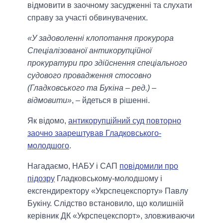
відмовити в заочному засудженні та слухати
справу за участі обвинувачених.
«У задоволенні клопотання прокурора
Спеціалізованої антикорупційної
прокуратури про здійснення спеціального
судового провадження стосовно
(Гладковського та Букіна – ред.) –
відмовити»
, – йдеться в рішенні.
Як відомо,
антикорупційний суд повторно
заочно заарештував Гладковського-
молодшого
.
Нагадаємо, НАБУ і САП
повідомили про
підозру
Гладковському-молодшому і
ексгендиректору «Укрспецекспорту» Павлу
Букіну. Слідство встановило, що колишній
керівник ДК «Укрспецекспорт», зловживаючи