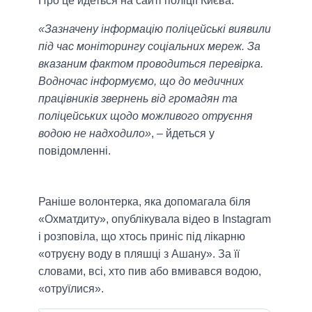
Про це йдеться на сайті поліції Києва.
«Зазначену інформацію поліцейські виявили
під час моніторингу соціальних мереж. За
вказаним фактом проводиться перевірка.
Водночас інформуємо, що до медичних
працівників звернень від громадян та
поліцейських щодо можливого отруєння
водою не надходило»
, – йдеться у
повідомленні.
Раніше волонтерка, яка допомагала біля
«Охматдиту», опублікувала відео в Instagram
і розповіла, що хтось приніс під лікарню
«отруєну воду в пляшці з Ашану». За її
словами, всі, хто пив або вмивався водою,
«отруїлися».