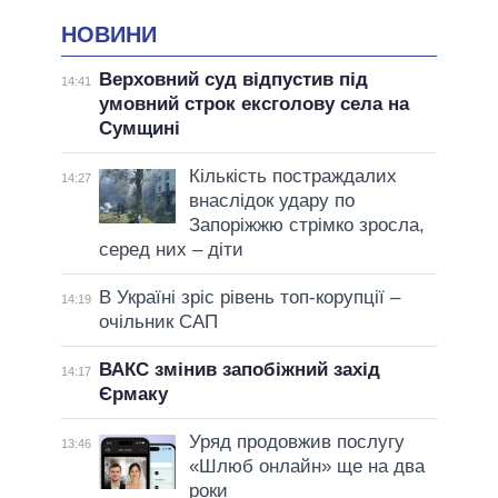
НОВИНИ
Верховний суд відпустив під
14:41
умовний строк ексголову села на
Сумщині
Кількість постраждалих
14:27
внаслідок удару по
Запоріжжю стрімко зросла,
серед них – діти
В Україні зріс рівень топ-корупції –
14:19
очільник САП
ВАКС змінив запобіжний захід
14:17
Єрмаку
Уряд продовжив послугу
13:46
«Шлюб онлайн» ще на два
роки