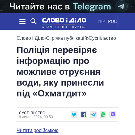
УКР
РОС
НОВИНИ
Слово і Діло
›
Стрічка публікацій
›
Суспільство
Поліція перевіряє
ОБIЦЯНКИ
СТРІЧКА
ПОЛІТИКА
інформацію про
ПОДІЇ
ЕКОНОМІКА
ПОЛIТИКИ
можливе отруєння
СТАТТІ
СУСПІЛЬСТВО
ІНФОГРАФІКА
ДУМКИ
СВІТ
УСІ ПОЛІТИКИ
води, яку принесли
ОГЛЯДИ
ПРЕЗИДЕНТ І ОФІС
під «Охматдит»
ВІДЕО
ДАЙДЖЕСТИ
ВЕРХОВНА РАДА
ПІДТРИМАТИ
КАБІНЕТ МІНІСТРІВ
ГОЛОВИ ОБЛАДМІНІСТРАЦІЙ
СУСПІЛЬСТВО
ПОРІВНЯННЯ ПОЛІТИКІВ
9 липня 2024, 09:53
МЕРИ МІСТ
Читати російською
ВСІ ПЕРСОНИ