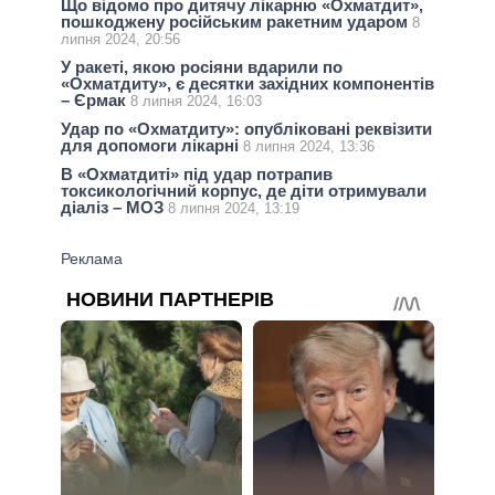
Що відомо про дитячу лікарню «Охматдит»,
пошкоджену російським ракетним ударом
8
липня 2024, 20:56
У ракеті, якою росіяни вдарили по
«Охматдиту», є десятки західних компонентів
– Єрмак
8 липня 2024, 16:03
Удар по «Охматдиту»: опубліковані реквізити
для допомоги лікарні
8 липня 2024, 13:36
В «Охматдиті» під удар потрапив
токсикологічний корпус, де діти отримували
діаліз – МОЗ
8 липня 2024, 13:19