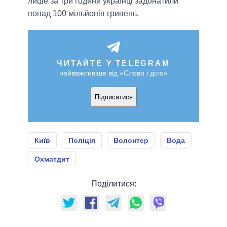
лише за три години українці задонатили
понад 100 мільйонів гривень.
ЧИТАЙТЕ У TELEGRAM
найважливіше від «Слово і діло»
Підписатися
Київ
Поліція
Волонтер
Вода
Охматдит
Поділитися: