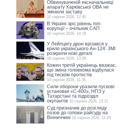
Обвинуваченій ексначальниці
апарату Харківської ОВА не
змінили заставу
10 серпня 2026, 12:40
В Україні зріс рівень топ-
корупції – очільник САП
10 серпня 2026, 14:19
У Лейпцигу дрон врізався у
крило українського Ан-124: ЗМІ
розкрили нові деталі
10 серпня 2026, 13:38
Кожен третій українець вважає,
що зміна головкома відбулася
під тиском протестів
10 серпня 2026, 11:35
Сили оборони уразили пускові
установки «С-400», НПЗ у
Татарстані та підрозділ
окупантів
10 серпня 2026, 13:11
Суд призначив до розгляду
позов до голови райсуду на
Вінниччині
10 серпня 2026, 11:20