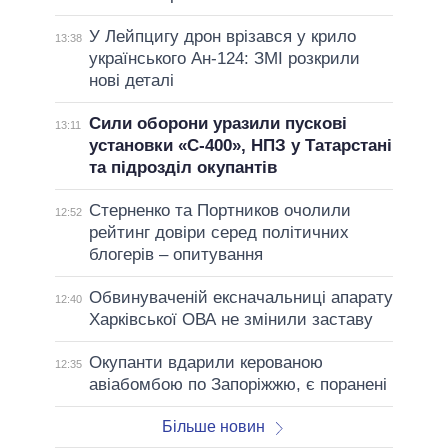
У Лейпцигу дрон врізався у крило
13:38
українського Ан-124: ЗМІ розкрили
нові деталі
Сили оборони уразили пускові
13:11
установки «С-400», НПЗ у Татарстані
та підрозділ окупантів
Стерненко та Портников очолили
12:52
рейтинг довіри серед політичних
блогерів – опитування
Обвинуваченій ексначальниці апарату
12:40
Харківської ОВА не змінили заставу
Окупанти вдарили керованою
12:35
авіабомбою по Запоріжжю, є поранені
Більше новин