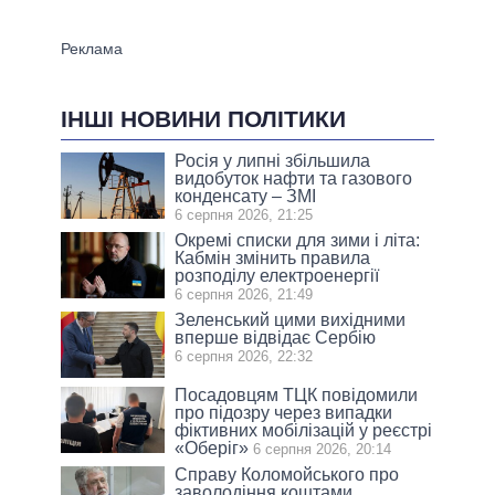
ІНШІ НОВИНИ ПОЛІТИКИ
Росія у липні збільшила
видобуток нафти та газового
конденсату – ЗМІ
6 серпня 2026, 21:25
Окремі списки для зими і літа:
Кабмін змінить правила
розподілу електроенергії
6 серпня 2026, 21:49
Зеленський цими вихідними
вперше відвідає Сербію
6 серпня 2026, 22:32
Посадовцям ТЦК повідомили
про підозру через випадки
фіктивних мобілізацій у реєстрі
«Оберіг»
6 серпня 2026, 20:14
Справу Коломойського про
заволодіння коштами