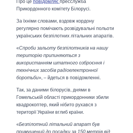
Про це
повідомляє
пресслужба
Прикордонного комітету Білорусі.
За їхніми словами, вздовж кордону
регулярно помічають розвідувальні польоти
українських безпілотних літальних апаратів.
«
Спроби зальоту безпілотників на нашу
територію припиняються з
використанням штатного озброєння і
технічних засобів радіоелектронної
боротьби
», – йдеться в повідомленні.
Так, за даними білорусів, днями в
Гомельській області прикордонники збили
квадрокоптер, який нібито рухався з
території України вглиб країни.
«
Безпілотний літальний апарат був
примушений до посадки за 150 метрів від