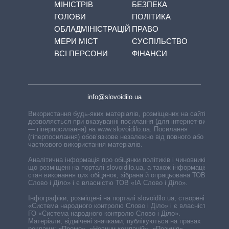
МІНІСТРІВ
БЕЗПЕКА
ГОЛОВИ
ПОЛІТИКА
ОБЛАДМІНІСТРАЦІЙ
ПРАВО
МЕРИ МІСТ
СУСПІЛЬСТВО
ВСІ ПЕРСОНИ
ФІНАНСИ
info@slovoidilo.ua
Використання будь-яких матеріалів, розміщених на сайті,
дозволяється при вказуванні посилання (для інтернет-видань
— гіперпосилання) на www.slovoidilo.ua. Посилання
(гіперпосилання) обов’язкове незалежно від повного або
часткового використання матеріалів.
Аналітична інформація про обіцянки політиків і чиновників,
що розміщені на порталі slovoidilo.ua, а також інформація про
стан виконання цих обіцянок, зібрана й опрацьована ТОВ «ІА
Слово і Діло» і є власністю ТОВ «ІА Слово і Діло».
Інфографіки, розміщені на порталі slovoidilo.ua, створені ГО
«Система народного контролю Слово і Діло» і є власністю
ГО «Система народного контролю Слово і Діло».
Матеріали, відмічені значками, публікуються на правах
реклами: «Промо», «Новини компаній», «Позиція»,