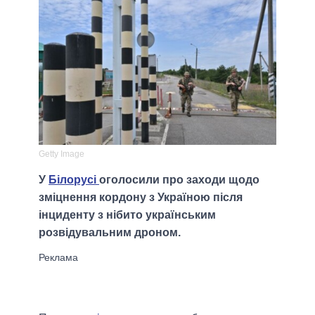
Getty Image
У
Білорусі
оголосили про заходи щодо
зміцнення кордону з Україною після
інциденту з нібито українським
розвідувальним дроном.