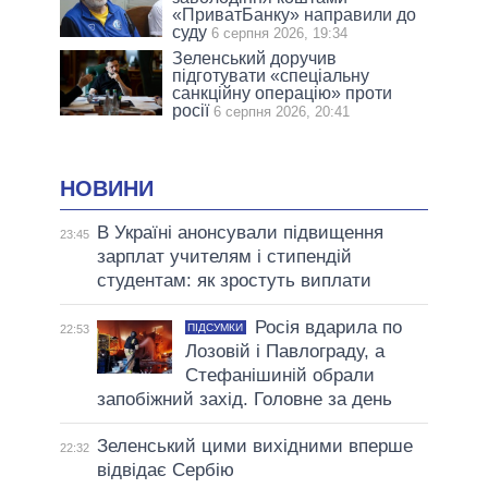
«ПриватБанку» направили до
суду
6 серпня 2026, 19:34
Зеленський доручив
підготувати «спеціальну
санкційну операцію» проти
росії
6 серпня 2026, 20:41
НОВИНИ
В Україні анонсували підвищення
23:45
зарплат учителям і стипендій
студентам: як зростуть виплати
Росія вдарила по
ПІДСУМКИ
22:53
Лозовій і Павлограду, а
Стефанішиній обрали
запобіжний захід. Головне за день
Зеленський цими вихідними вперше
22:32
відвідає Сербію