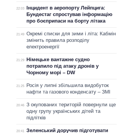
Інцидент в аеропорту Лейпцига:
22:03
Бундестаг спростував інформацію
про боєприпаси на борту літака
Окремі списки для зими і літа: Кабмін
21:49
змінить правила розподілу
електроенергії
Німецьке вантажне судно
21:29
потрапило під атаку дронів у
Чорному морі – DW
Росія у липні збільшила видобуток
21:25
нафти та газового конденсату – ЗМІ
З окупованих територій повернули ще
20:46
одну групу українських дітей та
підлітків
Зеленський доручив підготувати
20:41