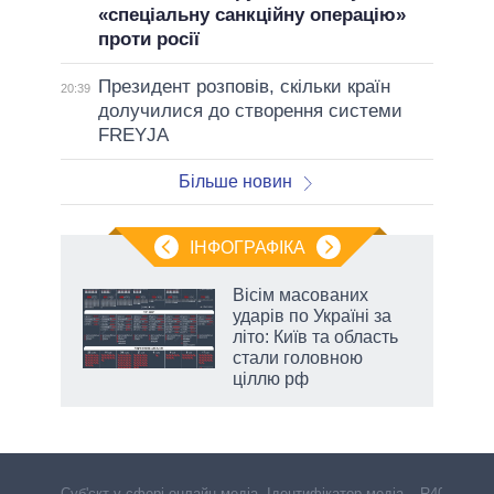
«спеціальну санкційну операцію»
проти росії
Президент розповів, скільки країн
20:39
долучилися до створення системи
FREYJA
Більше новин
ІНФОГРАФІКА
Вісім масованих
ть
ударів по Україні за
літо: Київ та область
стали головною
ціллю рф
Cуб'єкт у сфері онлайн-медіа. Ідентифікатор медіа – R40-