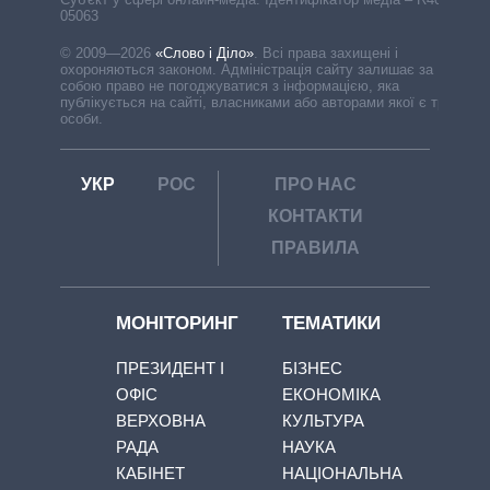
05063
© 2009—2026
«Слово і Діло»
.
Всі права захищені і
охороняються законом. Адміністрація сайту залишає за
собою право не погоджуватися з інформацією, яка
публікується на сайті, власниками або авторами якої є треті
особи.
УКР
РОС
ПРО НАС
КОНТАКТИ
ПРАВИЛА
МОНІТОРИНГ
ТЕМАТИКИ
ПРЕЗИДЕНТ І
БІЗНЕС
ОФІС
ЕКОНОМІКА
ВЕРХОВНА
КУЛЬТУРА
РАДА
НАУКА
КАБІНЕТ
НАЦІОНАЛЬНА