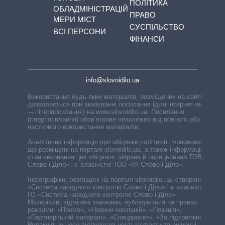
ПОЛІТИКА
ОБЛАДМІНІСТРАЦІЙ
ПРАВО
МЕРИ МІСТ
СУСПІЛЬСТВО
ВСІ ПЕРСОНИ
ФІНАНСИ
info@slovoidilo.ua
Використання будь-яких матеріалів, розміщених на сайті,
дозволяється при вказуванні посилання (для інтернет-видань
— гіперпосилання) на www.slovoidilo.ua. Посилання
(гіперпосилання) обов’язкове незалежно від повного або
часткового використання матеріалів.
Аналітична інформація про обіцянки політиків і чиновників,
що розміщені на порталі slovoidilo.ua, а також інформація про
стан виконання цих обіцянок, зібрана й опрацьована ТОВ «ІА
Слово і Діло» і є власністю ТОВ «ІА Слово і Діло».
Інфографіки, розміщені на порталі slovoidilo.ua, створені ГО
«Система народного контролю Слово і Діло» і є власністю
ГО «Система народного контролю Слово і Діло».
Матеріали, відмічені значками, публікуються на правах
реклами: «Промо», «Новини компаній», «Позиція»,
«Партнерський матеріал», «Спецпроєкт», «За підтримки».
Редакція не несе відповідальності за факти та оціночні