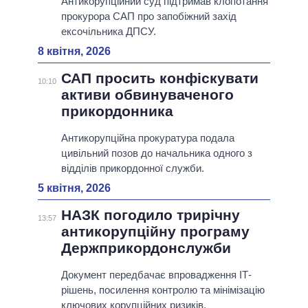
Антикорупційний суд підтримав клопотання
прокурора САП про запобіжний захід
ексочільника ДПСУ.
8 квітня, 2026
САП просить конфіскувати
10:10
активи обвинуваченого
прикордонника
Антикорупційна прокуратура подала
цивільний позов до начальника одного з
відділів прикордонної служби.
5 квітня, 2026
НАЗК погодило трирічну
13:57
антикорупційну програму
Держприкордонслужби
Документ передбачає впровадження ІТ-
рішень, посилення контролю та мінімізацію
ключових корупційних ризиків.