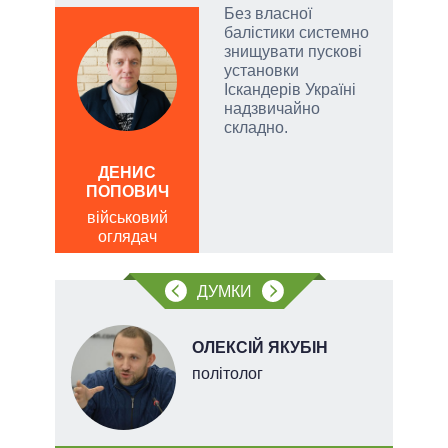
Без власної
огли
балістики системно
 на
знищувати пускові
іри
установки
Іскандерів Україні
надзвичайно
складно.
ЛЕОН
ДЕНИС
по
ПОПОВИЧ
о
військовий
оглядач
ДУМКИ
ОЛЕКСІЙ ЯКУБІН
ого
політолог
ій