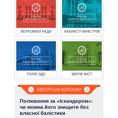
РІВЕНЬ
РІВЕНЬ
ВІДПОВІДАЛЬНОСТІ
ВІДПОВІДАЛЬНОСТІ
ВЕРХОВНОЇ РАДИ
КАБІНЕТУ МІНІСТРІВ
РІВЕНЬ
РІВЕНЬ
ВІДПОВІДАЛЬНОСТІ
ВІДПОВІДАЛЬНОСТІ
ГОЛІВ ОДА
МЕРІВ МІСТ
АВТОРСЬКІ КОЛОНКИ
Полювання за «Іскандером»:
Лип
чи можна його знищити без
Кол
власної балістики