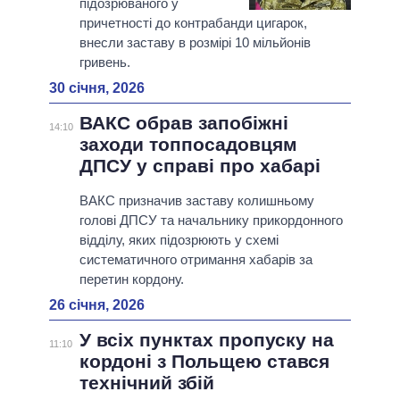
підозрюваного у
причетності до контрабанди цигарок,
внесли заставу в розмірі 10 мільйонів
гривень.
30 січня, 2026
ВАКС обрав запобіжні
14:10
заходи топпосадовцям
ДПСУ у справі про хабарі
ВАКС призначив заставу колишньому
голові ДПСУ та начальнику прикордонного
відділу, яких підозрюють у схемі
систематичного отримання хабарів за
перетин кордону.
26 січня, 2026
У всіх пунктах пропуску на
11:10
кордоні з Польщею стався
технічний збій