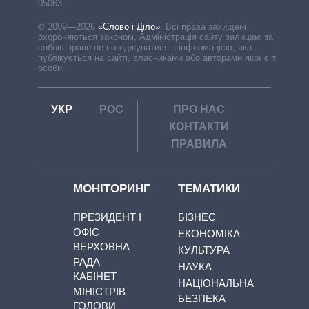
05063
© 2009—2026
«Слово і Діло»
.
Всі права захищені і
охороняються законом. Адміністрація сайту залишає за
собою право не погоджуватися з інформацією, яка
публікується на сайті, власниками або авторами якої є треті
особи.
УКР
РОС
ПРО НАС
КОНТАКТИ
ПРАВИЛА
МОНІТОРИНГ
ТЕМАТИКИ
ПРЕЗИДЕНТ І
БІЗНЕС
ОФІС
ЕКОНОМІКА
ВЕРХОВНА
КУЛЬТУРА
РАДА
НАУКА
КАБІНЕТ
НАЦІОНАЛЬНА
МІНІСТРІВ
БЕЗПЕКА
ГОЛОВИ