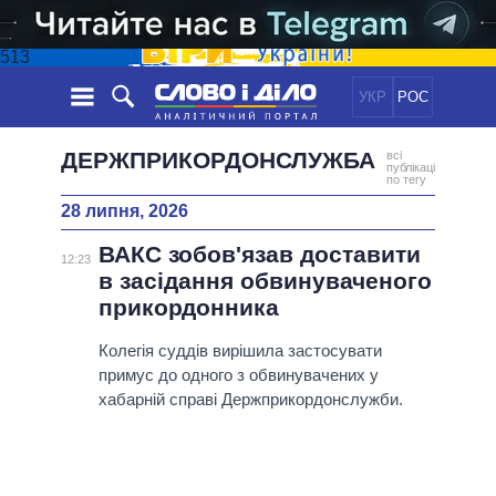
513
УКР
РОС
НОВИНИ
ДЕРЖПРИКОРДОНСЛУЖБА
всі
публікації
по тегу
ОБIЦЯНКИ
СТРІЧКА
ПОЛІТИКА
28 липня, 2026
ПОДІЇ
ЕКОНОМІКА
ВАКС зобов'язав доставити
ПОЛIТИКИ
12:23
СТАТТІ
СУСПІЛЬСТВО
в засідання обвинуваченого
ІНФОГРАФІКА
ДУМКИ
СВІТ
прикордонника
УСІ ПОЛІТИКИ
ОГЛЯДИ
ПРЕЗИДЕНТ І ОФІС
Колегія суддів вирішила застосувати
ВІДЕО
ДАЙДЖЕСТИ
ВЕРХОВНА РАДА
примус до одного з обвинувачених у
хабарній справі Держприкордонслужби.
ПІДТРИМАТИ
КАБІНЕТ МІНІСТРІВ
ГОЛОВИ ОБЛАДМІНІСТРАЦІЙ
ПОРІВНЯННЯ ПОЛІТИКІВ
МЕРИ МІСТ