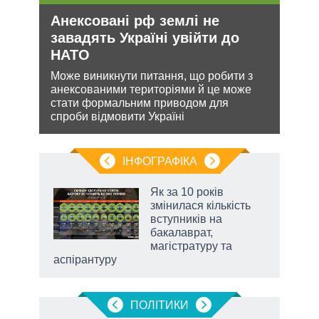
Анексовані рф землі не
Укр
утін
завадять Україні увійти до
дец
рт
НАТО
теп
шенню
Може виникнути питання, що робити з
Деце
анексованими територіями й це може
дозво
ну
стати формальним приводом для
виве
спроби відмовити Україні
опал
ІНФОГРАФІКА
жет
Як за 10 років
змінилася кількість
ків
вступників на
бакалаврат,
магістратуру та
аспірантуру
ПОЛIТИКИ