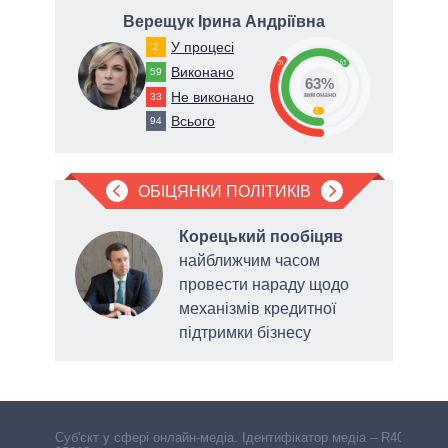
вич
Верещук Ірина Андріївна
Т
У процесі
2
35
63
Виконано
59
63%
Не виконано
33
виконано
2
Всього
94
ОБІЦЯНКИ ПОЛІТИКІВ
Корецький пообіцяв
ду,
найближчим часом
у
провести нараду щодо
сади
механізмів кредитної
підтримки бізнесу
Cуб'єкт у сфері онлайн-медіа. Ідентифікатор медіа – R40-