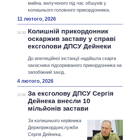
майна, вилученого під час обшуків у
колишнього головного прикордонника.
11 лютого, 2026
Колишній прикордонник
16:30
оскаржив заставу у справі
ексголови ДПСУ Дейнеки
До апеляційної інстанції надійшла скарга
захисника підозрюваного прикордонника на
запобіжний захід.
4 лютого, 2026
За ексголову ДПСУ Сергія
12:06
Дейнека внесли 10
мільйонів застави
За колишнього керівника
Держприкордонслужби
Сергія Дейнека,