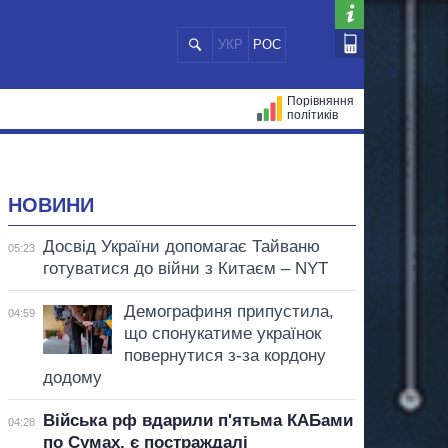
УКР
РОС
Порівняння
політиків
ЦІЙ
МЕРИ МІСТ
ВСІ ПЕРСОНИ
НОВИНИ
Досвід України допомагає Тайваню
05:23
готуватися до війни з Китаєм – NYT
Демографиня припустила,
04:59
що спонукатиме українок
повернутися з-за кордону
додому
Війська рф вдарили п'ятьма КАБами
04:28
по Сумах, є постраждалі