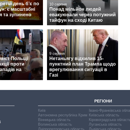
ретій день б’є по
10 серпня
»: є масштабні
Понад мільйон людей
я та зупинено
евакуювали через потужний
тайфун на сході Китаю
9 серпня
 міст Польщі
Нетаньягу відхилив 15-
акції проти
пунктний план Трампа щодо
нападів на
врегулювання ситуації в
Газі
РЕГІОНИ
Київ
Івано-Франківська обл
Автономна республіка Крим
Київська область
Вінницька область
Кіровоградська област
В
Волинська область
Луганська область
Дніпропетровська область
Львівська область