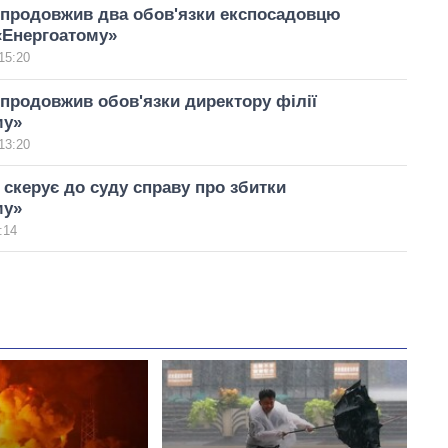
 продовжив два обов'язки експосадовцю
«Енергоатому»
15:20
продовжив обов'язки директору філії
му»
13:20
 скерує до суду справу про збитки
му»
:14