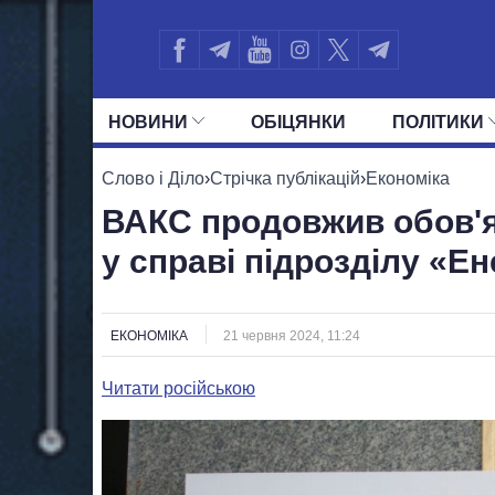
НОВИНИ
ОБIЦЯНКИ
ПОЛIТИКИ
УСІ ПОЛІТИКИ
ПРЕЗИДЕНТ І ОФ
Слово і Діло
›
Стрічка публікацій
›
Економіка
ВАКС продовжив обов'я
у справі підрозділу «Е
ЕКОНОМІКА
21 червня 2024, 11:24
Читати російською