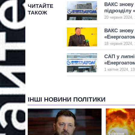
ВАКС знову
ЧИТАЙТЕ
підрозділу 
ТАКОЖ
20 червня 2024, 
ВАКС знову 
«Енергоато
18 червня 2024, 
САП у липні
«Енергоато
1 квітня 2024, 13
ІНШІ НОВИНИ ПОЛІТИКИ
9 серпня