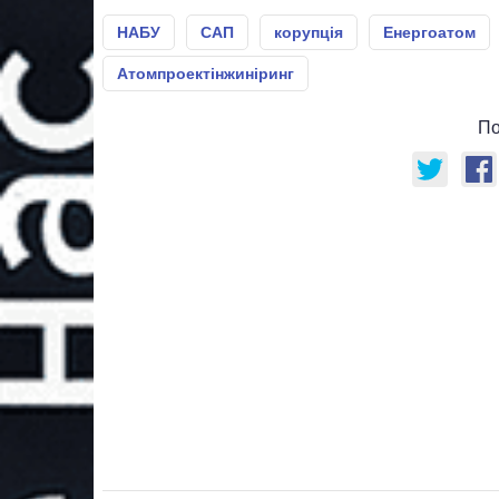
НАБУ
САП
корупція
Енергоатом
Атомпроектінжиніринг
По