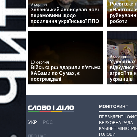
Росія вже т
9 серпня
Зеленський анонсував нові
«Нафтогазу
перемовини щодо
руйнуванн
посилення української ППО
роботи
9 серпня
У десятках
10 серпня
Війська рф вдарили п'ятьма
відбулися 
КАБами по Сумах, є
агресії та 
постраждалі
українців
МОНІТОРИНГ
ПРЕЗИДЕНТ І ОФІС
УКР
РОС
ВЕРХОВНА РАДА
КАБІНЕТ МІНІСТРІ
ГОЛОВИ
ПРО НАС