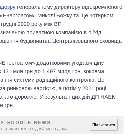
ідозру
генеральному директору відокремленого
 «Енергоатом» Миколі Божку та ще чотирьом
 грудні 2020 року між ВП
изначеною приватною компанією в обхід
вершення будівництва Централізованого сховища
«Енергоатом» додатковими угодами ціну
з 421 млн грн до 1,497 млрд грн, зокрема
ання системи радіаційного контролю. Це
а ринковою вартістю, а потім у 2021 році
гато дорожче. У результаті цих дій ДП НАЕК
н грн.
 У GOOGLE NEWS
Підписатися
 та аналітикою від «Слово і діло»