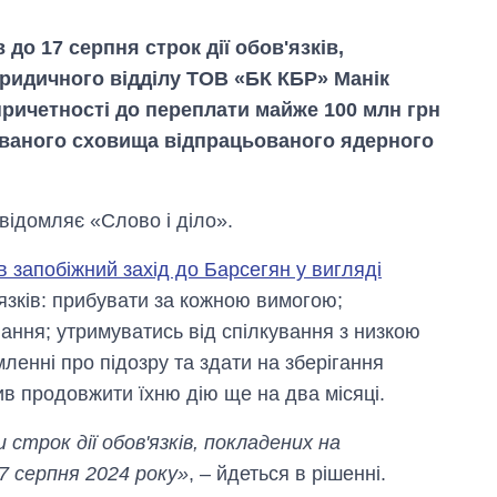
о 17 серпня строк дії обов'язків,
идичного відділу ТОВ «БК КБР» Манік
причетності до переплати майже 100 млн грн
ованого сховища відпрацьованого ядерного
відомляє «Слово і діло».
в запобіжний захід до Барсегян у вигляді
'язків: прибувати за кожною вимогою;
ання; утримуватись від спілкування з низкою
ленні про підозру та здати на зберігання
Як змінився
в продовжити їхню дію ще на два місяці.
бюджет
Міністерства
оборони за 13
трок дії обов'язків, покладених на
років війни з
17 серпня 2024 року»
, – йдеться в рішенні.
росією