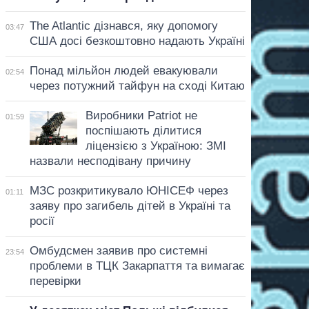
The Atlantic дізнався, яку допомогу
03:47
США досі безкоштовно надають Україні
Понад мільйон людей евакуювали
02:54
через потужний тайфун на сході Китаю
Виробники Patriot не
01:59
поспішають ділитися
ліцензією з Україною: ЗМІ
назвали несподівану причину
МЗС розкритикувало ЮНІСЕФ через
01:11
заяву про загибель дітей в Україні та
росії
Омбудсмен заявив про системні
23:54
проблеми в ТЦК Закарпаття та вимагає
перевірки