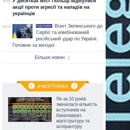
У десятках міст Польщі відбулися
22:43
акції проти агресії та нападів на
українців
Візит Зеленського до
ПІДСУМКИ
22:14
Сербії та комбінований
російський удар по Україні.
Головне за вихідні
Більше новин
ІНФОГРАФІКА
Як за 10 років
змінилася кількість
вступників на
бакалаврат,
магістратуру та
аспірантуру