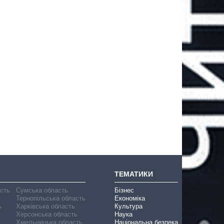
ТЕМАТИКИ
асть
Сумська область
Бізнес
Тернопільська область
Економіка
ь
Харківська область
Культура
Херсонська область
Наука
Хмельницька область
Національна безпека