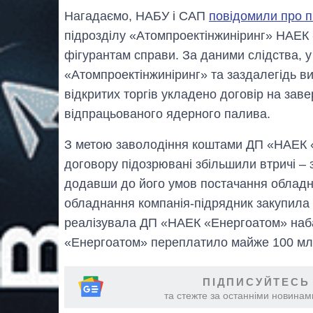
Нагадаємо, НАБУ і САП
повідомили про п
підрозділу «Атомпроектінжиніринг» НАЕК
фігурантам справи. За даними слідства, у
«Атомпроектінжиніринг» та заздалегідь в
відкритих торгів укладено договір на за
відпрацьованого ядерного палива.
З метою заволодіння коштами ДП «НАЕК 
договору підозрювані збільшили втричі – 
додавши до його умов постачання обладн
обладнання компанія-підрядник закупила з
реалізувала ДП «НАЕК «Енергоатом» наба
«Енергоатом» переплатило майже 100 мл
ПІДПИСУЙТЕСЬ
та стежте за останніми новинами