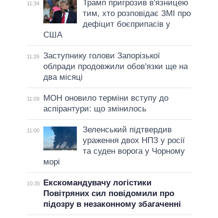
Трамп пригрозив в'язницею
11:34
тим, хто розповідає ЗМІ про
дефіцит боєприпасів у
США
Заступнику голови Запорізької
11:26
облради продовжили обов'язки ще на
два місяці
МОН оновило терміни вступу до
11:09
аспірантури: що змінилось
Зеленський підтвердив
11:00
ураження двох НПЗ у росії
та суден ворога у Чорному
морі
Екскомандувачу логістики
10:35
Повітряних сил повідомили про
підозру в незаконному збагаченні