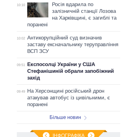
Росія вдарила по
10:10
залізничній станції Лозова
на Харківщині, є загиблі та
поранені
Антикорупційний суд визначив
10:02
заставу ексначальнику теруправління
ВСП ЗСУ
Експосолці України у США
09:51
Стефанішиній обрали запобіжний
захід
На Херсонщині російський дрон
09:49
атакував автобус із цивільними, є
поранені
Більше новин
ІНФОГРАФІКА