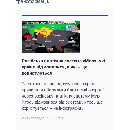
трансформації.
Російська платіжна система «Мир»: які
країни відмовилися, а які – ще
користуються
За останні місяці одразу кілька країн
припинили обслужити банківські операції
через російську платіжну систему Мир.
Хтось відмовився від системи, хтось ще
користується – на інфографіці.
25 листопада 2022, 17:30