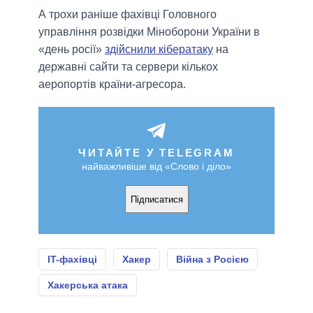
А трохи раніше фахівці Головного
управління розвідки Міноборони України в
«день росії»
здійснили кібератаку
на
державні сайти та сервери кількох
аеропортів країни-агресора.
ЧИТАЙТЕ У TELEGRAM
найважливіше від «Слово і діло»
Підписатися
IT-фахівці
Хакер
Війна з Росією
Хакерська атака