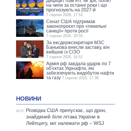
Дефіцит пам’яті: як зріс попит
на чипи за останні роки і що
прогнозують на 2027-й
7 серпня 2026, 17:52
Сенат США підтримав
законопроєкт про «пекельні
санкції» проти росії
7 серпня 2026, 20:55
За ексдержсекретаря МЗС
Банькова внесли заставу, він
вийшов із СІЗО
7 серпня 2026, 16:51
Армія рф завдала ударів по 7
об'єктах Укрнафти, які
забезпечують видобуток нафти
та газу
7 серпня 2026, 17:38
НОВИНИ
Розвідка США припускає, що дрон,
00:57
знайдений біля літака України в
Лейпцигу, міг належати рф – WSJ