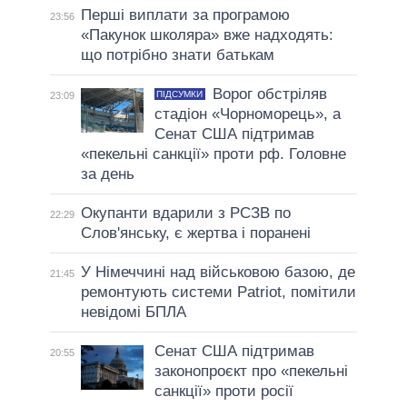
Перші виплати за програмою
23:56
«Пакунок школяра» вже надходять:
що потрібно знати батькам
Ворог обстріляв
ПІДСУМКИ
23:09
стадіон «Чорноморець», а
Сенат США підтримав
«пекельні санкції» проти рф. Головне
за день
Окупанти вдарили з РСЗВ по
22:29
Слов'янську, є жертва і поранені
У Німеччині над військовою базою, де
21:45
ремонтують системи Patriot, помітили
невідомі БПЛА
Сенат США підтримав
20:55
законопроєкт про «пекельні
санкції» проти росії