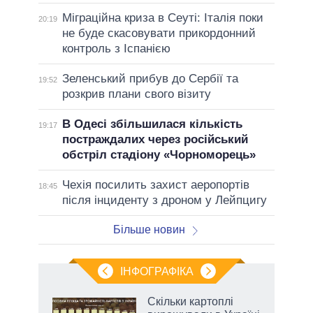
Міграційна криза в Сеуті: Італія поки
20:19
не буде скасовувати прикордонний
контроль з Іспанією
Зеленський прибув до Сербії та
19:52
розкрив плани свого візиту
В Одесі збільшилася кількість
19:17
постраждалих через російський
обстріл стадіону «Чорноморець»
Чехія посилить захист аеропортів
18:45
після інциденту з дроном у Лейпцигу
Більше новин
ІНФОГРАФІКА
жет
Скільки картоплі