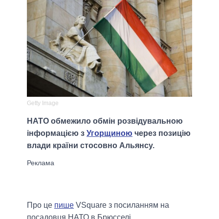
Getty Image
НАТО обмежило обмін розвідувальною
інформацією з
Угорщиною
через позицію
влади країни стосовно Альянсу.
Про це
пише
VSquare з посиланням на
посадовця НАТО в Брюсселі.