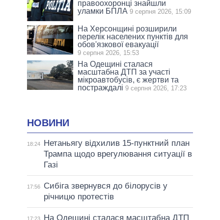
правоохоронці знайшли
уламки БПЛА
9 серпня 2026, 15:09
На Херсонщині розширили
перелік населених пунктів для
обов'язкової евакуації
9 серпня 2026, 15:53
На Одещині сталася
масштабна ДТП за участі
мікроавтобусів, є жертви та
постраждалі
9 серпня 2026, 17:23
НОВИНИ
Нетаньягу відхилив 15-пунктний план
18:24
Трампа щодо врегулювання ситуації в
Газі
Сибіга звернувся до білорусів у
17:56
річницю протестів
На Одещині сталася масштабна ДТП
17:23