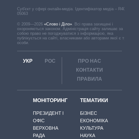
Cуб'єкт у сфері онлайн-медіа. Ідентифікатор медіа – R40-
05063
© 2009—2026
«Слово і Діло»
.
Всі права захищені і
охороняються законом. Адміністрація сайту залишає за
собою право не погоджуватися з інформацією, яка
публікується на сайті, власниками або авторами якої є треті
особи.
УКР
РОС
ПРО НАС
КОНТАКТИ
ПРАВИЛА
МОНІТОРИНГ
ТЕМАТИКИ
ПРЕЗИДЕНТ І
БІЗНЕС
ОФІС
ЕКОНОМІКА
ВЕРХОВНА
КУЛЬТУРА
РАДА
НАУКА