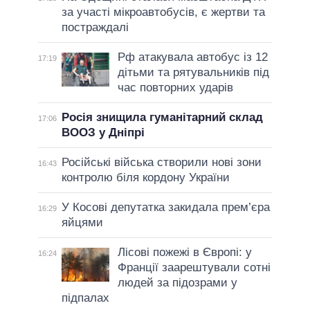
за участі мікроавтобусів, є жертви та
постраждалі
Рф атакувала автобус із 12
17:19
дітьми та рятувальників під
час повторних ударів
Росія знищила гуманітарний склад
17:06
ВООЗ у Дніпрі
Російські війська створили нові зони
16:43
контролю біля кордону України
У Косові депутатка закидала прем’єра
16:29
яйцями
Лісові пожежі в Європі: у
16:24
Франції заарештували сотні
людей за підозрами у
підпалах