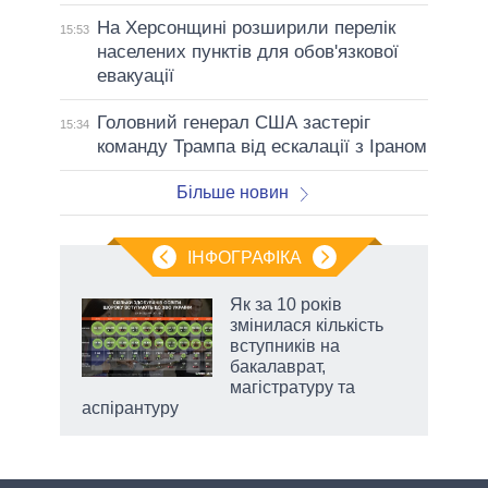
На Херсонщині розширили перелік
15:53
населених пунктів для обов'язкової
евакуації
Головний генерал США застеріг
15:34
команду Трампа від ескалації з Іраном
Більше новин
ІНФОГРАФІКА
Як за 10 років
раїні
змінилася кількість
ої
вступників на
бакалаврат,
магістратуру та
аспірантуру