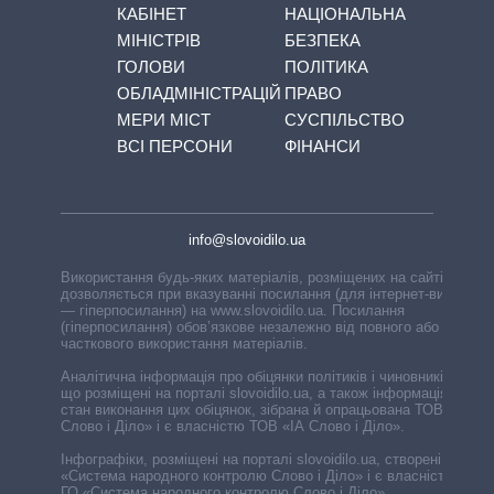
КАБІНЕТ
НАЦІОНАЛЬНА
МІНІСТРІВ
БЕЗПЕКА
ГОЛОВИ
ПОЛІТИКА
ОБЛАДМІНІСТРАЦІЙ
ПРАВО
МЕРИ МІСТ
СУСПІЛЬСТВО
ВСІ ПЕРСОНИ
ФІНАНСИ
info@slovoidilo.ua
Використання будь-яких матеріалів, розміщених на сайті,
дозволяється при вказуванні посилання (для інтернет-видань
— гіперпосилання) на www.slovoidilo.ua. Посилання
(гіперпосилання) обов’язкове незалежно від повного або
часткового використання матеріалів.
Аналітична інформація про обіцянки політиків і чиновників,
що розміщені на порталі slovoidilo.ua, а також інформація про
стан виконання цих обіцянок, зібрана й опрацьована ТОВ «ІА
Слово і Діло» і є власністю ТОВ «ІА Слово і Діло».
Інфографіки, розміщені на порталі slovoidilo.ua, створені ГО
«Система народного контролю Слово і Діло» і є власністю
ГО «Система народного контролю Слово і Діло».