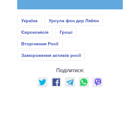
Україна
Урсула фон дер Ляйен
Єврокомісія
Гроші
Вторгнення Росії
Замороження активів росії
Поділитися: