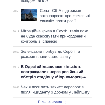
невідомі БПЛА
Сенат США підтримав
20:55
законопроєкт про «пекельні
санкції» проти росії
Міграційна криза в Сеуті: Італія поки
20:19
не буде скасовувати прикордонний
контроль з Іспанією
Зеленський прибув до Сербії та
19:52
розкрив плани свого візиту
В Одесі збільшилася кількість
19:17
постраждалих через російський
обстріл стадіону «Чорноморець»
Чехія посилить захист аеропортів
18:45
після інциденту з дроном у Лейпцигу
Більше новин