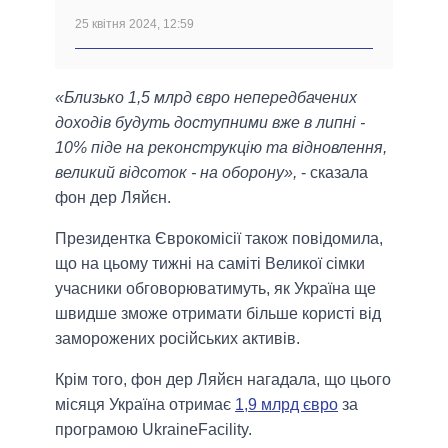
25 квітня 2024, 12:59
«Близько 1,5 млрд євро непередбачених
доходів будуть доступними вже в липні -
10% піде на реконструкцію та відновлення,
великий відсоток - на оборону»,
- сказала
фон дер Ляйєн.
Президентка Єврокомісії також повідомила,
що на цьому тижні на саміті Великої сімки
учасники обговорюватимуть, як Україна ще
швидше зможе отримати більше користі від
заморожених російських активів.
Крім того, фон дер Ляйєн нагадала, що цього
місяця Україна отримає
1,9 млрд євро
за
програмою UkraineFacility.