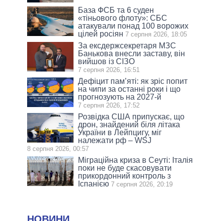
База ФСБ та 6 суден
«тіньового флоту»: СБС
атакували понад 100 ворожих
цілей росіян
7 серпня 2026, 18:05
За ексдержсекретаря МЗС
Банькова внесли заставу, він
вийшов із СІЗО
7 серпня 2026, 16:51
Дефіцит пам’яті: як зріс попит
на чипи за останні роки і що
прогнозують на 2027-й
7 серпня 2026, 17:52
Розвідка США припускає, що
дрон, знайдений біля літака
України в Лейпцигу, міг
належати рф – WSJ
8 серпня 2026, 00:57
Міграційна криза в Сеуті: Італія
поки не буде скасовувати
прикордонний контроль з
Іспанією
7 серпня 2026, 20:19
НОВИНИ