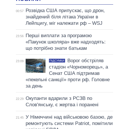
Розвідка США припускає, що дрон,
00:57
знайдений біля літака України в
Лейпцигу, міг належати рф – WSJ
Перші виплати за програмою
23:56
«Пакунок школяра» вже надходять:
що потрібно знати батькам
Ворог обстріляв
ПІДСУМКИ
23:09
стадіон «Чорноморець», а
Сенат США підтримав
«пекельні санкції» проти рф. Головне
за день
Окупанти вдарили з РСЗВ по
22:29
Слов'янську, є жертва і поранені
У Німеччині над військовою базою, де
21:45
ремонтують системи Patriot, помітили