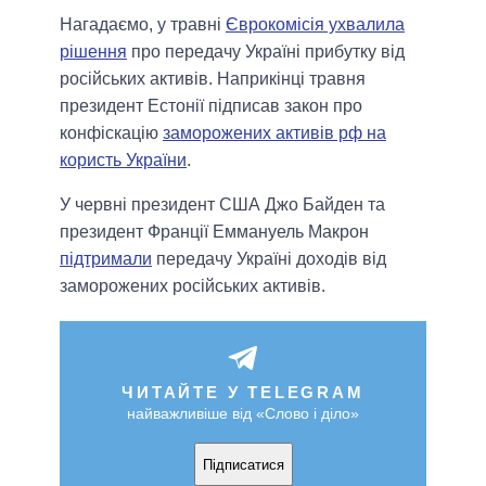
Нагадаємо, у травні
Єврокомісія ухвалила
рішення
про передачу Україні прибутку від
російських активів. Наприкінці травня
президент Естонії підписав закон про
конфіскацію
заморожених активів рф на
користь України
.
У червні президент США Джо Байден та
президент Франції Еммануель Макрон
підтримали
передачу Україні доходів від
заморожених російських активів.
ЧИТАЙТЕ У TELEGRAM
найважливіше від «Слово і діло»
Підписатися