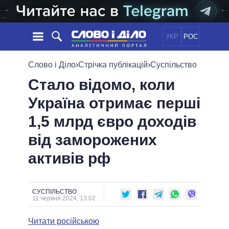
УКР
РОС
НОВИНИ
Слово і Діло
›
Стрічка публікацій
›
Суспільство
Стало відомо, коли
ОБIЦЯНКИ
СТРІЧКА
ПОЛІТИКА
Україна отримає перші
ПОДІЇ
ЕКОНОМІКА
ПОЛIТИКИ
1,5 млрд євро доходів
СТАТТІ
СУСПІЛЬСТВО
ІНФОГРАФІКА
ДУМКИ
СВІТ
УСІ ПОЛІТИКИ
від заморожених
ОГЛЯДИ
ПРЕЗИДЕНТ І ОФІС
активів рф
ВІДЕО
ДАЙДЖЕСТИ
ВЕРХОВНА РАДА
ПІДТРИМАТИ
КАБІНЕТ МІНІСТРІВ
ГОЛОВИ ОБЛАДМІНІСТРАЦІЙ
СУСПІЛЬСТВО
ПОРІВНЯННЯ ПОЛІТИКІВ
11 червня 2024, 13:02
МЕРИ МІСТ
Читати російською
ВСІ ПЕРСОНИ