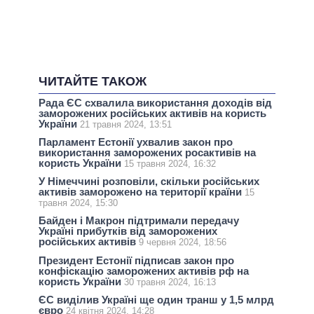
ЧИТАЙТЕ ТАКОЖ
Рада ЄС схвалила використання доходів від
заморожених російських активів на користь
України
21 травня 2024, 13:51
Парламент Естонії ухвалив закон про
використання заморожених росактивів на
користь України
15 травня 2024, 16:32
У Німеччині розповіли, скільки російськиx
активів заморожено на території країни
15
травня 2024, 15:30
Байден і Макрон підтримали передачу
Україні прибутків від заморожених
російських активів
9 червня 2024, 18:56
Президент Естонії підписав закон про
конфіскацію заморожених активів рф на
користь України
30 травня 2024, 16:13
ЄС виділив Україні ще один транш у 1,5 млрд
євро
24 квітня 2024, 14:28