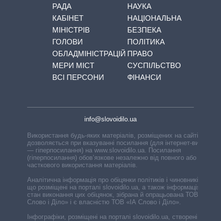
РАДА
НАУКА
КАБІНЕТ
НАЦІОНАЛЬНА
МІНІСТРІВ
БЕЗПЕКА
ГОЛОВИ
ПОЛІТИКА
ОБЛАДМІНІСТРАЦІЙ
ПРАВО
МЕРИ МІСТ
СУСПІЛЬСТВО
ВСІ ПЕРСОНИ
ФІНАНСИ
info@slovoidilo.ua
Використання будь-яких матеріалів, розміщених на сайті,
дозволяється при вказуванні посилання (для інтернет-видань
— гіперпосилання) на www.slovoidilo.ua. Посилання
(гіперпосилання) обов’язкове незалежно від повного або
часткового використання матеріалів.
Аналітична інформація про обіцянки політиків і чиновників,
що розміщені на порталі slovoidilo.ua, а також інформація про
стан виконання цих обіцянок, зібрана й опрацьована ТОВ «ІА
Слово і Діло» і є власністю ТОВ «ІА Слово і Діло».
Інфографіки, розміщені на порталі slovoidilo.ua, створені ГО