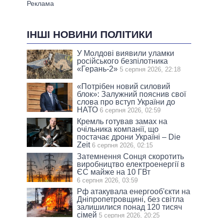
ІНШІ НОВИНИ ПОЛІТИКИ
У Молдові виявили уламки
російського безпілотника
«Герань-2»
5 серпня 2026, 22:18
«Потрібен новий силовий
блок»: Залужний пояснив свої
слова про вступ України до
НАТО
6 серпня 2026, 02:59
Кремль готував замах на
очільника компанії, що
постачає дрони Україні – Die
Zeit
6 серпня 2026, 02:15
Затемнення Сонця скоротить
виробництво електроенергії в
ЄС майже на 10 ГВт
6 серпня 2026, 03:59
Рф атакувала енергооб'єкти на
Дніпропетровщині, без світла
залишилися понад 120 тисяч
сімей
5 серпня 2026, 20:25