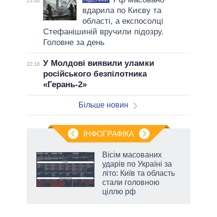
23:00
вдарила по Києву та
області, а експосолці
Стефанішиній вручили підозру.
Головне за день
У Молдові виявили уламки
22:18
російського безпілотника
«Герань-2»
Більше новин
ІНФОГРАФІКА
нтів:
Вісім масованих
 і
ударів по Україні за
nAI
літо: Київ та область
стали головною
ціллю рф