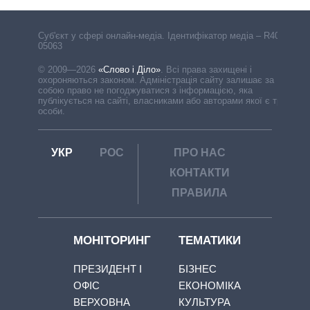
Cуб'єкт у сфері онлайн-медіа. Ідентифікатор медіа – R40-
05063
© 2009—2026
«Слово і Діло»
.
Всі права захищені і
охороняються законом. Адміністрація сайту залишає за
собою право не погоджуватися з інформацією, яка
публікується на сайті, власниками або авторами якої є треті
особи.
УКР
РОС
ПРО НАС
КОНТАКТИ
ПРАВИЛА
МОНІТОРИНГ
ТЕМАТИКИ
ПРЕЗИДЕНТ І
БІЗНЕС
ОФІС
ЕКОНОМІКА
ВЕРХОВНА
КУЛЬТУРА