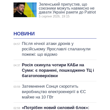
Зеленський припустив, що
союзники можуть навмисно не
давати Україні ракети до Patriot
5 серпня 2026, 19:15
НОВИНИ
Після нічної атаки дронів у
04:57
російському Ярославлі спалахнули
пожежі: що відомо
Росія скинула чотири КАБи на
04:37
Суми: є поранені, пошкоджено ТЦ і
багатоповерхівки
Затемнення Сонця скоротить
03:59
виробництво електроенергії в ЄС
майже на 10 ГВт
«Потрібен новий силовий блок»:
02:59