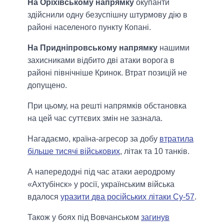
На Оріхівському напрямку
окупанти
здійснили одну безуспішну штурмову дію в
районі населеного пункту Копані.
На Придніпровському напрямку
нашими
захисниками відбито дві атаки ворога в
районі північніше Кринок. Втрат позицій не
допущено.
При цьому, на решті напрямків обстановка
на цей час суттєвих змін не зазнала.
Нагадаємо, країна-агресор за добу
втратила
більше тисячі військових
, літак та 10 танків.
А напередодні під час атаки аеродрому
«Ахтубінск» у росії, українським війська
вдалося
уразити два російських літаки Су-57
.
Також у боях під Вовчанськом
загинув