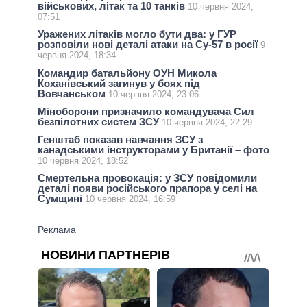
військових, літак та 10 танків
10 червня 2024,
07:51
Уражених літаків могло бути два: у ГУР
розповіли нові деталі атаки на Су-57 в росії
9
червня 2024, 18:34
Командир батальйону ОУН Микола
Коханівський загинув у боях під
Вовчанськом
10 червня 2024, 23:06
Міноборони призначило командувача Сил
безпілотних систем ЗСУ
10 червня 2024, 22:29
Генштаб показав навчання ЗСУ з
канадськими інструкторами у Британії – фото
10 червня 2024, 18:52
Смертельна провокація: у ЗСУ повідомили
деталі появи російського прапора у селі на
Сумщині
10 червня 2024, 16:59