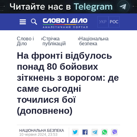
УКР
РОС
НОВИНИ
Слово і
›
Стрічка
›
Національна
Діло
публікацій
безпека
ОБIЦЯНКИ
СТРІЧКА
ПОЛІТИКА
На фронті відбулось
ПОДІЇ
ЕКОНОМІКА
понад 80 бойових
ПОЛIТИКИ
СТАТТІ
СУСПІЛЬСТВО
зіткнень з ворогом: де
ІНФОГРАФІКА
ДУМКИ
СВІТ
УСІ ПОЛІТИКИ
саме сьогодні
ОГЛЯДИ
ПРЕЗИДЕНТ І ОФІС
ВІДЕО
точилися бої
ДАЙДЖЕСТИ
ВЕРХОВНА РАДА
ПІДТРИМАТИ
КАБІНЕТ МІНІСТРІВ
(доповнено)
ГОЛОВИ ОБЛАДМІНІСТРАЦІЙ
ПОРІВНЯННЯ ПОЛІТИКІВ
МЕРИ МІСТ
НАЦІОНАЛЬНА БЕЗПЕКА
ВСІ ПЕРСОНИ
10 червня 2024, 23:53