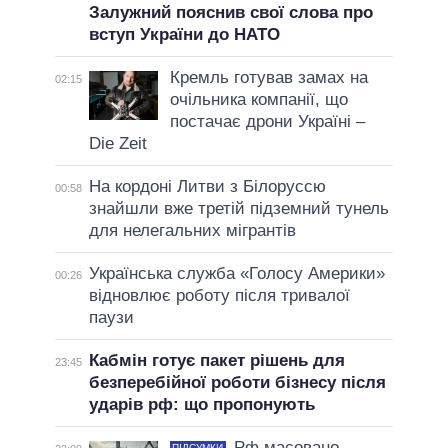
Залужний пояснив свої слова про
вступ України до НАТО
Кремль готував замах на
02:15
очільника компанії, що
постачає дрони Україні –
Die Zeit
На кордоні Литви з Білоруссю
00:58
знайшли вже третій підземний тунель
для нелегальних мігрантів
Українська служба «Голосу Америки»
00:26
відновлює роботу після тривалої
паузи
Кабмін готує пакет рішень для
23:45
безперебійної роботи бізнесу після
ударів рф: що пропонують
Рф масовано
ПІДСУМКИ