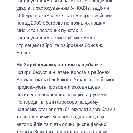
застосуванням п’яти ракет та 45 авіаційних
ударів із застосуванням 64 КАБів, задіяли
486 дронів-камікадзе. Також ворог здійснив
понад 2900 обстрілів по позиціях наших
військ та населених пунктах із
застосуванням артилерії, мінометів,
стрілецької зброї та озброєння бойових
машин.
На Харківському напрямку
відбулися
чотири безуспішні атаки ворога в районах
Вовчанська та Глибокого. Українські військові
продовжують проводити заходи щодо
посилення оборонних позицій та рубежів.
Попередні втрати агресора на цьому
напрямку становлять 64 окупанти загиблими
та пораненими. Знищено один танк, сім
автомобілів та п’ять одиниць спеціальної
техніки. Крім того, пошкоджено два танки,