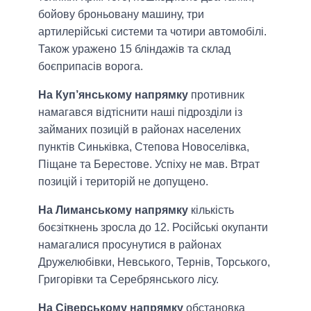
бойову броньовану машину, три
артилерійські системи та чотири автомобілі.
Також уражено 15 бліндажів та склад
боєприпасів ворога.
На Куп’янському напрямку
противник
намагався відтіснити наші підрозділи із
займаних позицій в районах населених
пунктів Синьківка, Степова Новоселівка,
Піщане та Берестове. Успіху не мав. Втрат
позицій і територій не допущено.
На Лиманському напрямку
кількість
боєзіткнень зросла до 12. Російські окупанти
намагалися просунутися в районах
Дружелюбівки, Невського, Тернів, Торського,
Григорівки та Серебрянського лісу.
На Сіверському напрямку
обстановка