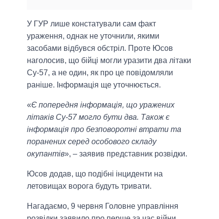
У ГУР лише констатували сам факт
ураження, однак не уточнили, якими
засобами відбувся обстріл. Проте Юсов
наголосив, що бійці могли уразити два літаки
Су-57, а не один, як про це повідомляли
раніше. Інформація ще уточнюється.
«
Є попередня інформація, що уражених
літаків Су-57 могло бути два. Також є
інформація про безповоротні втрати та
поранених серед особового складу
окупантів
», – заявив представник розвідки.
Юсов додав, що подібні інциденти на
летовищах ворога будуть тривати.
Нагадаємо, 9 червня Головне управління
розвідки заявило про перше за час війни