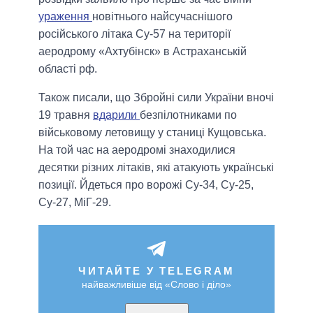
ураження
новітнього найсучаснішого
російського літака Су-57 на території
аеродрому «Ахтубінск» в Астраханській
області рф.
Також писали, що Збройні сили України вночі
19 травня
вдарили
безпілотниками по
військовому летовищу у станиці Кущовська.
На той час на аеродромі знаходилися
десятки різних літаків, які атакують українські
позиції. Йдеться про ворожі Су-34, Су-25,
Су-27, МіГ-29.
ЧИТАЙТЕ У TELEGRAM
найважливіше від «Слово і діло»