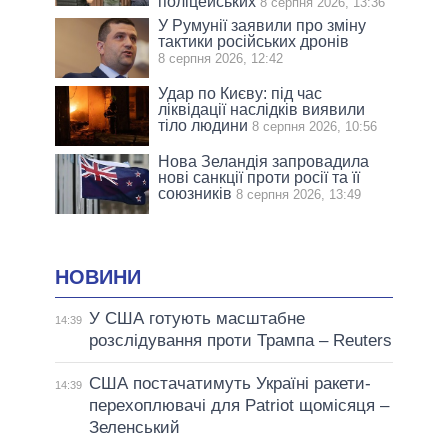
поліцейських
8 серпня 2026, 13:36
У Румунії заявили про зміну
тактики російських дронів
8 серпня 2026, 12:42
Удар по Києву: під час
ліквідації наслідків виявили
тіло людини
8 серпня 2026, 10:56
Нова Зеландія запровадила
нові санкції проти росії та її
союзників
8 серпня 2026, 13:49
НОВИНИ
У США готують масштабне
14:39
розслідування проти Трампа – Reuters
США постачатимуть Україні ракети-
14:39
перехоплювачі для Patriot щомісяця –
Зеленський