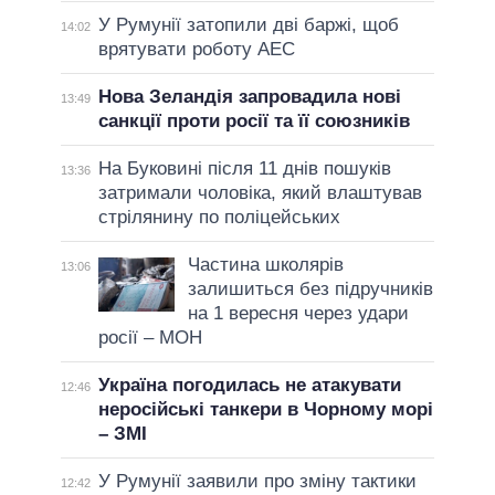
У Румунії затопили дві баржі, щоб
14:02
врятувати роботу АЕС
Нова Зеландія запровадила нові
13:49
санкції проти росії та її союзників
На Буковині після 11 днів пошуків
13:36
затримали чоловіка, який влаштував
стрілянину по поліцейських
Частина школярів
13:06
залишиться без підручників
на 1 вересня через удари
росії – МОН
Україна погодилась не атакувати
12:46
неросійські танкери в Чорному морі
– ЗМІ
У Румунії заявили про зміну тактики
12:42