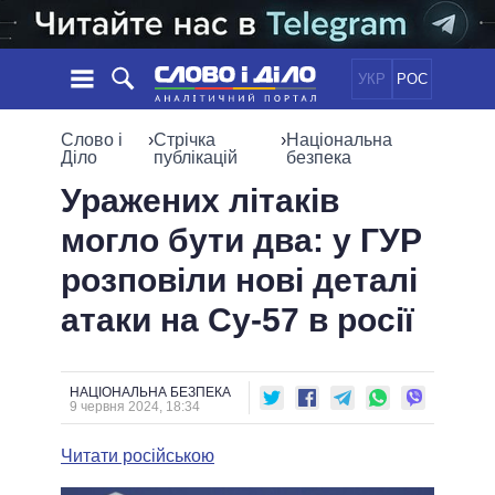
УКР
РОС
НОВИНИ
Слово і
›
Стрічка
›
Національна
Діло
публікацій
безпека
ОБIЦЯНКИ
СТРІЧКА
ПОЛІТИКА
Уражених літаків
ПОДІЇ
ЕКОНОМІКА
могло бути два: у ГУР
ПОЛIТИКИ
СТАТТІ
СУСПІЛЬСТВО
розповіли нові деталі
ІНФОГРАФІКА
ДУМКИ
СВІТ
УСІ ПОЛІТИКИ
атаки на Су-57 в росії
ОГЛЯДИ
ПРЕЗИДЕНТ І ОФІС
ВІДЕО
ДАЙДЖЕСТИ
ВЕРХОВНА РАДА
ПІДТРИМАТИ
КАБІНЕТ МІНІСТРІВ
НАЦІОНАЛЬНА БЕЗПЕКА
9 червня 2024, 18:34
ГОЛОВИ ОБЛАДМІНІСТРАЦІЙ
ПОРІВНЯННЯ ПОЛІТИКІВ
МЕРИ МІСТ
Читати російською
ВСІ ПЕРСОНИ