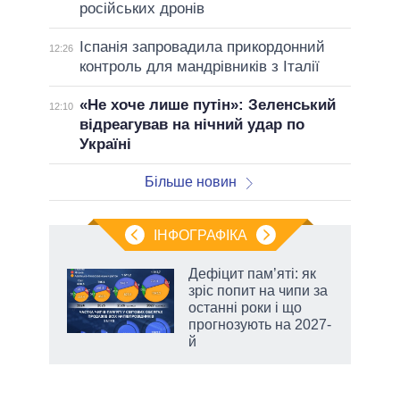
російських дронів
Іспанія запровадила прикордонний
12:26
контроль для мандрівників з Італії
«Не хоче лише путін»: Зеленський
12:10
відреагував на нічний удар по
Україні
Більше новин
ІНФОГРАФІКА
Дефіцит пам’яті: як
ть
зріс попит на чипи за
останні роки і що
прогнозують на 2027-
й