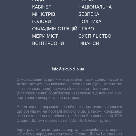
КАБІНЕТ
НАЦІОНАЛЬНА
МІНІСТРІВ
БЕЗПЕКА
ГОЛОВИ
ПОЛІТИКА
ОБЛАДМІНІСТРАЦІЙ
ПРАВО
МЕРИ МІСТ
СУСПІЛЬСТВО
ВСІ ПЕРСОНИ
ФІНАНСИ
info@slovoidilo.ua
Використання будь-яких матеріалів, розміщених на сайті,
дозволяється при вказуванні посилання (для інтернет-видань
— гіперпосилання) на www.slovoidilo.ua. Посилання
(гіперпосилання) обов’язкове незалежно від повного або
часткового використання матеріалів.
Аналітична інформація про обіцянки політиків і чиновників,
що розміщені на порталі slovoidilo.ua, а також інформація про
стан виконання цих обіцянок, зібрана й опрацьована ТОВ «ІА
Слово і Діло» і є власністю ТОВ «ІА Слово і Діло».
Інфографіки, розміщені на порталі slovoidilo.ua, створені ГО
«Система народного контролю Слово і Діло» і є власністю