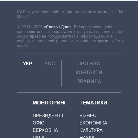
Cуб'єкт у сфері онлайн-медіа. Ідентифікатор медіа – R40-
05063
© 2009—2026
«Слово і Діло»
.
Всі права захищені і
охороняються законом. Адміністрація сайту залишає за
собою право не погоджуватися з інформацією, яка
публікується на сайті, власниками або авторами якої є треті
особи.
УКР
РОС
ПРО НАС
КОНТАКТИ
ПРАВИЛА
МОНІТОРИНГ
ТЕМАТИКИ
ПРЕЗИДЕНТ І
БІЗНЕС
ОФІС
ЕКОНОМІКА
ВЕРХОВНА
КУЛЬТУРА
РАДА
НАУКА