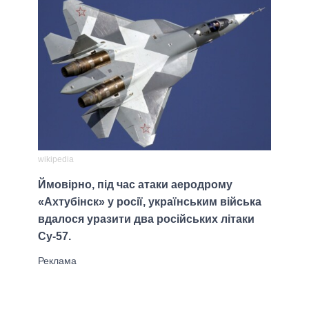
wikipedia
Ймовірно, під час атаки аеродрому
«Ахтубінск» у росії, українським війська
вдалося уразити два російських літаки
Су-57.